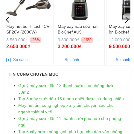
Máy hút bụi Hitachi CV-
Máy xay nấu sữa hạt
Máy xay sinh
SF20V (2000W)
BioChef AU9
ồn Biochef Bi
3.560.000₫
3.800.000₫
12.000.000₫
-26%
-16%
2.650.000₫
3.200.000₫
9.500.000₫
So sánh
So sánh
So sánh
TIN CÙNG CHUYÊN MỤC
Gợi ý máy sưởi dầu 13 thanh sưởi cho phòng dưới
30m2
Top 3 máy sưởi dầu 15 thanh nhiệt được sử dụng nhiều
Máy hút ẩm công nghiệp xử lý ẩm chuyên sâu cho
ngành thiết bị y tế
Gợi ý máy sưởi dầu 11 thanh sưởi phù hợp cho phòng
ngủ
Top 5 cây nước nóng lạnh phù hợp cho dân văn phòng