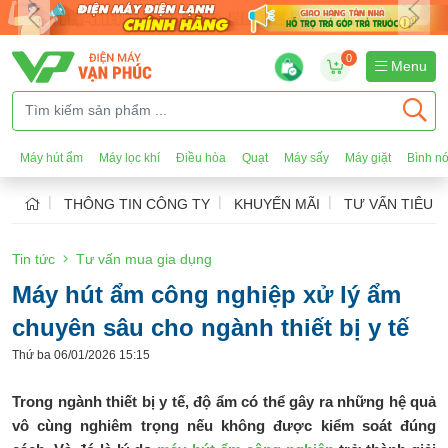
0
Menu
Máy hút ẩm
Máy lọc khí
Điều hòa
Quạt
Máy sấy
Máy giặt
Bình n
THÔNG TIN CÔNG TY
KHUYẾN MÃI
TƯ VẤN TIÊU 
Tin tức
Tư vấn mua gia dụng
Máy hút ẩm công nghiệp xử lý ẩm
chuyên sâu cho ngành thiết bị y tế
Thứ ba 06/01/2026 15:15
Trong ngành thiết bị y tế, độ ẩm có thể gây ra những hệ quả
vô cùng nghiêm trọng nếu không được kiểm soát đúng