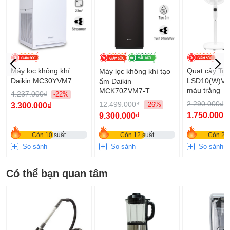
Máy lọc không khí
Quạt cây Tos
Máy lọc không khí tạo
Daikin MC30YVM7
LSD10(W)VN 
ẩm Daikin
màu trắng
MCK70ZVM7-T
4.237.000₫
-22%
2.290.000₫
12.499.000₫
-26%
3.300.000₫
1.750.000₫
9.300.000₫
Còn 10 suất
Còn 12 suất
Còn 24 
So sánh
So sánh
So sánh
Có thể bạn quan tâm