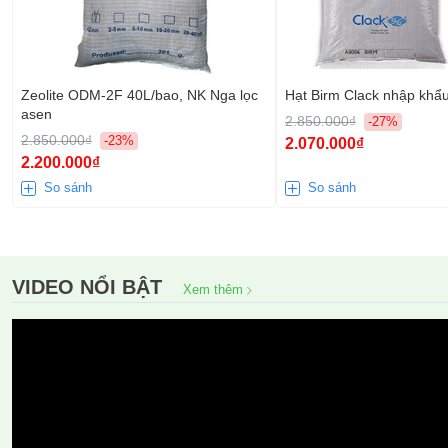
Zeolite ODM-2F 40L/bao, NK Nga lọc
Hạt Birm Clack nhập khẩ
asen
2.850.000₫
-27%
2.850.000₫
-23%
2.070.000₫
2.200.000₫
So sánh
So sánh
VIDEO NỔI BẬT
Xem thêm