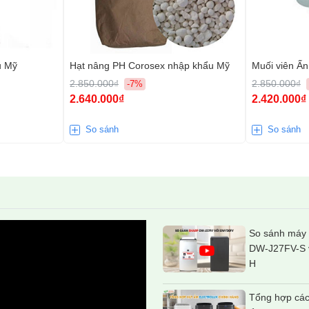
u Mỹ
Hạt nâng PH Corosex nhập khẩu Mỹ
Muối viên Ấ
2.850.000₫
2.850.000₫
-7%
2.640.000₫
2.420.000₫
So sánh
So sánh
So sánh máy 
DW-J27FV-S 
H
Tổng hợp các