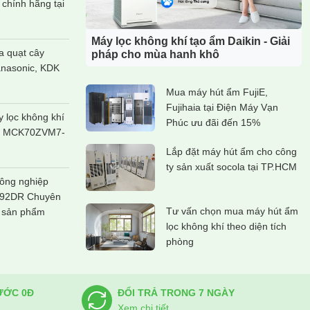
 chính hãng tại
Máy lọc không khí tạo ẩm Daikin - Giải
 quạt cây
pháp cho mùa hanh khô
anasonic, KDK
Mua máy hút ẩm FujiE,
Fujihaia tại Điện Máy Vạn
y lọc không khí
Phúc ưu đãi đến 15%
in MCK70ZVM7-
Lắp đặt máy hút ẩm cho công
ty sản xuất socola tại TP.HCM
ông nghiệp
192DR Chuyên
Tư vấn chọn mua máy hút ẩm
 sản phẩm
lọc không khí theo diện tích
phòng
ƯỚC 0Đ
ĐỔI TRẢ TRONG 7 NGÀY
Xem chi tiết