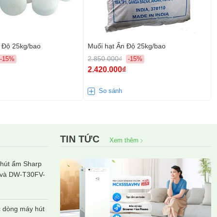
n Độ 25kg/bao
Muối hạt Ấn Độ 25kg/bao
2.850.000₫
-15%
-15%
2.420.000₫
So sánh
TIN TỨC
Xem thêm
hút ẩm Sharp
và DW-T30FV-
 dòng máy hút