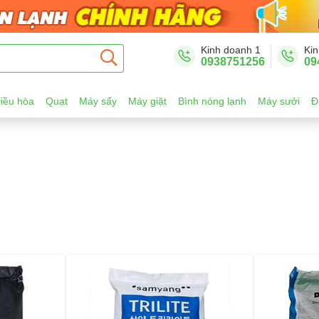
Kinh doanh 1
Kin
0938751256
09
iều hòa
Quạt
Máy sấy
Máy giặt
Bình nóng lạnh
Máy sưởi
Đ