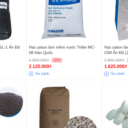
GL-1 Ấn Độ
Hạt cation làm mềm nước Trilite MC-
Hạt cation 
08 Hàn Quốc
C08 Ấn Độ (
2.850.000₫
2.850.000₫
-25%
2.125.000₫
1.625.000₫
So sánh
So sánh