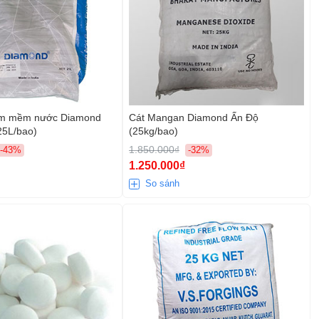
làm mềm nước Diamond
Cát Mangan Diamond Ấn Độ
25L/bao)
(25kg/bao)
1.850.000₫
-43%
-32%
1.250.000₫
So sánh