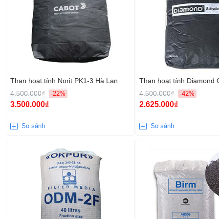
Than hoạt tính Norit PK1-3 Hà Lan
Than hoạt tính Diamond 
4.500.000₫
4.500.000₫
-22%
-42%
3.500.000₫
2.625.000₫
So sánh
So sánh