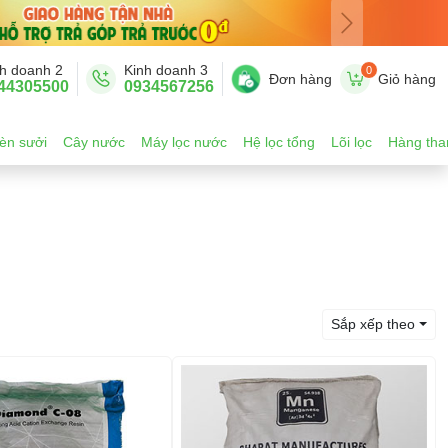
h doanh 2
Kinh doanh 3
0
Đơn hàng
Giỏ hàng
44305500
0934567256
èn sưởi
Cây nước
Máy lọc nước
Hệ lọc tổng
Lõi lọc
Hàng tha
Sắp xếp theo