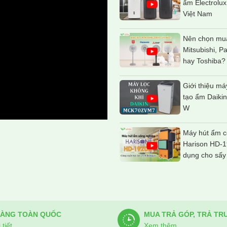
ẩm Electrolux
Việt Nam
Nên chọn mua
Mitsubishi, P
hay Toshiba?
Giới thiệu má
tạo ẩm Daik
W
Máy hút ẩm c
Harison HD-
dụng cho sấy
HÀNG TOÀN QUỐC
MUA TRẢ GÓP, TRẢ TR
tiết
Xem thêm