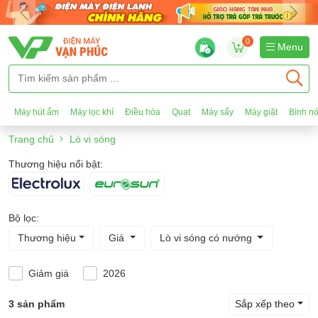
0
Menu
Máy hút ẩm
Máy lọc khí
Điều hòa
Quạt
Máy sấy
Máy giặt
Bình n
Trang chủ
Lò vi sóng
Thương hiệu nổi bật:
Bộ lọc:
Thương hiệu
Giá
Lò vi sóng có nướng
Giảm giá
2026
3 sản phẩm
Sắp xếp theo