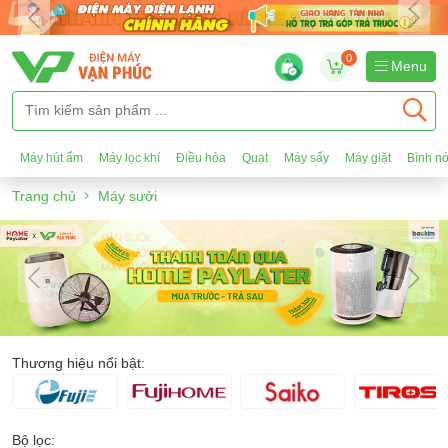
0
Menu
Máy hút ẩm
Máy lọc khí
Điều hòa
Quạt
Máy sấy
Máy giặt
Bình n
Trang chủ
Máy sưởi
Thương hiệu nổi bật:
Bộ lọc: