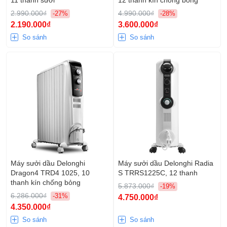
2.990.000₫
4.990.000₫
-27%
-28%
2.190.000₫
3.600.000₫
So sánh
So sánh
Máy sưởi dầu Delonghi
Máy sưởi dầu Delonghi Radia
Dragon4 TRD4 1025, 10
S TRRS1225C, 12 thanh
thanh kín chống bỏng
5.873.000₫
-19%
6.286.000₫
-31%
4.750.000₫
4.350.000₫
So sánh
So sánh