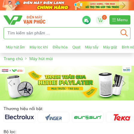
0
Menu
Máy hút ẩm
Máy lọc khí
Điều hòa
Quạt
Máy sấy
Máy giặt
Bình n
Trang chủ
Máy hút mùi
Thương hiệu nổi bật:
Bộ lọc: