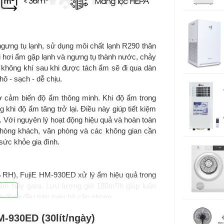
Phụ kiện đi
ưng tụ lạnh, sử dụng môi chất lạnh R290 thân
Kích thước
i hơi ẩm gặp lạnh và ngưng tụ thành nước, chảy
Kích thước 
n không khí sau khi được tách ẩm sẽ đi qua dàn
ô - sạch - dễ chịu.
Trọng lượn
 cảm biến độ ẩm thông minh. Khi độ ẩm trong
Trọng lượn
khi độ ẩm tăng trở lại. Điều này giúp tiết kiệm
. Với nguyên lý hoạt động hiệu quả và hoàn toàn
Hãng sản x
phòng khách, văn phòng và các không gian cần
 sức khỏe gia đình.
Sản xuất tại
Bảo hành c
% RH), FujiE HM-930ED xử lý ẩm hiệu quả trong
m hay gara. Lưu lượng gió 180m³/h giúp luân
 đồng đều trên toàn bộ căn phòng.
-930ED (30lít/ngày)