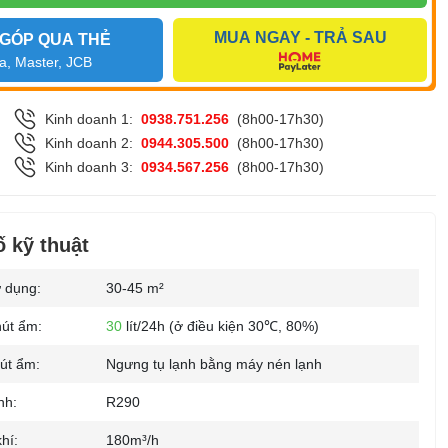
MUA NGAY - TRẢ SAU
 GÓP QUA THẺ
a, Master, JCB
Kinh doanh 1:
0938.751.256
(8h00-17h30)
Kinh doanh 2:
0944.305.500
(8h00-17h30)
Kinh doanh 3:
0934.567.256
(8h00-17h30)
 kỹ thuật
ử dụng:
30-45 m²
hút ẩm:
30
lít/24h (ở điều kiện 30℃, 80%)
út ẩm:
Ngưng tụ lạnh bằng máy nén lạnh
nh:
R290
hí:
180m³/h