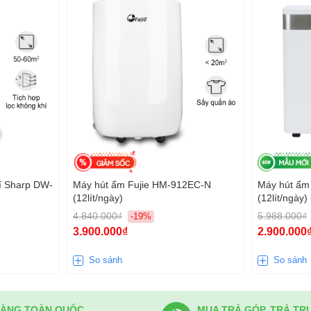
í Sharp DW-
Máy hút ẩm Fujie HM-912EC-N
Máy hút ẩ
(12lít/ngày)
(12lít/ngày) 
t tối đa 470W, vận hành êm ái với độ ồn chỉ ≤
4.840.000₫
5.988.000₫
-19%
hoạt hằng ngày.
3.900.000₫
2.900.000
hất lạnh R290 thân thiện với môi trường, cho
So sánh
So sánh
ịnh, tiết kiệm điện và đảm bảo khả năng hút ẩm
vực độ ẩm cao.
HÀNG TOÀN QUỐC
MUA TRẢ GÓP, TRẢ TR