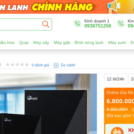
Kinh doanh 1
Kin
0938751256
09
iều hòa
Quạt
Máy sấy
Máy giặt
Bình nóng lạnh
Máy sưởi
Đ
i
So sánh
0 đánh giá
12 lít/24h
2
Online Giá Rẻ
6.800.00
9.350.000₫
-
(Đã bao gồm 
Kh