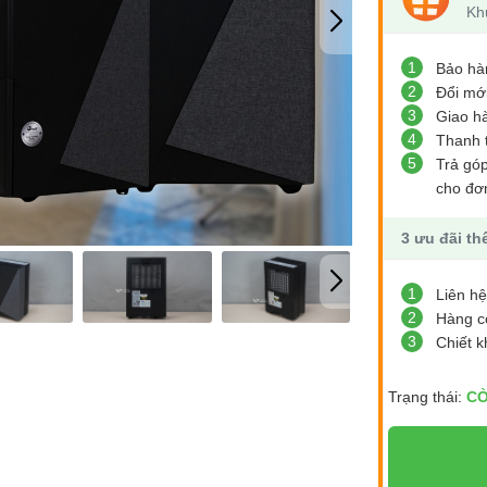
Kh
1
Bảo hà
2
Đổi mớ
3
Giao h
4
Thanh 
5
Trả gó
cho đơ
3 ưu đãi t
1
Liên hệ
2
Hàng có
3
Chiết k
Trạng thái:
CÒ