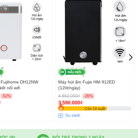
m Fujihome DH12NW
Máy hút ẩm Fujie HM-912ED
kết nối wifi
(12lít/ngày)
4.850.000₫
-52%
-26%
₫
3.590.000₫
Còn 10 suất
So sánh
ƯỚC 0Đ
ĐỔI TRẢ TRONG 7 NGÀY