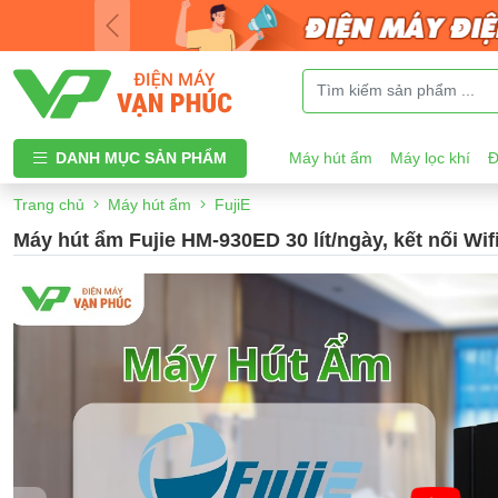
DANH MỤC SẢN PHẨM
Máy hút ẩm
Máy lọc khí
Đ
Trang chủ
Máy hút ẩm
FujiE
Máy hút ẩm Fujie HM-930ED 30 lít/ngày, kết nối Wif