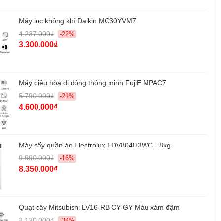
Tự động khởi động lại khi mất điện
Máy lọc không khí Daikin MC30YVM7
 cùng:
HDSD
4.237.000₫
-22%
3.300.000₫
 sản phẩm:
355(rộng) x 220(sâu) x 565(cao) mm
đóng thùng:
416(rộng) x 281(sâu) x 636(cao) mm
Máy điều hòa di động thông minh FujiE MPAC7
g sản phẩm:
13.5 kg
5.790.000₫
-21%
g đóng thùng:
15.5 kg
4.600.000₫
uất:
FujiE - Nhật Bản
:
Trung Quốc
Máy sấy quần áo Electrolux EDV804H3WC - 8kg
9.990.000₫
-16%
hính hãng:
2 năm
8.350.000₫
Quạt cây Mitsubishi LV16-RB CY-GY Màu xám đậm
3.120.000₫
-34%