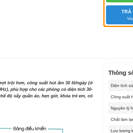
TRẢ
Vis
Thông số
t trội hơn, công suất hút ẩm 30 lít/ngày (ở
Diện tích s
0Hz), phù hợp cho các phòng có diện tích 30-
chế độ sấy quần áo, hẹn giờ, khóa trẻ em, có
Công suất 
Nguyên lý h
Chất làm lạ
Lưu lượng k