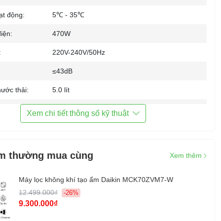
ạt động:
5℃ - 35℃
iện:
470W
:
220V-240V/50Hz
≤43dB
ước thải:
5.0 lít
ớc liên tục:
Có
Xem chi tiết thông số kỹ thuật
ẩm:
Từ 30% đến 80%
hiển:
Nút ấn, có màn hình hiển thị độ ẩm
m thường mua cùng
Xem thêm
Kết nối: Wifi với điện thoại
Lọc không khí: Ionizer, bộ lọc than hoạt tính, Ion
Máy lọc không khí tạo ẩm Daikin MCK70ZVM7-W
bạc, HEPA
12.499.000₫
-26%
Hẹn giờ từ 1 đến 24h
9.300.000₫
Khóa trẻ em
Tự ngắt khi đầy bình