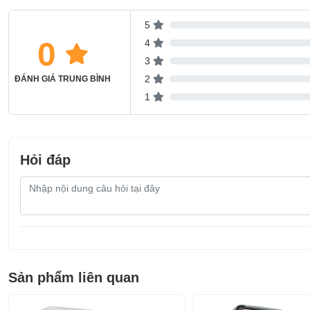
5
0
4
3
2
ĐÁNH GIÁ TRUNG BÌNH
1
Hỏi đáp
Nội
dung
câu
hỏi
Sản phẩm liên quan