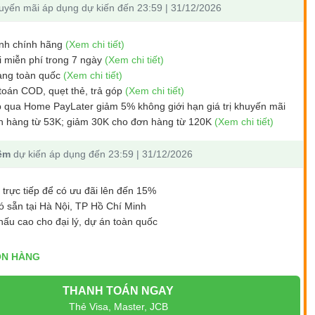
uyến mãi áp dụng dự kiến đến 23:59 | 31/12/2026
nh chính hãng
(Xem chi tiết)
i miễn phí trong 7 ngày
(Xem chi tiết)
àng toàn quốc
(Xem chi tiết)
toán COD, quẹt thẻ, trả góp
(Xem chi tiết)
p qua Home PayLater giảm 5% không giới hạn giá trị khuyến mãi
n hàng từ 53K; giảm 30K cho đơn hàng từ 120K
(Xem chi tiết)
hêm
dự kiến áp dụng đến 23:59 | 31/12/2026
 trực tiếp để có ưu đãi lên đến 15%
 sẵn tại Hà Nội, TP Hồ Chí Minh
hấu cao cho đại lý, dự án toàn quốc
N HÀNG
THANH TOÁN NGAY
Thẻ Visa, Master, JCB