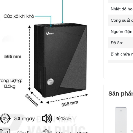
Nhiệt độ ho
Công suất đ
Nguồn điện
Độ ồn:
Bình chứa n
Đường xả nư
Cài đặt độ 
Bảng điều k
Sản phẩ
Tiện ích: