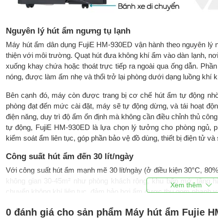
Nguyên lý hút ẩm ngưng tụ lạnh
Máy hút ẩm dân dụng FujiE HM-930ED vận hành theo nguyên lý ng
thiện với môi trường. Quạt hút đưa không khí ẩm vào dàn lạnh, nơ
xuống khay chứa hoặc thoát trực tiếp ra ngoài qua ống dẫn. Phầ
nóng, được làm ấm nhẹ và thổi trở lại phòng dưới dạng luồng khí kh
Bên cạnh đó, máy còn được trang bị cơ chế hút ẩm tự động nhờ
phòng đạt đến mức cài đặt, máy sẽ tự động dừng, và tái hoạt động 
điện năng, duy trì độ ẩm ổn định mà không cần điều chỉnh thủ công
tự động, FujiE HM-930ED là lựa chọn lý tưởng cho phòng ngủ, 
kiểm soát ẩm liên tục, góp phần bảo vệ đồ dùng, thiết bị điện tử và
Công suất hút ẩm đến 30 lít/ngày
Với công suất hút ẩm mạnh mẽ 30 lít/ngày (ở điều kiện 30°C, 80
không gian 30-45m² như phòng khách rộng, khu bếp mở, tầng hầ
chuyển không khí liên tục, đảm bảo hơi ẩm được thu gom nhanh và
0 đánh giá cho sản phẩm Máy hút ẩm Fujie HM