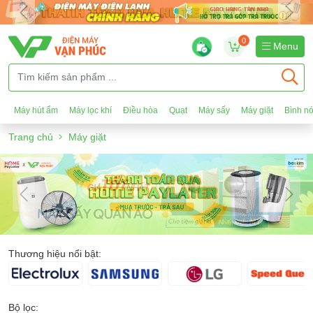
0
Menu
Máy hút ẩm
Máy lọc khí
Điều hòa
Quạt
Máy sấy
Máy giặt
Bình n
Trang chủ
Máy giặt
Thương hiệu nổi bật:
Bộ lọc: