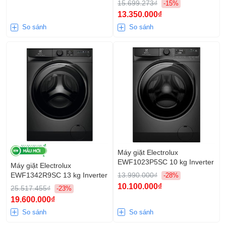
15.699.273₫
-15%
13.350.000₫
So sánh
So sánh
Máy giặt Electrolux
EWF1023P5SC 10 kg Inverter
Máy giặt Electrolux
EWF1342R9SC 13 kg Inverter
13.990.000₫
-28%
10.100.000₫
25.517.455₫
-23%
19.600.000₫
So sánh
So sánh