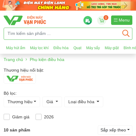
0
Menu
Máy hút ẩm
Máy lọc khí
Điều hòa
Quạt
Máy sấy
Máy giặt
Bình n
Trang chủ
Phụ kiện điều hòa
Thương hiệu nổi bật:
Bộ lọc:
Thương hiệu
Giá
Loại điều hòa
Giảm giá
2026
10 sản phẩm
Sắp xếp theo