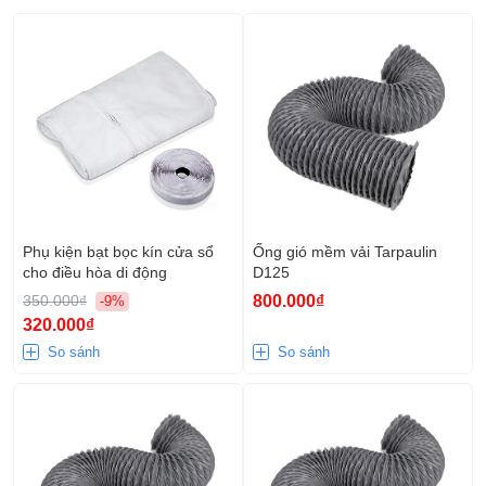
Phụ kiện bạt bọc kín cửa sổ
Ống gió mềm vải Tarpaulin
cho điều hòa di động
D125
350.000₫
800.000₫
-9%
320.000₫
So sánh
So sánh