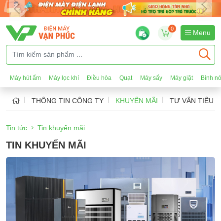
0
Menu
Máy hút ẩm
Máy lọc khí
Điều hòa
Quạt
Máy sấy
Máy giặt
Bình n
THÔNG TIN CÔNG TY
KHUYẾN MÃI
TƯ VẤN TIÊU 
Tin tức
Tin khuyến mãi
TIN KHUYẾN MÃI