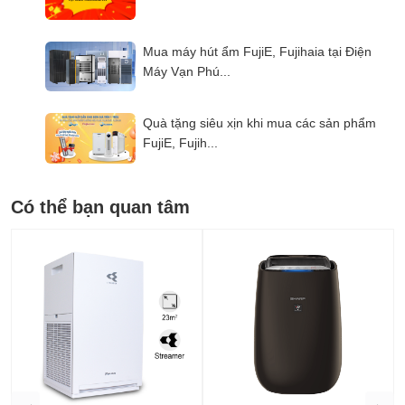
Mua máy hút ẩm FujiE, Fujihaia tại Điện
Máy Vạn Phú...
Quà tặng siêu xịn khi mua các sản phẩm
FujiE, Fujih...
Có thể bạn quan tâm