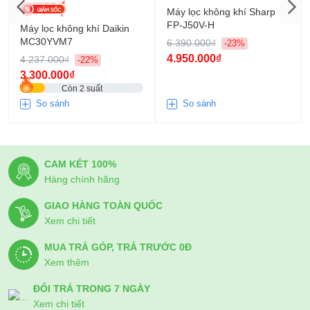
Máy lọc không khí Sharp
FP-J50V-H
Máy lọc không khí Daikin
MC30YVM7
6.390.000₫
-23%
4.950.000₫
4.237.000₫
-22%
3.300.000₫
Còn 2 suất
So sánh
So sánh
CAM KẾT 100%
Hàng chính hãng
GIAO HÀNG TOÀN QUỐC
Xem chi tiết
MUA TRẢ GÓP, TRẢ TRƯỚC 0Đ
Xem thêm
ĐỔI TRẢ TRONG 7 NGÀY
Xem chi tiết