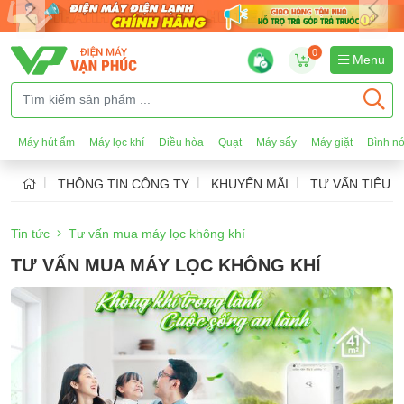
0
Menu
Máy hút ẩm
Máy lọc khí
Điều hòa
Quạt
Máy sấy
Máy giặt
Bình n
THÔNG TIN CÔNG TY
KHUYẾN MÃI
TƯ VẤN TIÊU 
Tin tức
Tư vấn mua máy lọc không khí
TƯ VẤN MUA MÁY LỌC KHÔNG KHÍ