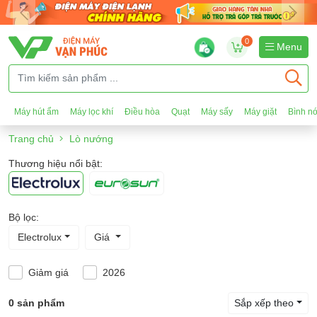
0
Menu
Máy hút ẩm
Máy lọc khí
Điều hòa
Quạt
Máy sấy
Máy giặt
Bình n
Trang chủ
Lò nướng
Thương hiệu nổi bật:
Bộ lọc:
Electrolux
Giá
Giảm giá
2026
0 sản phẩm
Sắp xếp theo