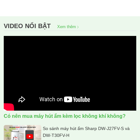
VIDEO NỔI BẬT
Xem thêm
Có nên mua máy hút ẩm kèm lọc không khí không?
So sánh máy hút ẩm Sharp DW-J27FV-S và
DW-T30FV-H