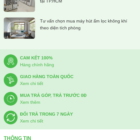
tại TP.HCM
Tư vấn chọn mua máy hút ẩm lọc không khí
theo diện tích phòng
CAM KẾT 100%
Hàng chính hãng
GIAO HÀNG TOÀN QUỐC
Xem chi tiết
MUA TRẢ GÓP, TRẢ TRƯỚC 0Đ
Xem thêm
ĐỔI TRẢ TRONG 7 NGÀY
Xem chi tiết
THÔNG TIN