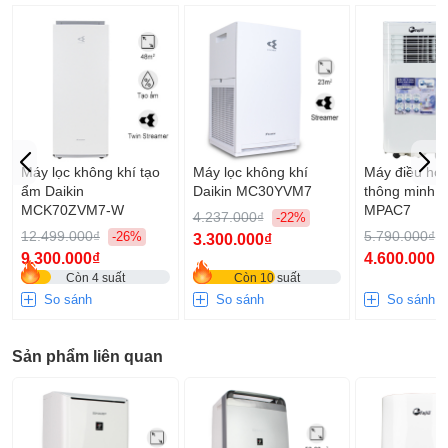
Máy lọc không khí tạo
Máy lọc không khí
Máy điều hòa
ẩm Daikin
Daikin MC30YVM7
thông minh F
MCK70ZVM7-W
MPAC7
4.237.000₫
-22%
12.499.000₫
5.790.000₫
-26%
3.300.000₫
9.300.000₫
4.600.000₫
Còn 4 suất
Còn 10 suất
So sánh
So sánh
So sánh
Sản phẩm liên quan