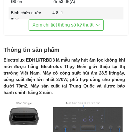
Độ ồn:
25-53 dB(A)
Bình chứa nước
4.8 lít
thải:
Xem chi tiết thông số kỹ thuật
Đường xả nước
Có
liên tục:
Cài đặt độ ẩm:
Từ 35% đến 85%
Thông tin sản phẩm
Bảng điều khiển:
Cảm ứng, có màn hình hiển thị độ
Electrolux EDH16TRBD3 là mẫu máy hút ẩm lọc không khí
ẩm
mới được hãng Electrolux Thụy Điển giới thiệu tại thị
trường Việt Nam. Máy có công suất hút ẩm 28.5 lít/ngày,
Tiện ích:
Tích hợp màng lọc không khí
công suất điện lớn nhất 370W, phù hợp dùng cho phòng
Kết nối Wifi điều khiển từ xa
dưới 70m2. Máy sản xuất tại Trung Quốc và được bảo
Chế độ vừa hút ẩm vừa lọc không
hành chính hãng 2 năm.
khí
Chế độ chỉ lọc không khí
Chế độ Smart chạy tự động
Chế độ Dry sấy quần áo
Bộ phát Ion diệt khuẩn
Đèn báo chất lượng không khí