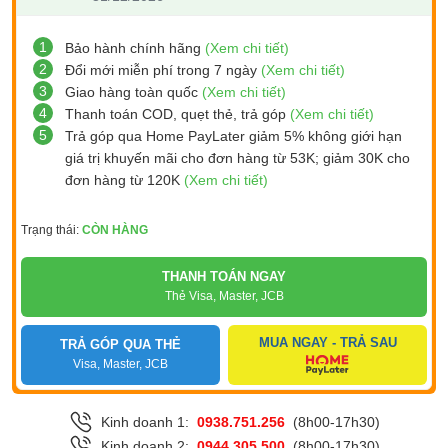
1
Bảo hành chính hãng
(Xem chi tiết)
2
Đổi mới miễn phí trong 7 ngày
(Xem chi tiết)
3
Giao hàng toàn quốc
(Xem chi tiết)
4
Thanh toán COD, quẹt thẻ, trả góp
(Xem chi tiết)
5
Trả góp qua Home PayLater giảm 5% không giới hạn
giá trị khuyến mãi cho đơn hàng từ 53K; giảm 30K cho
đơn hàng từ 120K
(Xem chi tiết)
Trạng thái:
CÒN HÀNG
THANH TOÁN NGAY
Thẻ Visa, Master, JCB
MUA NGAY - TRẢ SAU
TRẢ GÓP QUA THẺ
Visa, Master, JCB
Kinh doanh 1:
0938.751.256
(8h00-17h30)
Kinh doanh 2:
0944.305.500
(8h00-17h30)