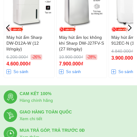
Máy hút ẩm Sharp
Máy hút ẩm lọc không
Máy hút ẩm 
DW-D12A-W (12
khí Sharp DW-J27FV-S
912EC-N (12l
lít/ngày)
(27 lít/ngày)
4.840.000₫
6.200.000₫
10.900.000₫
-26%
-28%
3.900.000₫
4.600.000₫
7.900.000₫
So sánh
So sánh
So sánh
CAM KẾT 100%
Hàng chính hãng
GIAO HÀNG TOÀN QUỐC
Xem chi tiết
MUA TRẢ GÓP, TRẢ TRƯỚC 0Đ
Xem thêm