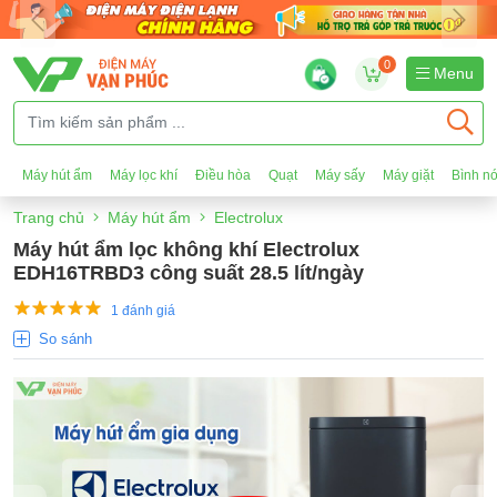
0
Menu
Máy hút ẩm
Máy lọc khí
Điều hòa
Quạt
Máy sấy
Máy giặt
Bình n
Trang chủ
Máy hút ẩm
Electrolux
Máy hút ẩm lọc không khí Electrolux
EDH16TRBD3 công suất 28.5 lít/ngày
1 đánh giá
So sánh