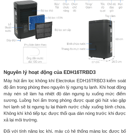
Chế độ CO chạy liên tục
Phụ kiện đi cùng:
HDSD, Dây dẫn nước thải 60cm
Kích thước sản
370(rộng) x 276(sâu) x 600(cao)
phẩm:
mm
Kích thước đóng
417(rộng) x 331(sâu) x 642(cao)
thùng:
mm
Trọng lượng sản
19.3 kg
phẩm:
Nguyên lý hoạt động của EDH16TRBD3
Trọng lượng đóng
22 kg
Máy hút ẩm lọc không khí Electrolux EDH16TRBD3 kiểm soát
thùng:
độ ẩm trong phòng theo nguyên lý ngưng tụ lạnh. Khi hoạt động
máy nén sẽ làm hạ nhiệt độ dàn ngưng tụ xuống mức điểm
Hãng sản xuất:
Electrolux - Thụy Điển
sương. Luồng hơi ẩm trong phòng được quạt gió hút vào gặp
hơi lạnh sẽ bị ngưng tụ lại thành nước chảy xuống bình chứa.
Sản xuất tại:
Trung Quốc
Không khí khô tiếp tục được thổi qua dàn nóng trước khi được
Bảo hành:
Chính hãng 2 năm, động cơ máy
xả lại môi trường.
nén 5 năm
Đối với tính năng lọc khí, máy có hệ thống màng lọc được bố