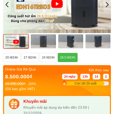
20 lít/24h
27 lít/24h
24 lít/24h
28.5 lít/24h
Online Giá Rẻ Quá
Kết thúc sau
8.500.000₫
24 ngày
:
13h
:
14
:
1
10.690.000₫
-20%
Còn 18/ 20 suất
(Đã bao gồm VAT)
Khuyến mãi
Khuyến mãi áp dụng dự kiến đến 23:59 |
31/12/2026