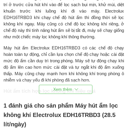
trí ở trước cửa hút khí vào để lọc sạch bụi mịn, khử mùi, diệt
khuẩn trước khi luồng khí đi vào máy. Electrolux
EDH16TRBD3 khi chạy chế độ hút ẩm thì đồng thời sẽ lọc
không khí ngay. Máy cũng có chế độ lọc không khí riêng, ở
chế độ này thì tính năng hút ẩm sẽ bị tắt đi, máy sẽ chạy giống
như một chiếc máy lọc không khí thông thường.
Máy hút ẩm Electrolux EDH16TRBD3 có các chế độ chạy
hoàn toàn tự động, chỉ cần lựa chọn chế độ chạy hoặc cài đặt
mức độ ẩm cần duy trì trong phòng. Máy sẽ tự động chạy khi
độ ẩm lên cao hơn mức cài đặt và tự ngắt khi độ ẩm xuống
thấp. Máy cũng chạy mạnh hơn khi không khí trong phòng ô
nhiễm và chạy yếu đi khi phòng đã sạch hơn.
Hút ẩm tích hợp lọc không khí hiệu quả
Electrolux EDH16TRBD3 là một trong ít dòng máy có hiệu suất
1 đánh giá cho sản phẩm Máy hút ẩm lọc
hút ẩm cao, khả năng lọc bụi mịn, khử mùi và diệt khuẩn hiệu
quả. Với công suất hút ẩm 28.5 lít/ngày, máy phù hợp kiểm
không khí Electrolux EDH16TRBD3 (28.5
soát độ ẩm cho phòng có diện tích dưới 70m2, phòng ngủ,
lít/ngày)
phòng khách, nhà thông phòng hay văn phòng làm việc.