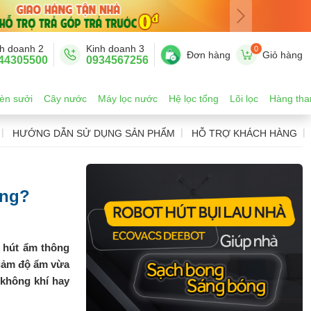
h doanh 2
Kinh doanh 3
0
Đơn hàng
Giỏ hàng
44305500
0934567256
èn sưởi
Cây nước
Máy lọc nước
Hệ lọc tổng
Lõi lọc
Hàng tha
HƯỚNG DẪN SỬ DỤNG SẢN PHẨM
HỖ TRỢ KHÁCH HÀNG
ông?
 hút ẩm thông
giảm độ ẩm vừa
 không khí hay