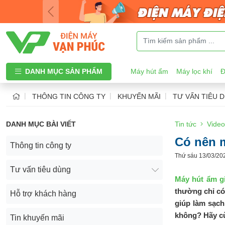
DANH MỤC SẢN PHẨM
Máy hút ẩm
Máy lọc khí
Đ
THÔNG TIN CÔNG TY
KHUYẾN MÃI
TƯ VẤN TIÊU 
DANH MỤC BÀI VIẾT
Tin tức
Video
Có nên 
Thông tin công ty
Thứ sáu 13/03/20
Tư vấn tiêu dùng
Máy hút ẩm g
thường chỉ có
Hỗ trợ khách hàng
giúp làm sạch
không? Hãy cù
Tin khuyến mãi