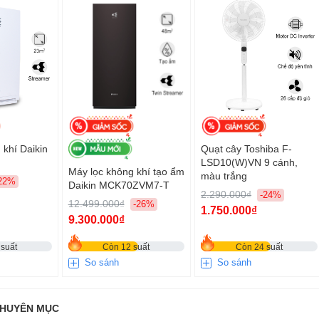
 khí Daikin
Quạt cây Toshiba F-
LSD10(W)VN 9 cánh,
Máy lọc không khí tạo ẩm
màu trắng
22%
Daikin MCK70ZVM7-T
2.290.000₫
-24%
12.499.000₫
-26%
1.750.000₫
9.300.000₫
suất
Còn 12 suất
Còn 24 suất
So sánh
So sánh
CHUYÊN MỤC