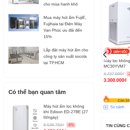
cho mùa hanh khô
Mua máy hút ẩm FujiE,
Fujihaia tại Điện Máy
Vạn Phúc ưu đãi đến
15%
Lắp đặt máy hút ẩm cho
công ty sản xuất socola
Máy lọc không
tại TP.HCM
MC30YVM7
4.237.000₫
-
3.300.000₫
Có thể bạn quan tâm
Còn 10 
Máy hút ẩm lọc không
So sánh
khí Edison ED-27BE (27
lít/ngày)
8.538.750₫
-6%
TIN CÙNG 