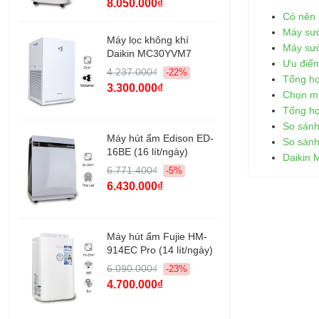
8.050.000₫
Có nên 
Máy sưở
Máy lọc không khí
Máy sưở
Daikin MC30YVM7
Ưu điểm
4.237.000₫
-22%
Tổng hợ
3.300.000₫
Chọn mu
Tổng hợ
So sán
Máy hút ẩm Edison ED-
So sán
16BE (16 lít/ngày)
Daikin 
6.771.400₫
-5%
6.430.000₫
Máy hút ẩm Fujie HM-
914EC Pro (14 lít/ngày)
6.090.000₫
-23%
4.700.000₫