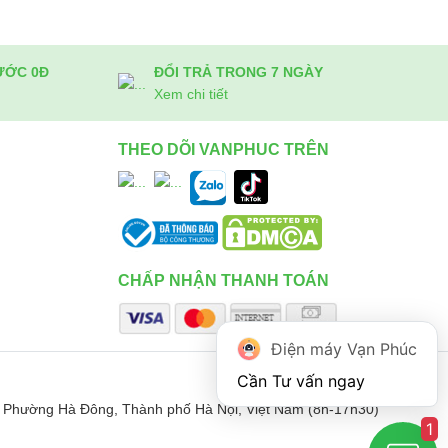
ƯỚC 0Đ
ĐỔI TRẢ TRONG 7 NGÀY
Xem chi tiết
THEO DÕI VANPHUC TRÊN
CHẤP NHẬN THANH TOÁN
Điện máy Vạn Phúc
 Phường Hà Đông, Thành phố Hà Nội, Việt Nam (8h-17h30)
1