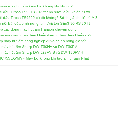
mua máy hút ẩm kèm lọc không khí không?
i dầu Tiross TS9213 - 13 thanh sưởi, điều khiển từ xa
i dầu Tiross TS9222 có tốt không? Đánh giá chi tiết từ A-Z
 nổi bật của bình nóng lạnh Ariston Slim3 30 RS 30 lít
p các dòng máy hút ẩm Harison chuyên dụng
a máy sưởi dầu điều khiển điện tử hay điều khiển cơ?
p máy hút ẩm công nghiệp Airko chính hãng giá tốt
h máy hút ẩm Sharp DW-T30HV và DW-T30FV
h máy hút ẩm Sharp DW-J27FV-S và DW-T30FV-H
MCK555AVMV - Máy lọc không khí tạo ẩm chuẩn Nhật