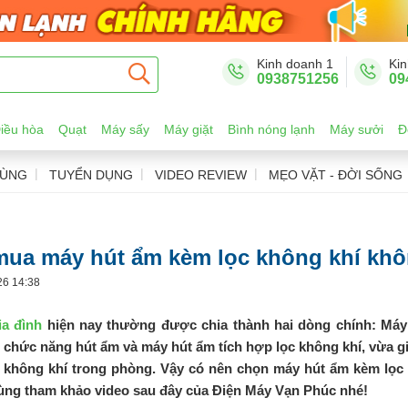
Kinh doanh 1
Kin
0938751256
09
iều hòa
Quạt
Máy sấy
Máy giặt
Bình nóng lạnh
Máy sưởi
Đ
DÙNG
TUYỂN DỤNG
VIDEO REVIEW
MẸO VẶT - ĐỜI SỐNG
mua máy hút ẩm kèm lọc không khí kh
26 14:38
ia đình
hiện nay thường được chia thành hai dòng chính: Máy
 chức năng hút ẩm và máy hút ẩm tích hợp lọc không khí, vừa 
 không khí trong phòng. Vậy có nên chọn máy hút ẩm kèm lọc
ng tham khảo video sau đây của Điện Máy Vạn Phúc nhé!