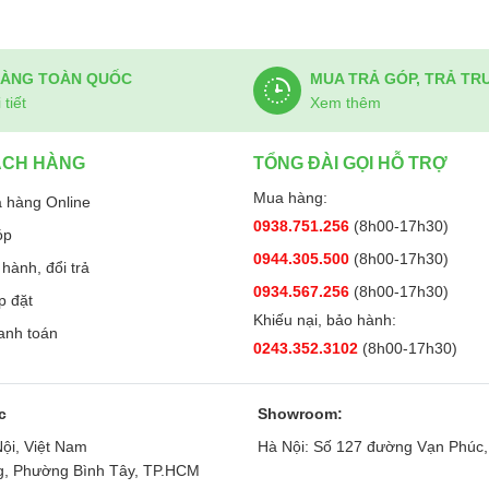
HÀNG TOÀN QUỐC
MUA TRẢ GÓP, TRẢ TR
tiết
Xem thêm
ÁCH HÀNG
TỔNG ĐÀI GỌI HỖ TRỢ
Mua hàng:
 hàng Online
0938.751.256
(8h00-17h30)
óp
0944.305.500
(8h00-17h30)
hành, đổi trả
0934.567.256
(8h00-17h30)
p đặt
Khiếu nại, bảo hành:
anh toán
0243.352.3102
(8h00-17h30)
c
Showroom:
ội, Việt Nam
Hà Nội: Số 127 đường Vạn Phúc,
ng, Phường Bình Tây, TP.HCM