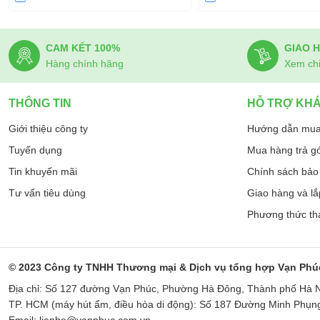
CAM KẾT 100%
GIAO 
Hàng chính hãng
Xem chi 
THÔNG TIN
HỖ TRỢ KH
Giới thiệu công ty
Hướng dẫn mua
Tuyển dụng
Mua hàng trả g
Tin khuyến mãi
Chính sách bảo 
Tư vấn tiêu dùng
Giao hàng và lắ
Phương thức th
© 2023 Công ty TNHH Thương mại & Dịch vụ tổng hợp Vạn Phú
Địa chỉ: Số 127 đường Vạn Phúc, Phường Hà Đông, Thành phố Hà N
TP. HCM (máy hút ẩm, điều hòa di động): Số 187 Đường Minh Phụ
Email: lienhe@vanphuc.com.vn