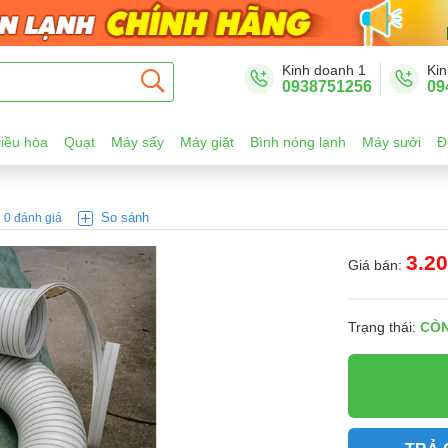
Kinh doanh 1
Kin
0938751256
09
iều hòa
Quạt
Máy sấy
Máy giặt
Bình nóng lạnh
Máy sưởi
Đ
So sánh
0 đánh giá
3.2
Giá bán:
Trạng thái:
CÒ