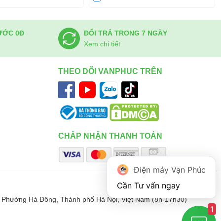
ƯỚC 0Đ
ĐỔI TRẢ TRONG 7 NGÀY
Xem chi tiết
THEO DÕI VANPHUC TRÊN
CHẤP NHẬN THANH TOÁN
Điện máy Vạn Phúc
 Phường Hà Đông, Thành phố Hà Nội, Việt Nam (8h-17h30)
1