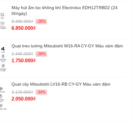
Máy hút ẩm lọc không khí Electrolux EDH12TRBD2 (24
lít/ngày)
9.490.000₫
-28%
6.850.000₫
Quạt treo tường Mitsubishi W16-RA CY-GY Màu xám đậm
2.445.000₫
-28%
1.750.000₫
Quạt cây Mitsubishi LV16-RB CY-GY Màu xám đậm
3.120.000₫
-34%
2.050.000₫