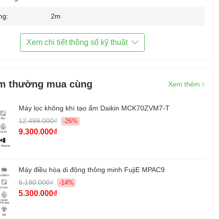
ng:
2m
Xem chi tiết thông số kỹ thuật
m thường mua cùng
Xem thêm
Máy lọc không khí tạo ẩm Daikin MCK70ZVM7-T
12.499.000₫
-26%
9.300.000₫
Máy điều hòa di động thông minh FujiE MPAC9
6.190.000₫
-14%
5.300.000₫