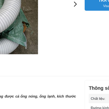
TRẢ 
Vis
Thông số
g được cả ống nóng, ống lạnh, kích thước
Chất liệu:
Đường kính