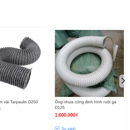
 vải Tarpaulin D250
Ống nhựa cứng định hình ruột gà
D125
₫
1.600.000₫
So sánh