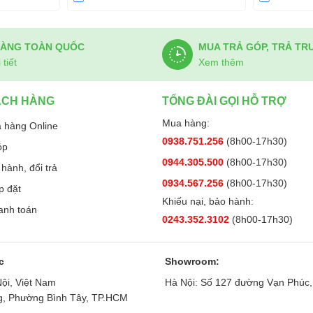
HÀNG TOÀN QUỐC
MUA TRẢ GÓP, TRẢ TR
tiết
Xem thêm
ÁCH HÀNG
TỔNG ĐÀI GỌI HỖ TRỢ
Mua hàng:
 hàng Online
0938.751.256
(8h00-17h30)
óp
0944.305.500
(8h00-17h30)
hành, đổi trả
0934.567.256
(8h00-17h30)
p đặt
Khiếu nại, bảo hành:
anh toán
0243.352.3102
(8h00-17h30)
c
Showroom:
ội, Việt Nam
Hà Nội: Số 127 đường Vạn Phúc,
ng, Phường Bình Tây, TP.HCM