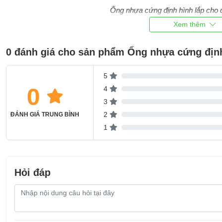
Ống nhựa cứng định hình lắp cho đ
0 đánh giá cho sản phẩm Ống nhựa cứng định
5
0
4
3
2
ĐÁNH GIÁ TRUNG BÌNH
1
Hỏi đáp
Nội
dung
câu
hỏi