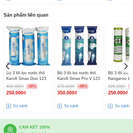
Sản phẩm liên quan
Bộ 3 lõi lọc nước thô
Bộ 3 lõi lọc nước thô
Bộ 3 lõi lọc 
Karofi Smax Duo 123
Karofi Smax Pro V 123
Kangaroo 12
400.000₫
670.000₫
426.000₫
-38%
-48%
-
250.000₫
350.000₫
250.000₫
So sánh
So sánh
So sánh
CAM KẾT 100%