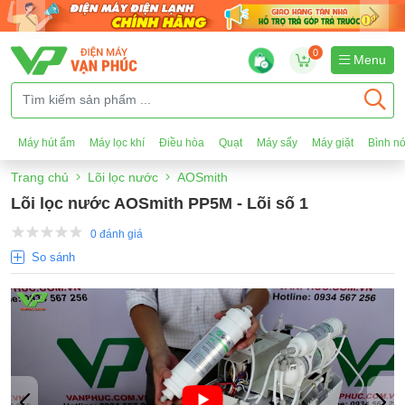
0
Menu
Máy hút ẩm
Máy lọc khí
Điều hòa
Quạt
Máy sấy
Máy giặt
Bình n
Trang chủ
Lõi lọc nước
AOSmith
Lõi lọc nước AOSmith PP5M - Lõi số 1
0 đánh giá
So sánh