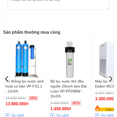
dung
câu
hỏi
Sản phẩm thường mua cùng
Hệ thống lọc nước sinh
Bộ lọc nước thô đầu
Máy lọc khôn
hoạt cơ bản VP-FS1.1
nguồn 20inch béo Đài
Daikin MC3
- 1m3/h
Loan VP-PP20BW -
4.237.000₫
2m3/h
18.900.000₫
-26%
3.300.000₫
2.450.000₫
-41%
13.900.000₫
1.450.000₫
Còn 10 
So sánh
So sánh
So sánh