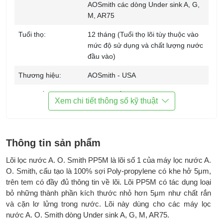
AOSmith các dòng Under sink A, G,
M, AR75
Tuổi thọ:
12 tháng (Tuổi thọ lõi tùy thuộc vào
mức độ sử dụng và chất lượng nước
đầu vào)
Thương hiệu:
AOSmith - USA
Sản xuất tại:
Trung Quốc
Xem chi tiết thông số kỹ thuật
Kích thước:
Trọng lượng:
Thông tin sản phẩm
Bảo hành:
Lõi lọc nước A. O. Smith PP5M là lõi số 1 của máy lọc nước A.
O. Smith, cấu tạo là 100% sợi Poly-propylene có khe hở 5μm,
trên tem có đầy đủ thông tin về lõi. Lõi PP5M có tác dụng loại
bỏ những thành phần kích thước nhỏ hơn 5μm như chất rắn
và cặn lơ lửng trong nước. Lõi này dùng cho các máy lọc
nước A. O. Smith dòng Under sink A, G, M, AR75.