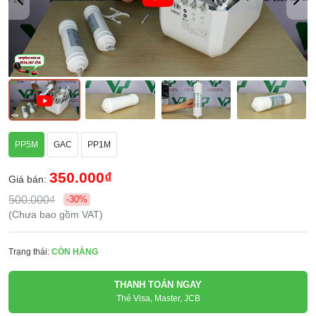
PP5M
GAC
PP1M
350.000₫
Giá bán:
500.000₫
-30%
(Chưa bao gồm VAT)
Trạng thái:
CÒN HÀNG
THANH TOÁN NGAY
Thẻ Visa, Master, JCB