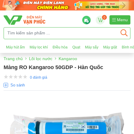
0
Menu
Máy hút ẩm
Máy lọc khí
Điều hòa
Quạt
Máy sấy
Máy giặt
Bình n
Trang chủ
Lõi lọc nước
Kangaroo
Màng RO Kangaroo 50GDP - Hàn Quốc
0 đánh giá
So sánh