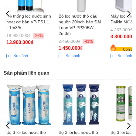
Hệ thống lọc nước sinh
Bộ lọc nước thô đầu
Máy lọc khôn
hoạt cơ bản VP-FS1.1
nguồn 20inch béo Đài
Daikin MC3
- 1m3/h
Loan VP-PP20BW -
4.237.000₫
2m3/h
18.900.000₫
-26%
3.300.000₫
2.450.000₫
-41%
13.900.000₫
1.450.000₫
Còn 10 
So sánh
So sánh
So sánh
Sản phẩm liên quan
Bộ 3 lõi lọc nước thô
Bộ 3 lõi lọc nước thô
Bộ 3 lõi lọc 