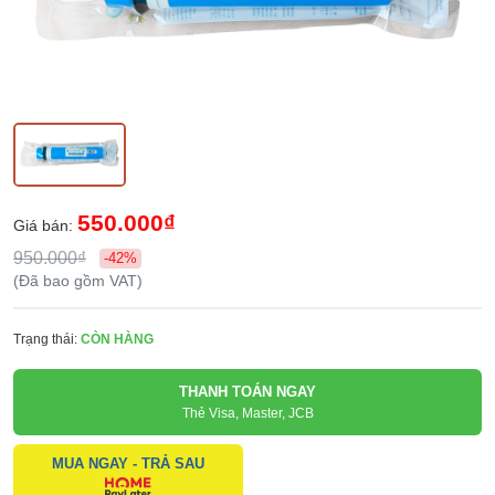
550.000₫
Giá bán:
950.000₫
-42%
(Đã bao gồm VAT)
Trạng thái:
CÒN HÀNG
THANH TOÁN NGAY
Thẻ Visa, Master, JCB
MUA NGAY - TRẢ SAU