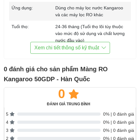
Ứng dụng:
Dùng cho máy lọc nước Kangaroo
và các máy lọc RO khác
Tuổi thọ:
24-36 tháng (Tuổi thọ lõi tùy thuộc
vào mức độ sử dụng và chất lượng
nước đầu vào)
Xem chi tiết thông số kỹ thuật
Thương hiệu:
Kangaroo
Sản xuất tại:
Hàn Quốc
0 đánh giá cho sản phẩm Màng RO
Kích thước:
55 x 300 (Rộng x cao) mm
Kangaroo 50GDP - Hàn Quốc
Trọng lượng:
0,25 kg
0
Bảo hành:
Không có
ĐÁNH GIÁ TRUNG BÌNH
5
0% | 0 đánh giá
4
0% | 0 đánh giá
3
0% | 0 đánh giá
2
0% | 0 đánh giá