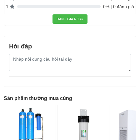
1
0% | 0 đánh giá
ĐÁNH GIÁ NGAY
Hỏi đáp
Nội
dung
câu
hỏi
Sản phẩm thường mua cùng