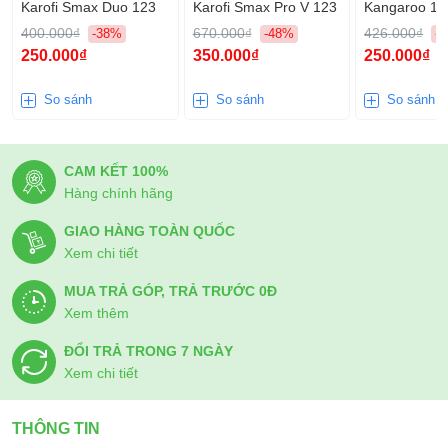
Karofi Smax Duo 123
Karofi Smax Pro V 123
Kangaroo 12
400.000₫
670.000₫
426.000₫
-38%
-48%
-
250.000₫
350.000₫
250.000₫
So sánh
So sánh
So sánh
CAM KẾT 100%
Hàng chính hãng
GIAO HÀNG TOÀN QUỐC
Xem chi tiết
MUA TRẢ GÓP, TRẢ TRƯỚC 0Đ
Xem thêm
ĐỔI TRẢ TRONG 7 NGÀY
Xem chi tiết
THÔNG TIN