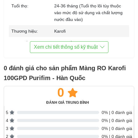
Tuổi thọ:
24-36 tháng (Tuổi thọ lõi tùy thuộc
vào mức độ sử dụng và chất lượng
nước đầu vào)
Thương hiệu:
Karofi
Sản xuất tại:
Hàn Quốc
Xem chi tiết thông số kỹ thuật
Kích thước:
Trọng lượng:
0 đánh giá cho sản phẩm Màng RO Karofi
100GPD Purifim - Hàn Quốc
Bảo hành:
0
ĐÁNH GIÁ TRUNG BÌNH
5
0% | 0 đánh giá
4
0% | 0 đánh giá
3
0% | 0 đánh giá
2
0% | 0 đánh giá