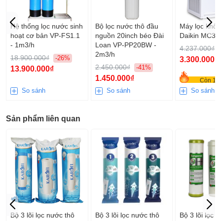
Hệ thống lọc nước sinh
Bộ lọc nước thô đầu
Máy lọc khôn
hoạt cơ bản VP-FS1.1
nguồn 20inch béo Đài
Daikin MC3
- 1m3/h
Loan VP-PP20BW -
4.237.000₫
2m3/h
18.900.000₫
-26%
3.300.000₫
2.450.000₫
-41%
13.900.000₫
1.450.000₫
Còn 10 
So sánh
So sánh
So sánh
Sản phẩm liên quan
Bộ 3 lõi lọc nước thô
Bộ 3 lõi lọc nước thô
Bộ 3 lõi lọc 