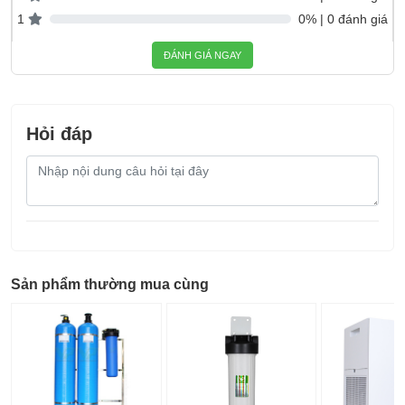
1
0% | 0 đánh giá
ĐÁNH GIÁ NGAY
Hỏi đáp
Nội
dung
câu
hỏi
Sản phẩm thường mua cùng