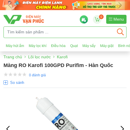
0
Menu
Máy hút ẩm
Máy lọc khí
Điều hòa
Quạt
Máy sấy
Máy giặt
Bình n
Trang chủ
Lõi lọc nước
Karofi
Màng RO Karofi 100GPD Purifim - Hàn Quốc
0 đánh giá
So sánh