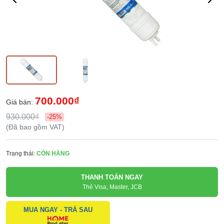
700.000₫
Giá bán:
930.000₫
-25%
(Đã bao gồm VAT)
Trạng thái:
CÒN HÀNG
THANH TOÁN NGAY
Thẻ Visa, Master, JCB
MUA NGAY - TRẢ SAU