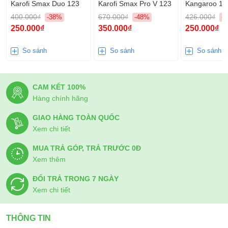
Karofi Smax Duo 123
Karofi Smax Pro V 123
Kangaroo 12
400.000₫
670.000₫
426.000₫
-38%
-48%
-
250.000₫
350.000₫
250.000₫
So sánh
So sánh
So sánh
CAM KẾT 100%
Hàng chính hãng
GIAO HÀNG TOÀN QUỐC
Xem chi tiết
MUA TRẢ GÓP, TRẢ TRƯỚC 0Đ
Xem thêm
ĐỔI TRẢ TRONG 7 NGÀY
Xem chi tiết
THÔNG TIN