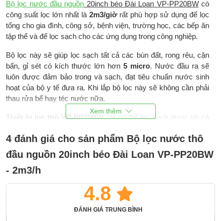
Bộ lọc nước đầu nguồn
20inch béo Đài Loan VP-PP20BW
có
công suất lọc lớn nhất là
2m3/giờ
rất phù hợp sử dụng để lọc
tổng cho gia đình, công sở, bệnh viện, trường học, các bếp ăn
tập thể và để lọc sạch cho các ứng dụng trong công nghiệp.
Bộ lọc này sẽ giúp lọc sạch tất cả các bùn đất, rong rêu, cặn
bẩn, gỉ sét có kích thước lớn hơn
5 micro
. Nước đầu ra sẽ
luôn được đảm bảo trong và sạch, đạt tiêu chuẩn nước sinh
hoạt của bộ y tế đưa ra. Khi lắp bộ lọc này sẽ không cần phải
thau rửa bể hay téc nước nữa.
Thiết bị lọc thô VP-PP20BW
chỉ có thể lọc sạch được tất cả
các chất bẩn lơ lửng trong nguồn nước. Nó không có khả năng
4 đánh giá cho sản phẩm Bộ lọc nước thô
lọc được các chất hòa tan trong nước như canxi hòa tan, sắt,
kim loại nặng như chì, asen, không khử được mùi Clo, không
đầu nguồn 20inch béo Đài Loan VP-PP20BW
hấp thụ được các hợp chất hữu cơ hòa tan trong nước.
- 2m3/h
Nguồn nước đầu vào thích hợp cho thiết bị
4.8
Bộ lọc nước thô đầu nguồn VP-PP20BW
phù hợp với hầu hết
các nguồn nước đầu vào như nước máy, nước mưa và nước
ĐÁNH GIÁ TRUNG BÌNH
giếng khoan. Nước đầu ra đạt chuẩn nước sạch sinh hoạt.