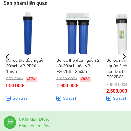
Sản phẩm liên quan
Bộ lọc thô đầu nguồn
Bộ lọc thô đầu nguồn 2
Bộ lọc nước 
20inch VP-PP20 -
cột 20inch béo VP-
nguồn 2 cột 
1m³/h
F202BB - 2m3/h
béo Đài Loa
F202BW - 2
950.000₫
2.950.000₫
-42%
-36%
3.900.000₫
550.000₫
1.900.000₫
2.600.000₫
So sánh
So sánh
So sánh
CAM KẾT 100%
Hàng chính hãng