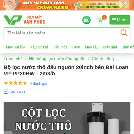
0
Menu
Máy hút ẩm
Máy lọc khí
Điều hòa
Quạt
Máy sấy
Máy giặt
Bình n
Trang chủ
Hệ thống lọc nước đầu nguồn
Chính hãng
Bộ lọc nước thô đầu nguồn 20inch béo Đài Loan
VP-PP20BW - 2m3/h
4 đánh giá
So sánh