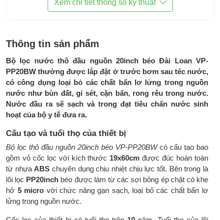
Xem chi tiết thông số kỹ thuật
sét, hạt lơ lửng... có kích thước >5
micron
Bơm cấp nước:
Chưa bao gồm
Thông tin sản phẩm
Khung inox:
Chưa bao gồm
Bộ lọc nước thô đầu nguồn 20inch béo Đài Loan VP-
Tủ điện điều khiển:
Chưa bao gồm
PP20BW thường được lắp đặt ở trước bơm sau téc nước,
có công dụng loại bỏ các chất bẩn lơ lửng trong nguồn
Thương hiệu:
CCK
nước như bùn đất, gỉ sét, cặn bẩn, rong rêu trong nước.
Nước đầu ra sẽ sạch và trong đạt tiêu chẩn nước sinh
Xuất xứ:
Đài Loan
hoạt của bộ y tế đưa ra.
Kích thước:
D190xH600mm
Cấu tạo và tuổi thọ của thiết bị
Trọng lượng:
-
Bộ lọc thô đầu nguồn 20inch béo VP-PP20BW
có cấu tạo bao
gồm vỏ cốc lọc với kích thước
19x60cm
được đúc hoàn toàn
Bảo hành:
06 tháng
từ nhựa
ABS
chuyên dụng chịu nhiệt chịu lực tốt. Bên trong là
lõi lọc
PP20inch
béo được làm từ các sợi bông ép chặt có khe
hở
5 micro
với chức năng gạn sạch, loại bỏ các chất bẩn lơ
lửng trong nguồn nước.