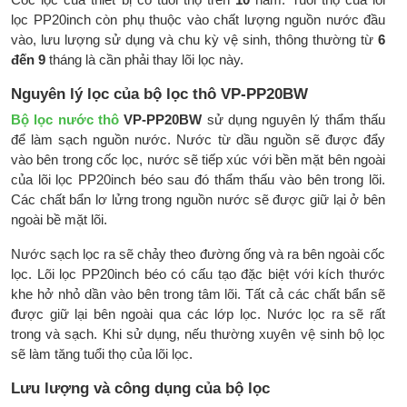
Cốc lọc của thiết bị có tuổi thọ trên
10
năm. Tuổi thọ của lõi
lọc PP20inch còn phụ thuộc vào chất lượng nguồn nước đầu
vào, lưu lượng sử dụng và chu kỳ vệ sinh, thông thường từ
6
đến 9
tháng là cần phải thay lõi lọc này.
Nguyên lý lọc của bộ lọc thô VP-PP20BW
Bộ lọc nước thô
VP-PP20BW
sử dụng nguyên lý thẩm thấu
để làm sạch nguồn nước. Nước từ dầu nguồn sẽ được đẩy
vào bên trong cốc lọc, nước sẽ tiếp xúc với bền mặt bên ngoài
của lõi lọc PP20inch béo sau đó thẩm thấu vào bên trong lõi.
Các chất bẩn lơ lửng trong nguồn nước sẽ được giữ lại ở bên
ngoài bề mặt lõi.
Nước sạch lọc ra sẽ chảy theo đường ống và ra bên ngoài cốc
lọc. Lõi lọc PP20inch béo có cấu tạo đặc biệt với kích thước
khe hở nhỏ dần vào bên trong tâm lõi. Tất cả các chất bẩn sẽ
được giữ lại bên ngoài qua các lớp lọc. Nước lọc ra sẽ rất
trong và sạch. Khi sử dụng, nếu thường xuyên vệ sinh bộ lọc
sẽ làm tăng tuổi thọ của lõi lọc.
Lưu lượng và công dụng của bộ lọc