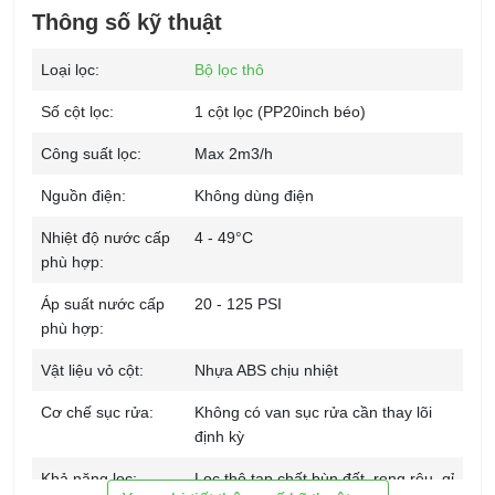
Thông số kỹ thuật
Loại lọc:
Bộ lọc thô
Số cột lọc:
1 cột lọc (PP20inch béo)
Công suất lọc:
Max 2m3/h
Nguồn điện:
Không dùng điện
Nhiệt độ nước cấp
4 - 49°C
phù hợp:
Áp suất nước cấp
20 - 125 PSI
phù hợp:
Vật liệu vỏ cột:
Nhựa ABS chịu nhiệt
Cơ chế sục rửa:
Không có van sục rửa cần thay lõi
định kỳ
Khả năng lọc:
Lọc thô tạp chất bùn đất, rong rêu, gỉ