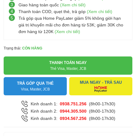
3
Giao hàng toàn quốc
(Xem chi tiết)
4
Thanh toán COD, quẹt thẻ, trả góp
(Xem chi tiết)
5
Trả góp qua Home PayLater giảm 5% không giới hạn
giá trị khuyến mãi cho đơn hàng từ 53K; giảm 30K cho
đơn hàng từ 120K
(Xem chi tiết)
Trạng thái:
CÒN HÀNG
THANH TOÁN NGAY
Thẻ Visa, Master, JCB
MUA NGAY - TRẢ SAU
TRẢ GÓP QUA THẺ
Visa, Master, JCB
Kinh doanh 1:
0938.751.256
(8h00-17h30)
Kinh doanh 2:
0944.305.500
(8h00-17h30)
Kinh doanh 3:
0934.567.256
(8h00-17h30)