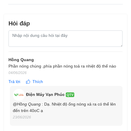
Hỏi đáp
Nội
dung
câu
hỏi
Hồng Quang
Phần nóng chúng ,phía phần nóng toả ra nhiệt độ thế nào
04/06/2026
Trả lời
Thích
Máy hỗ trợ hai phương thức thoát nước linh hoạt: thoát nước
Điện Máy Vạn Phúc
liên tục qua ống dẫn hoặc tích nước vào bình chứa dung tích
QTV
0.6 lít bên dưới máy
, khi nước đầy có thể tháo khay mang đi
@
Hồng Quang
: Dạ. Nhiệt độ ống nóng xả ra có thể lên
đổ
. Người dùng có thể dễ dàng lựa chọn phương thức phù hợp
đến trên 40oC ạ
với nhu cầu sử dụng và vị trí đặt máy trong phòng.
23/06/2026