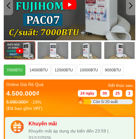
7000BTU
14000BTU
12000BTU
10000BTU
9000BTU
Online Giá Rẻ Quá
Kết thúc sau
4.500.000₫
24 ngày
:
0h
:
25
:
3
5.590.000₫
-19%
Còn 5/ 20 suất
(Đã bao gồm VAT)
Khuyến mãi
Khuyến mãi áp dụng dự kiến đến 23:59 |
31/12/2026