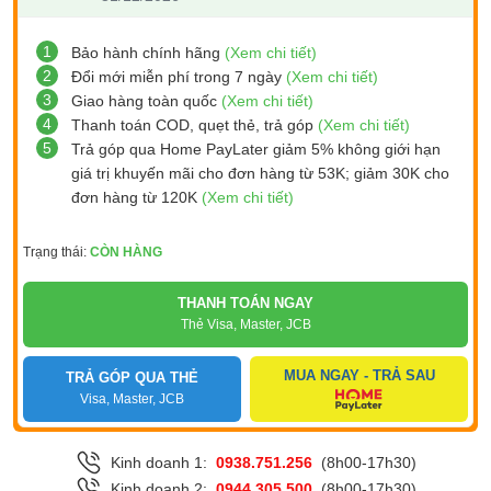
1
Bảo hành chính hãng
(Xem chi tiết)
2
Đổi mới miễn phí trong 7 ngày
(Xem chi tiết)
3
Giao hàng toàn quốc
(Xem chi tiết)
4
Thanh toán COD, quẹt thẻ, trả góp
(Xem chi tiết)
5
Trả góp qua Home PayLater giảm 5% không giới hạn
giá trị khuyến mãi cho đơn hàng từ 53K; giảm 30K cho
đơn hàng từ 120K
(Xem chi tiết)
Trạng thái:
CÒN HÀNG
THANH TOÁN NGAY
Thẻ Visa, Master, JCB
MUA NGAY - TRẢ SAU
TRẢ GÓP QUA THẺ
Visa, Master, JCB
Kinh doanh 1:
0938.751.256
(8h00-17h30)
Kinh doanh 2:
0944.305.500
(8h00-17h30)