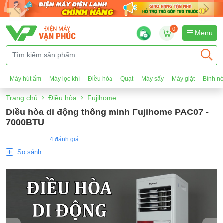
0
Menu
Máy hút ẩm
Máy lọc khí
Điều hòa
Quạt
Máy sấy
Máy giặt
Bình n
Trang chủ
Điều hòa
Fujihome
Điều hòa di động thông minh Fujihome PAC07 -
7000BTU
4 đánh giá
So sánh