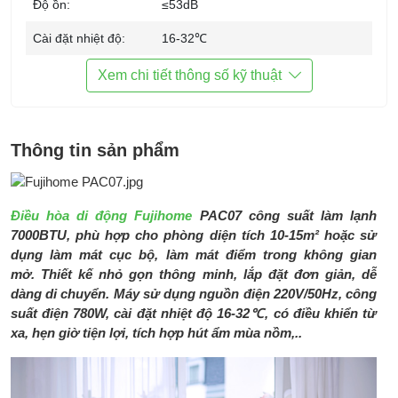
Độ ồn:
≤53dB
Cài đặt nhiệt độ:
16-32℃
Lưu lượng gió:
290m³/h
Xem chi tiết thông số kỹ thuật
Công nghệ inverter:
Không
Bảng điều khiển:
Điện tử với màn hình LED
Thông tin sản phẩm
Tiện ích:
Làm lạnh, hút ẩm, quạt
Hẹn giờ
Thay đổi tốc độ quạt
Điều hòa di động Fujihome
PAC07 công suất làm lạnh
Có bánh xe di chuyển
7000BTU, phù hợp cho phòng diện tích 10-15m² hoặc sử
dụng làm mát cục bộ, làm mát điểm trong không gian
Phụ kiện đi cùng:
HDSD
mở. Thiết kế nhỏ gọn thông minh, lắp đặt đơn giản, dễ
Bộ điều hợp cửa sổ: 650mm x 2
dàng di chuyển. Máy sử dụng nguồn điện 220V/50Hz, công
PCS
suất điện 780W, cài đặt nhiệt độ 16-32℃, có điều khiển từ
Ống xả khí nóng: 1 PCS (kéo mở
xa, hẹn giờ tiện lợi, tích hợp hút ẩm mùa nồm,..
dài 1500mm, nén gọn dài 240mm)
Ống xả nước chiều dài: 650mm
Điều khiển từ xa: Không có pin. Loại