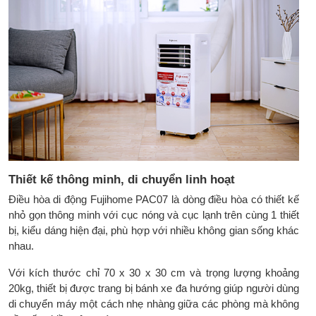
pin cần thiết: AAA x 2 PCS
Kích thước sản
300 x 300 x 700 mm/ 374 x 346 x
phẩm/cả thùng:
884 mm
Trọng lượng sản
20kg/ 33kg
phẩm/cả thùng:
Thương hiệu:
Fujihome - Nhật Bản
Sản xuất tại:
Trung Quốc
Bảo hành:
2 năm cho máy, 3 năm cho máy
Thiết kế thông minh, di chuyển linh hoạt
nén
Điều hòa di động Fujihome PAC07 là dòng điều hòa có thiết kế
nhỏ gọn thông minh với cục nóng và cục lạnh trên cùng 1 thiết
bị, kiểu dáng hiện đại, phù hợp với nhiều không gian sống khác
nhau.
Với kích thước chỉ 70 x 30 x 30 cm và trọng lượng khoảng
20kg, thiết bị được trang bị bánh xe đa hướng giúp người dùng
di chuyển máy một cách nhẹ nhàng giữa các phòng mà không