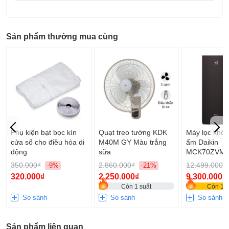
Sản phẩm thường mua cùng
Phụ kiện bạt bọc kín
Quạt treo tường KDK
Máy lọc khôn
Ảnh kết nối ống dẫn nước thải
cửa sổ cho điều hòa di
M40M GY Màu trắng
ẩm Daikin
động
sữa
MCK70ZVM7
Bảng tham khảo lựa chọn công suất hút ẩm:
350.000₫
2.860.000₫
12.499.000₫
-9%
-21%
320.000₫
2.250.000₫
9.300.000₫
Còn 1 suất
Còn 12 
So sánh
So sánh
So sánh
Sản phẩm liên quan