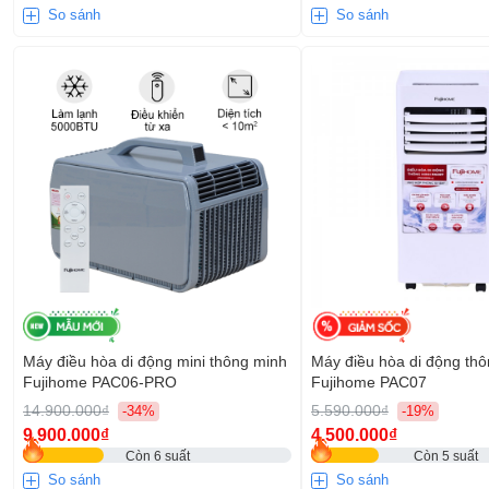
So sánh
So sánh
Máy điều hòa di động mini thông minh
Máy điều hòa di động th
Fujihome PAC06-PRO
Fujihome PAC07
14.900.000₫
5.590.000₫
-34%
-19%
9.900.000₫
4.500.000₫
Còn 6 suất
Còn 5 suất
So sánh
So sánh