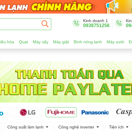
Kinh doanh 1
Kin
0938751256
09
iều hòa
Quạt
Máy sấy
Máy giặt
Bình nóng lạnh
Máy sưởi
Đ
Công suất làm lạnh
Công nghệ inverter
Tiện ích