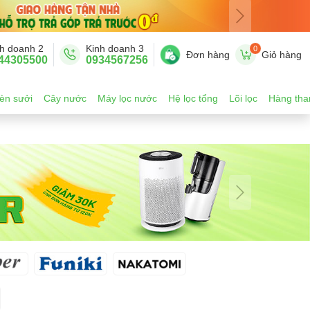
h doanh 2
Kinh doanh 3
0
Đơn hàng
Giỏ hàng
44305500
0934567256
èn sưởi
Cây nước
Máy lọc nước
Hệ lọc tổng
Lõi lọc
Hàng tha