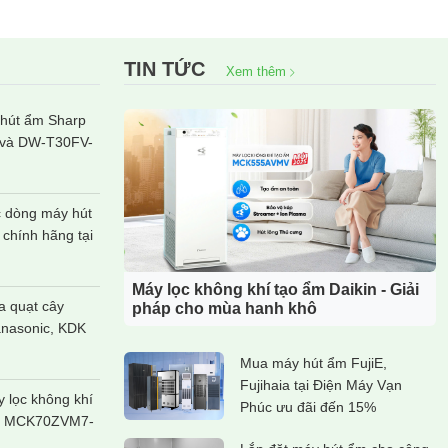
TIN TỨC
Xem thêm
hút ẩm Sharp
và DW-T30FV-
 dòng máy hút
 chính hãng tại
Máy lọc không khí tạo ẩm Daikin - Giải
 quạt cây
pháp cho mùa hanh khô
anasonic, KDK
Mua máy hút ẩm FujiE,
Fujihaia tại Điện Máy Vạn
y lọc không khí
Phúc ưu đãi đến 15%
in MCK70ZVM7-