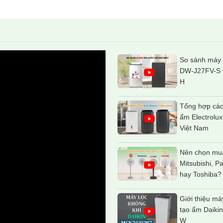
So sánh máy 
DW-J27FV-S 
H
Tổng hợp các
ẩm Electrolux
Việt Nam
Nên chọn mua
Mitsubishi, P
hay Toshiba?
Giới thiệu má
tạo ẩm Daik
W