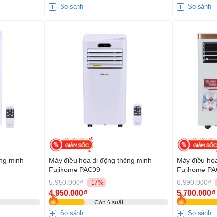
So sánh
So sánh
ông minh
Máy điều hòa di động thông minh
Máy điều hòa
Fujihome PAC09
Fujihome P
5.950.000₫
6.990.000₫
-17%
4.950.000₫
5.700.000₫
Còn 6 suất
So sánh
So sánh