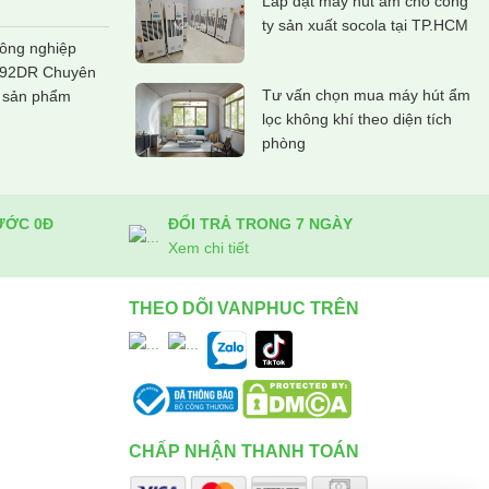
Lắp đặt máy hút ẩm cho công
ty sản xuất socola tại TP.HCM
ông nghiệp
192DR Chuyên
Tư vấn chọn mua máy hút ẩm
 sản phẩm
lọc không khí theo diện tích
phòng
ƯỚC 0Đ
ĐỔI TRẢ TRONG 7 NGÀY
Xem chi tiết
THEO DÕI VANPHUC TRÊN
CHẤP NHẬN THANH TOÁN