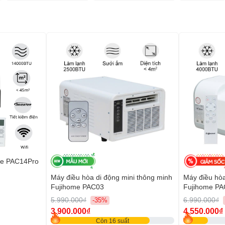
me PAC14Pro
Máy điều hòa di động mini thông minh
Máy điều hòa
Fujihome PAC03
Fujihome P
5.990.000₫
6.990.000₫
-35%
3.900.000₫
4.550.000₫
Còn 16 suất