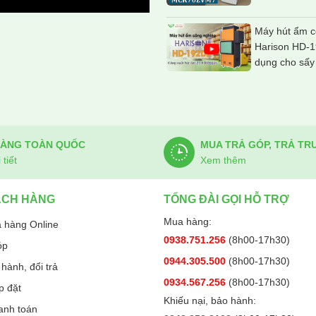
Máy hút ẩm c
Harison HD-
dụng cho sấy
HÀNG TOÀN QUỐC
MUA TRẢ GÓP, TRẢ TR
tiết
Xem thêm
ÁCH HÀNG
TỔNG ĐÀI GỌI HỖ TRỢ
Mua hàng:
 hàng Online
0938.751.256
(8h00-17h30)
óp
0944.305.500
(8h00-17h30)
hành, đổi trả
0934.567.256
(8h00-17h30)
p đặt
Khiếu nại, bảo hành:
anh toán