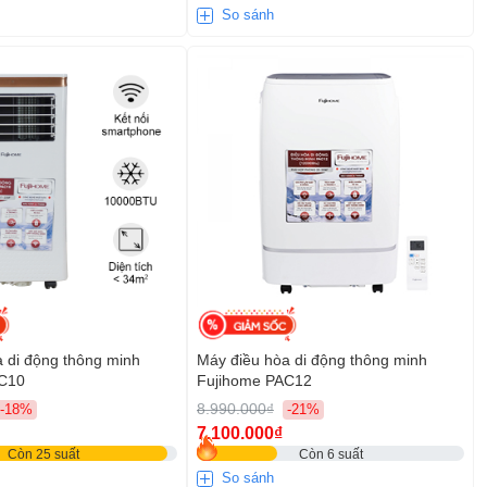
So sánh
 di động thông minh
Máy điều hòa di động thông minh
AC10
Fujihome PAC12
8.990.000₫
-18%
-21%
7.100.000₫
Còn 25 suất
Còn 6 suất
So sánh