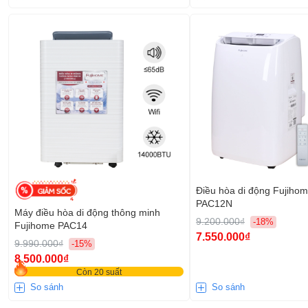
Điều hòa di động Fujiho
PAC12N
Máy điều hòa di động thông minh
9.200.000₫
-18%
Fujihome PAC14
7.550.000₫
9.990.000₫
-15%
8.500.000₫
Còn 20 suất
So sánh
So sánh