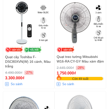
Quạt treo tường Mitsubishi
Quạt cây Toshiba F-
W16-RA CY-GY Màu xám đậm
DSC80XVN(W) 16 cánh, Màu
trắng
2.445.000₫
-28%
4.490.000₫
-27%
1.750.000₫
3.300.000₫
Còn 49 suất
So sánh
So sánh