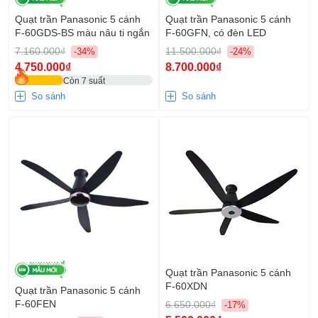
Quạt trần Panasonic 5 cánh
Quạt trần Panasonic 5 cánh
F-60GDS-BS màu nâu ti ngắn
F‑60GFN, có đèn LED
7.160.000₫
11.500.000₫
-34%
-24%
4.750.000₫
8.700.000₫
Còn 7 suất
So sánh
So sánh
Quạt trần Panasonic 5 cánh
F‑60XDN
Quạt trần Panasonic 5 cánh
F‑60FEN
6.650.000₫
-17%