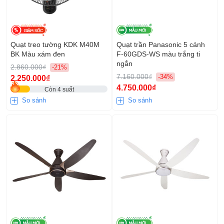
Quạt treo tường KDK M40M
Quạt trần Panasonic 5 cánh
BK Màu xám đen
F-60GDS-WS màu trắng ti
ngắn
2.860.000₫
-21%
7.160.000₫
-34%
2.250.000₫
4.750.000₫
Còn 4 suất
So sánh
So sánh