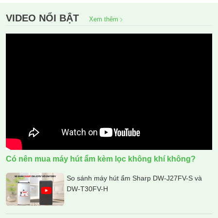
VIDEO NỔI BẬT
Xem thêm
Có nên mua máy hút ẩm kèm lọc không khí không?
So sánh máy hút ẩm Sharp DW-J27FV-S và
DW-T30FV-H