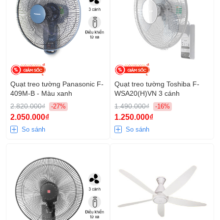
Quạt treo tường Panasonic F-
Quạt treo tường Toshiba F-
409M-B - Màu xanh
WSA20(H)VN 3 cánh
2.820.000₫
1.490.000₫
-27%
-16%
2.050.000₫
1.250.000₫
So sánh
So sánh