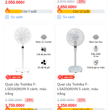
3.970.000₫
-33%
2.050.000₫
2.650.000₫
Còn 7 suất
Còn 12 suất
So sánh
So sánh
Quạt cây Toshiba F-
Quạt cây Toshiba F-
LSD10(W)VN 9 cánh, màu
LSA20(W)VN 5 cánh, màu
trắng
trắng
2.290.000₫
1.590.000₫
-24%
-21%
1.750.000₫
1.250.000₫