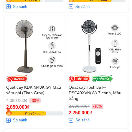
Còn 24 suất
Còn 15 suất
So sánh
So sánh
Quạt cây KDK M40K GY Màu
Quạt cây Toshiba F-
xám ghi (Titan Gray)
DSC40XVN(W) 7 cánh, Màu
trắng
4.090.000₫
-30%
2.690.000₫
-16%
2.850.000₫
2.250.000₫
Còn 14 suất
So sánh
So sánh