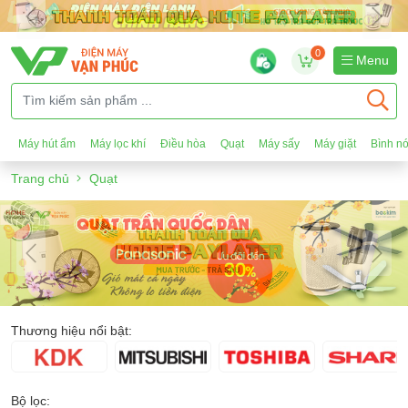
0
Menu
Máy hút ẩm
Máy lọc khí
Điều hòa
Quạt
Máy sấy
Máy giặt
Bình n
Trang chủ
Quạt
Thương hiệu nổi bật:
Bộ lọc: