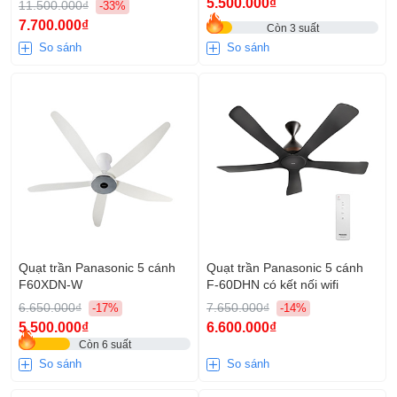
5.500.000₫
11.500.000₫
-33%
7.700.000₫
Còn 3 suất
So sánh
So sánh
Quạt trần Panasonic 5 cánh
Quạt trần Panasonic 5 cánh
F60XDN-W
F‑60DHN có kết nối wifi
6.650.000₫
7.650.000₫
-17%
-14%
5.500.000₫
6.600.000₫
Còn 6 suất
So sánh
So sánh