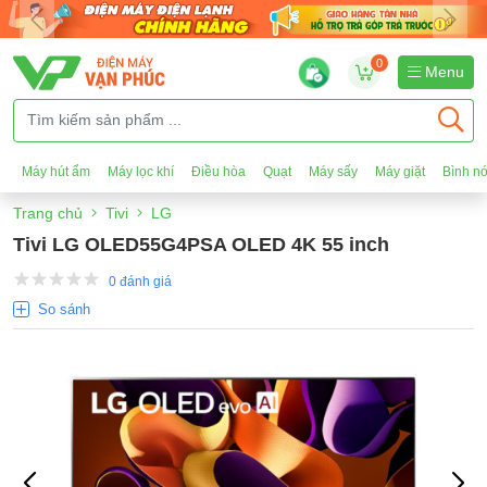
0
Menu
Máy hút ẩm
Máy lọc khí
Điều hòa
Quạt
Máy sấy
Máy giặt
Bình n
Trang chủ
Tivi
LG
Tivi LG OLED55G4PSA OLED 4K 55 inch
0 đánh giá
So sánh