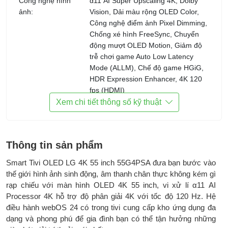
Công nghệ hình
α11 AI Super Upscaling 4K, Dolby
ảnh:
Vision, Dải màu rộng OLED Color,
Công nghệ điểm ảnh Pixel Dimming,
Chống xé hình FreeSync, Chuyển
động mượt OLED Motion, Giảm độ
trễ chơi game Auto Low Latency
Mode (ALLM), Chế độ game HGiG,
HDR Expression Enhancer, 4K 120
fps (HDMI)
Xem chi tiết thông số kỹ thuật
Bộ xử lý:
Bộ xử lý α11 AI Processor 4K
Tần số quét thực:
120 Hz
Thông tin sản phẩm
Tiện ích:
Điều khiển tivi bằng điện thoại: Ứng
dụng LG ThinQ
Smart Tivi OLED LG 4K 55 inch 55G4PSA đưa bạn bước vào
Điều khiển bằng giọng nói: Google
thế giới hình ảnh sinh động, âm thanh chân thực không kém gì
Assistant có tiếng Việt
rạp chiếu với màn hình OLED 4K 55 inch, vi xử lí α11 AI
Chiếu hình từ điện thoại lên TV:
Processor 4K hỗ trợ độ phân giải 4K với tốc độ 120 Hz. Hệ
AirPlay 2
điều hành webOS 24 có trong tivi cung cấp kho ứng dụng đa
Remote thông minh: Magic Remote
dạng và phong phú để gia đình bạn có thể tận hưởng những
Kết nối ứng dụng các thiết bị trong