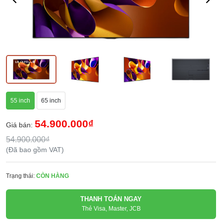
55 inch
65 inch
54.900.000₫
Giá bán:
54.900.000₫
(Đã bao gồm VAT)
Trạng thái:
CÒN HÀNG
THANH TOÁN NGAY
Thẻ Visa, Master, JCB