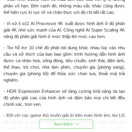
phản vô hạn. Bên cạnh đó, những màu sắc khác cũng được
USB:
3 cổng USB A
thể hiện cực kì rực rỡ và chân thực với độ chi tiết rất cao.
Cổng nhận hình
4 cổng HDMI có 1 cổng HDMI eARC
- Vi xử lí α11 AI Processor 4K xuất được hình ảnh ở độ phân
ảnh, âm thanh:
(ARC), 1 cổng Composite
giải 4K nhờ sức mạnh của AI. Công nghệ AI Super Scaling 4K
Cổng xuất âm
1 cổng 3.5 mm, 1 cổng Optical
nâng độ phân giải hình ở mức thấp lên mức cao hơn.
thanh:
(Digital Audio), 1 cổng eARC (ARC)
- Tivi hỗ trợ 10 chế độ phát nội dung khác nhau tùy vào nhu
Công suất điện:
Chế độ chờ < 0.5W/ AC 200~240V
cầu và sở thích của bạn bao gồm: trình hướng dẫn hình ảnh
50-60Hz
được cá nhân hóa, sống động, tiêu chuẩn, sinh thái, điện ảnh,
thể thao, trò chơi, nhà làm phim, chuyên gia (phòng sáng),
Phụ kiện đi cùng:
HDSD, remote, Chân đế
chuyên gia (phòng tối) để thỏa sức chọn lựa, thoải mái trải
nghiệm.
Kích thước có
1222 x 742/787 x 263 mm
chân, đặt bàn:
- HDR Expression Enhancer sẽ tăng cường khả năng tái tạo
độ phân giải cao của hình ảnh và đảm bảo mọi chi tiết đều
Trọng lượng có
23.2 Kg
chính xác, trọn vẹn.
chân:
- Đối với các game thủ muốn giải trí trên màn hình lớn, tivi LG
Kích thước không
1222 x 703 x 27.2 mm
4K hỗ trợ 2 chế độ HGiG - ALLM cùng công nghệ đồng bộ
chân, treo tường:
FreeSync để mang lại những khung hình mượt mà và sống