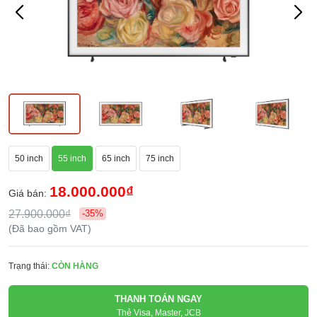
50 inch
55 inch
65 inch
75 inch
18.000.000₫
Giá bán:
27.900.000₫
-35%
(Đã bao gồm VAT)
Trạng thái:
CÒN HÀNG
THANH TOÁN NGAY
Thẻ Visa, Master, JCB