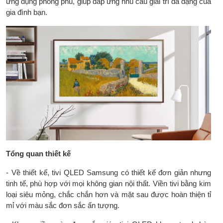
ứng dụng phong phú, giúp đáp ứng nhu cầu giải trí đa dạng của
giọng nói trên YouTube bằng tiếng
gia đình bạn.
Việt, Bixby có tiếng Việt
Chiếu hình từ điện thoại lên TV:
AirPlay 2
Remote thông minh: One Remote
sạc qua USB C & ánh sáng
Kết nối ứng dụng các thiết bị trong
nhà: SmartThings
Ứng dụng phổ biến: YouTube,
Netflix, Clip TV, FPT Play, MyTV,
VieON, Spotify, Trình duyệt web,
Amazon Prime video, Apple TV
Tiện ích thông minh khác: Built in
IoT Hub kết nối các thiết bị IoT mà
Tổng quan thiết kế
không cần dongle, Multi View chia
- Về thiết kế, tivi QLED Samsung có thiết kế đơn giản nhưng
nhỏ màn hình tivi (có thể kết nối
tinh tế, phù hợp với mọi không gian nội thất. Viền tivi bằng kim
camera gắn rời), Samsung Daily+
loại siêu mỏng, chắc chắn hơn và mặt sau được hoàn thiện tỉ
quản lý hoạt động mỗi ngày, Bản đồ
mỉ với màu sắc đơn sắc ấn tượng.
3D các thiết bị kết nối sống động