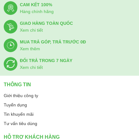
CAM KẾT 100%
Hàng chính hãng
GIAO HÀNG TOÀN QUỐC
Xem chi tiết
MUA TRẢ GÓP, TRẢ TRƯỚC 0Đ
Xem thêm
ĐỔI TRẢ TRONG 7 NGÀY
Xem chi tiết
Với thiết kế khung tranh độc đáo, mỏng và nhẹ, bộ xử lý
THÔNG TIN
Quantum 4K, công nghệ OTS cho âm thanh chuyển động theo
hình ảnh, hệ điều hành Tizen™ đa nhiệm và nhiều tiện ích
Giới thiệu công ty
phong phú, tivi QLED khung tranh Samsung 4K 55 inch
Tuyển dụng
QA55LS03D là lựa chọn tuyệt vời cho những người yêu nghệ
Tin khuyến mãi
thuật và cái đẹp.
Tư vấn tiêu dùng
HỖ TRỢ KHÁCH HÀNG