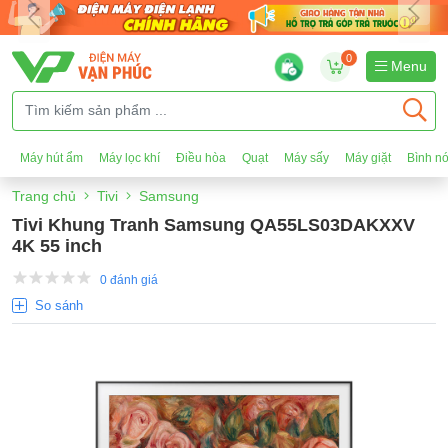
0
Menu
Máy hút ẩm
Máy lọc khí
Điều hòa
Quạt
Máy sấy
Máy giặt
Bình n
Trang chủ
Tivi
Samsung
Tivi Khung Tranh Samsung QA55LS03DAKXXV
4K 55 inch
0 đánh giá
So sánh