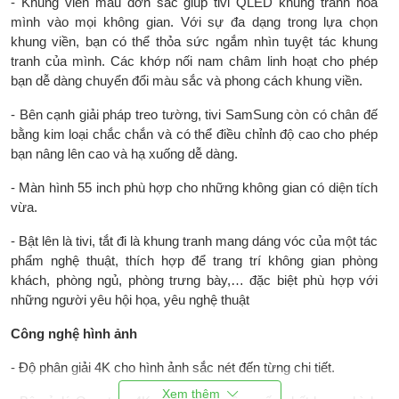
- Khung viền màu đơn sắc giúp tivi QLED khung tranh hòa
Công nghệ âm
Dolby Atmos, Âm thanh chuyển
mình vào mọi không gian. Với sự đa dạng trong lựa chọn
thanh:
động theo hình ảnh OTS, Q-
khung viền, bạn có thể thỏa sức ngắm nhìn tuyệt tác khung
Symphony Next kết hợp loa tivi với
tranh của mình. Các khớp nối nam châm linh hoạt cho phép
loa thanh bằng AI, Active Voice
bạn dễ dàng chuyển đổi màu sắc và phong cách khung viền.
Amplifier điều chỉnh âm hội thoại
theo môi trường, Adaptive Sound
- Bên cạnh giải pháp treo tường, tivi SamSung còn có chân đế
Pro
bằng kim loại chắc chắn và có thể điều chỉnh độ cao cho phép
bạn nâng lên cao và hạ xuống dễ dàng.
Tổng công suất
20W (2 loa)
loa:
- Màn hình 55 inch phù hợp cho những không gian có diện tích
vừa.
Kết nối Internet:
Wifi, Cổng mạng LAN
- Bật lên là tivi, tắt đi là khung tranh mang dáng vóc của một tác
Kết nối không dây:
Bluetooth (Kết nối bàn phím, chuột)
phẩm nghệ thuật, thích hợp để trang trí không gian phòng
USB:
2 cổng USB A
khách, phòng ngủ, phòng trưng bày,… đặc biệt phù hợp với
những người yêu hội họa, yêu nghệ thuật
Cổng nhận hình
--
ảnh, âm thanh:
Công nghệ hình ảnh
Cổng xuất âm
1 cổng Optical (Digital Audio)
- Độ phân giải 4K cho hình ảnh sắc nét đến từng chi tiết.
thanh: