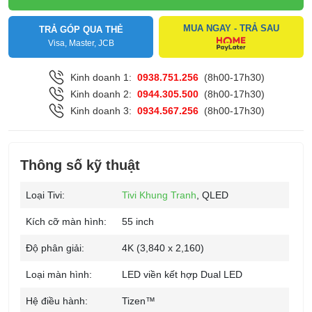
MUA NGAY - TRẢ SAU
TRẢ GÓP QUA THẺ
Visa, Master, JCB
Kinh doanh 1:
0938.751.256
(8h00-17h30)
Kinh doanh 2:
0944.305.500
(8h00-17h30)
Kinh doanh 3:
0934.567.256
(8h00-17h30)
Thông số kỹ thuật
Loại Tivi:
Tivi Khung Tranh
, QLED
Kích cỡ màn hình:
55 inch
Độ phân giải:
4K (3,840 x 2,160)
Loại màn hình:
LED viền kết hợp Dual LED
Hệ điều hành:
Tizen™