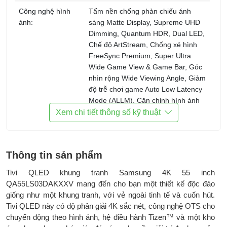
Công nghệ hình
Tấm nền chống phản chiếu ánh
ảnh:
sáng Matte Display, Supreme UHD
Dimming, Quantum HDR, Dual LED,
Chế độ ArtStream, Chống xé hình
FreeSync Premium, Super Ultra
Wide Game View & Game Bar, Góc
nhìn rộng Wide Viewing Angle, Giảm
độ trễ chơi game Auto Low Latency
Mode (ALLM), Căn chỉnh hình ảnh
tự động bảo vệ mắt EyeComfort,
Xem chi tiết thông số kỹ thuật
Chế độ tranh nghệ thuật Art Mode,
Game Motion, Công nghệ Motion
Xcelerator 120Hz
Thông tin sản phẩm
Bộ xử lý:
Bộ xử lý Quantum 4K
Tivi QLED khung tranh Samsung 4K 55 inch
Tần số quét thực:
60 Hz
QA55LS03DAKXXV mang đến cho bạn một thiết kế độc đáo
giống như một khung tranh, với vẻ ngoài tinh tế và cuốn hút.
Tiện ích:
Điều khiển tivi bằng điện thoại:
Tivi QLED này có độ phân giải 4K sắc nét, công nghệ OTS cho
SmartThings
chuyển động theo hình ảnh, hệ điều hành Tizen™​ và một kho
Điều khiển bằng giọng nói: Tìm kiếm