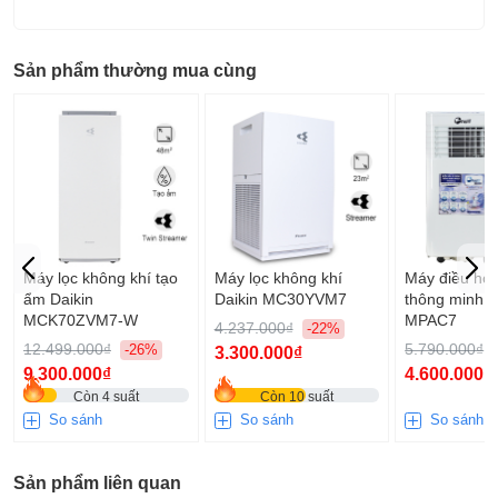
Sản phẩm thường mua cùng
Máy lọc không khí tạo
Máy lọc không khí
Máy điều hòa
ẩm Daikin
Daikin MC30YVM7
thông minh F
MCK70ZVM7-W
MPAC7
4.237.000₫
-22%
12.499.000₫
5.790.000₫
-26%
3.300.000₫
9.300.000₫
4.600.000₫
Còn 4 suất
Còn 10 suất
So sánh
So sánh
So sánh
Bảng điều khiển cảm ứng chạm được thiết kế ở mặt trước
Sản phẩm liên quan
máy hút ẩm, màn hình hiển thị trực quan, đa chức năng và dễ