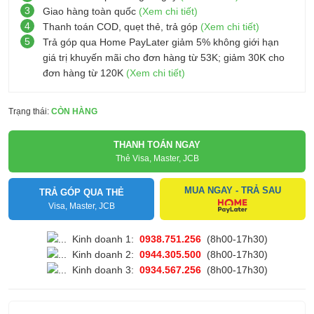
3
Giao hàng toàn quốc
(Xem chi tiết)
4
Thanh toán COD, quẹt thẻ, trả góp
(Xem chi tiết)
5
Trả góp qua Home PayLater giảm 5% không giới hạn
giá trị khuyến mãi cho đơn hàng từ 53K; giảm 30K cho
đơn hàng từ 120K
(Xem chi tiết)
Trạng thái:
CÒN HÀNG
THANH TOÁN NGAY
Thẻ Visa, Master, JCB
MUA NGAY - TRẢ SAU
TRẢ GÓP QUA THẺ
Visa, Master, JCB
Kinh doanh 1:
0938.751.256
(8h00-17h30)
Kinh doanh 2:
0944.305.500
(8h00-17h30)
Kinh doanh 3:
0934.567.256
(8h00-17h30)