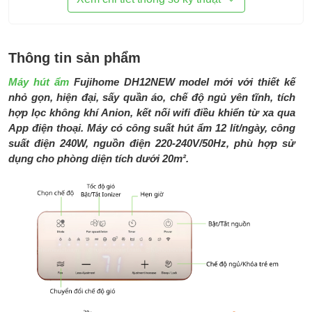
Đường xả nước
Có
liên tục:
Cài đặt độ ẩm:
Từ 30% đến 80%
Thông tin sản phẩm
Bảng điều khiển:
Nút ấn, có màn hình hiển thị độ ẩm
Máy hút ẩm
Fujihome DH12NEW model mới với thiết kế
nhỏ gọn, hiện đại, sấy quần áo, chế độ ngủ yên tĩnh, tích
Tiện ích:
Chế độ tự động
hợp lọc không khí Anion, kết nối wifi điều khiển từ xa qua
Chế độ hút ẩm liên tục
App điện thoại. Máy có công suất hút ẩm 12 lít/ngày, công
Chế độ ngủ
suất điện 240W, nguồn điện 220-240V/50Hz, phù hợp sử
Chức năng ionizer
dụng cho phòng diện tích dưới 20m².
Kết nối wifi điều khiển từ xa qua App
Hẹn giờ từ 1-24 giờ
Khóa trẻ em
Tự ngắt khi đầy bình
Phụ kiện đi cùng:
HDSD
Kích thước sản
280(rộng) x 200(sâu) x 490(cao)
phẩm:
mm
Kích thước đóng
305(rộng) x 265(sâu) x