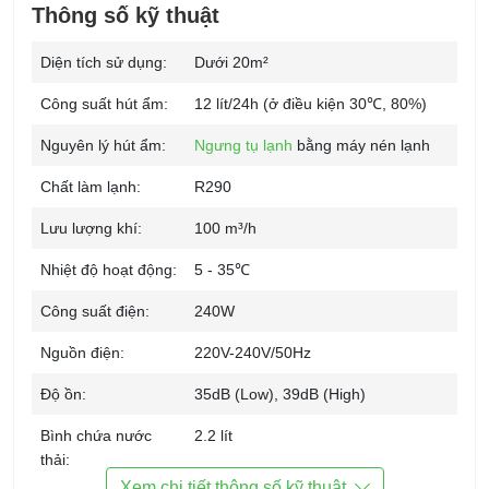
Thông số kỹ thuật
Diện tích sử dụng:
Dưới 20m²
Công suất hút ẩm:
12 lít/24h (ở điều kiện 30℃, 80%)
Nguyên lý hút ẩm:
Ngưng tụ lạnh
bằng máy nén lạnh
Chất làm lạnh:
R290
Lưu lượng khí:
100 m³/h
Nhiệt độ hoạt động:
5 - 35℃
Công suất điện:
240W
Nguồn điện:
220V-240V/50Hz
Độ ồn:
35dB (Low), 39dB (High)
Bình chứa nước
2.2 lít
thải:
Xem chi tiết thông số kỹ thuật