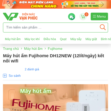
0
Menu
Máy hút ẩm
Máy lọc khí
Điều hòa
Quạt
Máy sấy
Máy giặt
Bình n
Trang chủ
Máy hút ẩm
Fujihome
Máy hút ẩm Fujihome DH12NEW (12lít/ngày) kết
nối wifi
2 đánh giá
So sánh