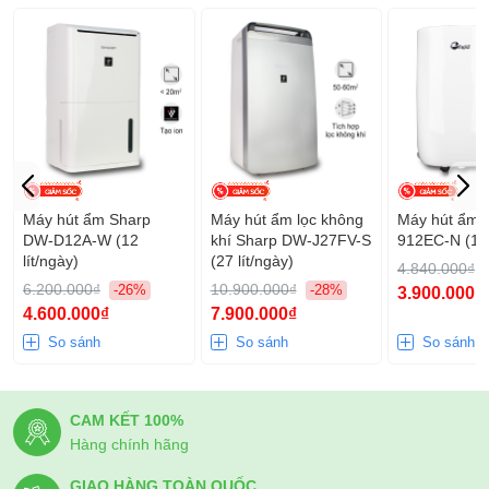
dàng sử dụng. Máy có chức năng hẹn giờ từ 1-24 giờ rất tiện
lợi, giúp người dùng chủ động được thời gian.
Ngoài ra, máy hút ẩm gia đình Fujihome DH12NEW còn được
trang bị khóa trẻ em đảm bảo an toàn khi sử dụng, phù hợp
cho các gia đình có trẻ nhỏ.
Nhiều chức năng tiện dụng
Máy hút ẩm Sharp
Máy hút ẩm lọc không
Máy hút ẩm 
DW-D12A-W (12
khí Sharp DW-J27FV-S
912EC-N (12l
lít/ngày)
(27 lít/ngày)
4.840.000₫
6.200.000₫
10.900.000₫
-26%
-28%
3.900.000₫
4.600.000₫
7.900.000₫
So sánh
So sánh
So sánh
CAM KẾT 100%
Hàng chính hãng
GIAO HÀNG TOÀN QUỐC