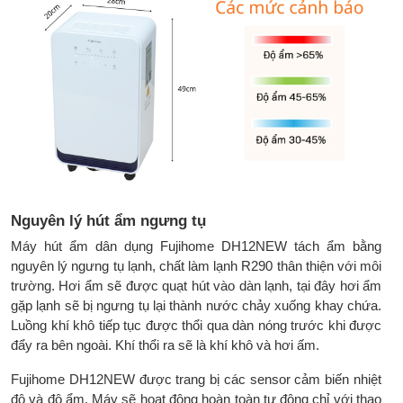
thùng:
500(cao) mm
Trọng lượng sản
9.5 kg
phẩm:
Trọng lượng đóng
10.5 kg
thùng:
Hãng sản xuất:
Fujihome - Nhật Bản
Sản xuất tại:
Trung Quốc
Nguyên lý hút ẩm ngưng tụ
Bảo hành chính
2 năm tận nơi
hãng:
Máy hút ẩm dân dụng Fujihome DH12NEW tách ẩm bằng
nguyên lý ngưng tụ lạnh, chất làm lạnh R290 thân thiện với môi
trường. Hơi ẩm sẽ được quạt hút vào dàn lạnh, tại đây hơi ẩm
gặp lạnh sẽ bị ngưng tụ lại thành nước chảy xuống khay chứa.
Luồng khí khô tiếp tục được thổi qua dàn nóng trước khi được
đẩy ra bên ngoài. Khí thổi ra sẽ là khí khô và hơi ấm.
Fujihome DH12NEW được trang bị các sensor cảm biến nhiệt
độ và độ ẩm. Máy sẽ hoạt động hoàn toàn tự động chỉ với thao