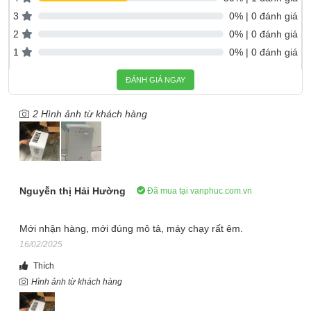
3
0% | 0 đánh giá
2
0% | 0 đánh giá
1
0% | 0 đánh giá
ĐÁNH GIÁ NGAY
Máy hút ẩm Fujihome DH12NEW có công suất hút ẩm 12
lít/ngày ở điều kiện 30℃ và 80% cùng khả năng hút ẩm mạnh
2 Hình ảnh từ khách hàng
mẽ, sử dụng tối ưu cho phòng có diện tích dưới 20m². Thiết kế
tinh tế, nhỏ gọn, kích thước chỉ 28 x 20 x 49 cm, trọng lượng
9.5kg, phù hợp với mọi không gian sống.
Kết nối Wifi điều khiển qua App
Nguyễn thị Hải Hường
Đã mua tại vanphuc.com.vn
Mới nhận hàng, mới đúng mô tả, máy chạy rất êm.
16/02/2025
Thích
Hình ảnh từ khách hàng