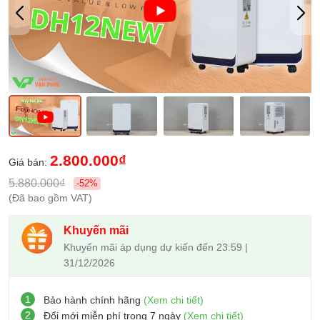
2.800.000₫
Giá bán:
5.880.000₫
-52%
(Đã bao gồm VAT)
Khuyến mãi
Khuyến mãi áp dụng dự kiến đến 23:59 |
31/12/2026
1
Bảo hành chính hãng
(Xem chi tiết)
2
Đổi mới miễn phí trong 7 ngày
(Xem chi tiết)