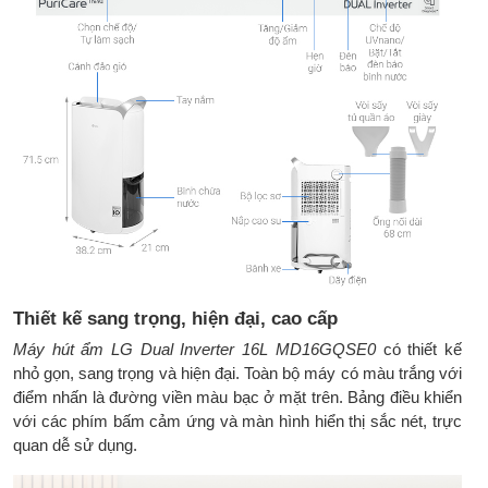
phẩm:
Kích thước đóng
451(rộng) x 362(sâu) x 785(cao) mm
thùng:
Trọng lượng sản
16,5 (kg)
phẩm:
Trọng lượng đóng
19,0 (kg)
thùng:
Thương hiệu:
LG - Hàn Quốc
Sản xuất tại:
Trung Quốc
Thiết kế sang trọng, hiện đại, cao cấp
Bảo hành:
Chính hãng 1 năm
Máy hút ẩm LG Dual Inverter 16L MD16GQSE0
có thiết kế
nhỏ gọn, sang trọng và hiện đại. Toàn bộ máy có màu trắng với
điểm nhấn là đường viền màu bạc ở mặt trên. Bảng điều khiển
với các phím bấm cảm ứng và màn hình hiển thị sắc nét, trực
quan dễ sử dụng.