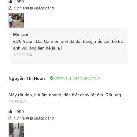
Thích
Hình ảnh từ khách hàng
Ms Lan
@
Anh Lân
: Dạ. Cảm ơn anh đã đặt hàng, nếu cần hỗ trợ
anh vui lòng liên hệ lại ạ !
20/03/2024
LG MD16GQSE0
được tích hợp rất nhiều công nghệ thông
minh mà nổi bật nhất là tính năng kết nối với điện thoại để điều
Nguyễn Thị Hoan
Đã mua tại vanphuc.com.vn
khiển máy hút ẩm từ xa thông qua ứng dụng
ThinQ
. Tính năng
này cho phép người dùng dù ở bất cứ nơi đâu đều có thể bật
Máy rất đẹp, hút ẩm nhanh, đặc biệt chạy rất êm. Rất ưng
tắt, cài đặt độ ẩm, xem độ ẩm hiện tại trong phòng, xem mức
24/03/2024
tiêu thụ điện năng...
Thích
Điểm khác biệt từ bộ sấy giày dép quần áo
Hình ảnh từ khách hàng