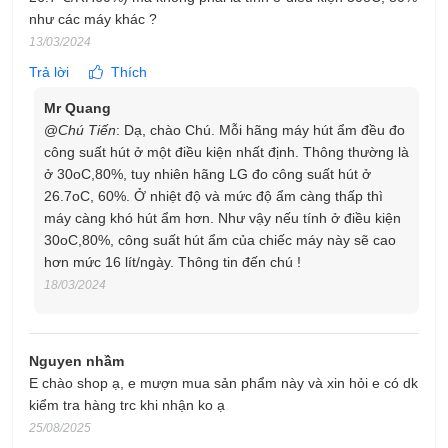
- Chế độ Smart:
Máy chạy tự động, có thể cài đặt độ ẩm cần
như các máy khác ?
duy trì, cài đặt tốc độ quạt gió. Máy sẽ tự ngắt khi độ ẩm phòng
13/03/2024
dưới mức cài đặt, tự chạy trở lại khi độ ẩm tăng lên.
Trả lời
Thích
- Chế độ Jet:
Máy chạy ở chế độ mạnh nhất trong 60 phút sau
Mr Quang
đó quay trở lại chế độ Smart.
@
Chú Tiến
: Dạ, chào Chú. Mỗi hãng máy hút ẩm đều đo
công suất hút ở một điều kiện nhất định. Thông thường là
ở 30oC,80%, tuy nhiên hãng LG đo công suất hút ở
26.7oC, 60%. Ở nhiệt độ và mức độ ẩm càng thấp thì
máy càng khó hút ẩm hơn. Như vậy nếu tính ở điều kiện
30oC,80%, công suất hút ẩm của chiếc máy này sẽ cao
hơn mức 16 lít/ngày. Thông tin đến chú !
18/03/2024
Nguyen nhầm
E chào shop ạ, e mượn mua sản phẩm này và xin hỏi e có dk
kiểm tra hàng trc khi nhận ko ạ
- Chế độ Silent:
Chế độ tĩnh lặng, độ ồn của máy thấp, phù
hợp sử dụng khi ngủ.
25/08/2025