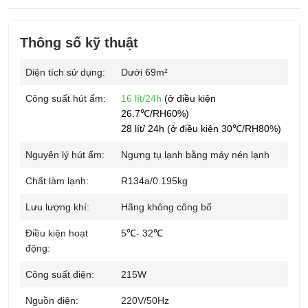
Thông số kỹ thuật
Diện tích sử dụng:
Dưới 69m²
Công suất hút ẩm:
16
lít/24h
(ở điều kiện
26.7℃/RH60%)
28 lít/ 24h (ở điều kiện 30℃/RH80%)
Nguyên lý hút ẩm:
Ngưng tụ lạnh bằng máy nén lạnh
Chất làm lạnh:
R134a/0.195kg
Lưu lượng khí:
Hãng không công bố
Điều kiện hoạt
5
℃
- 32
℃
động:
Công suất điện:
215W
Nguồn điện:
220V/50Hz