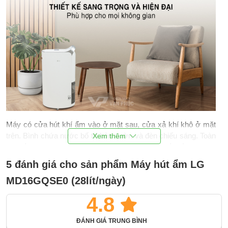
Máy có cửa hút khí ẩm vào ở mặt sau, cửa xả khí khô ở mặt
trên. Bình chứa nước bố trí bên sườn và đèn chiếu sáng. Toàn
bộ phần thân máy được bo tròn với tay đẩy thiết kế sáng tạo
dễ thao tác. Phía dưới máy có 4 bánh xe có thể di chuyển theo
5 đánh giá cho sản phẩm Máy hút ẩm LG
4 hướng.
MD16GQSE0 (28lít/ngày)
Thế hệ máy nén biến tần kép hiệu suất cao
4.8
Máy hút ẩm LG MD16GQSE0
sử dụng nguyên lý hút ẩm dạng
ngưng tụ lạnh với thế hệ máy nén hiện đại nhất sử dụng công
ĐÁNH GIÁ TRUNG BÌNH
nghệ biến tần kép
Dual Inverter
cho khả năng hoạt động bền bỉ