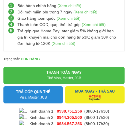
1
Bảo hành chính hãng
(Xem chi tiết)
2
Đổi mới miễn phí trong 7 ngày
(Xem chi tiết)
3
Giao hàng toàn quốc
(Xem chi tiết)
4
Thanh toán COD, quẹt thẻ, trả góp
(Xem chi tiết)
5
Trả góp qua Home PayLater giảm 5% không giới hạn
giá trị khuyến mãi cho đơn hàng từ 53K; giảm 30K cho
đơn hàng từ 120K
(Xem chi tiết)
Trạng thái:
CÒN HÀNG
THANH TOÁN NGAY
Thẻ Visa, Master, JCB
MUA NGAY - TRẢ SAU
TRẢ GÓP QUA THẺ
Visa, Master, JCB
Kinh doanh 1:
0938.751.256
(8h00-17h30)
Kinh doanh 2:
0944.305.500
(8h00-17h30)
Kinh doanh 3:
0934.567.256
(8h00-17h30)