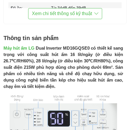
Độ ồn:
Từ 34dB đến 39dB
Xem chi tiết thông số kỹ thuật
Bồn chứa nước
4.0 lít
thải:
Đường xả nước
Có
Thông tin sản phẩm
liên tục:
Máy hút ẩm LG
Dual Inverter MD16GQSE0 có thiết kế sang
Cài đặt độ ẩm:
Từ 30% đến 70%
trọng với công suất hút ẩm 16 lít/ngày (ở điều kiện
26.7℃/RH60%), 28 lít/ngày (ở điều kiện 30℃/RH80%), công
Bảng điều khiển:
Màn hình LED và Nút cảm ứng
suất điện 215W phù hợp dùng cho phòng dưới 69m². Sản
phẩm có nhiều tính năng và chế độ chạy hữu dụng, sử
Tiện ích:
Chế độ Smart thông minh
dụng công nghệ biến tần kép cho hiệu suất hút ẩm cao,
Tích hợp bộ sấy giày, quần áo
chạy êm và tiết kiệm điện.
Kết nối Smartphone điều khiển từ xa
Tạo Ion khử mùi diệt khuẩn
Tích hợp đèn UVnano làm sạch máy
Tích hợp đèn ở bình chứa nước
Phụ kiện đi cùng:
HDSD, Bộ sấy quần áo, giày dép
Kích thước sản
382(rộng) x 296(sâu) x 715(cao) mm