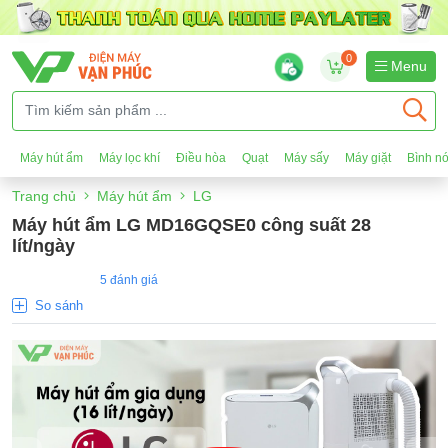
0
Menu
Máy hút ẩm
Máy lọc khí
Điều hòa
Quạt
Máy sấy
Máy giặt
Bình n
Trang chủ
Máy hút ẩm
LG
Máy hút ẩm LG MD16GQSE0 công suất 28
lít/ngày
5 đánh giá
So sánh