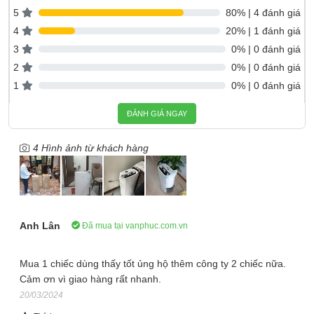
với hiệu suất cao, chạy êm và tiết kiệm điện năng.
5
80% | 4 đánh giá
4
20% | 1 đánh giá
3
0% | 0 đánh giá
2
0% | 0 đánh giá
1
0% | 0 đánh giá
ĐÁNH GIÁ NGAY
4 Hình ảnh từ khách hàng
Đây là công nghệ biến tần hiện đại nhất chỉ có trên các dòng
Anh Lân
Đã mua tại vanphuc.com.vn
máy hút ẩm
của LG. Máy nén thế hệ mới này được hãng LG
bảo hành
10
năm, mang lại khả năng hút ẩm vượt trôi so với
các dòng
máy hút ẩm gia đình
khác.
Mua 1 chiếc dùng thấy tốt ủng hộ thêm công ty 2 chiếc nữa.
Cảm ơn vì giao hàng rất nhanh.
Công nghệ kết nối Smartphone điều khiển từ xa
20/03/2024