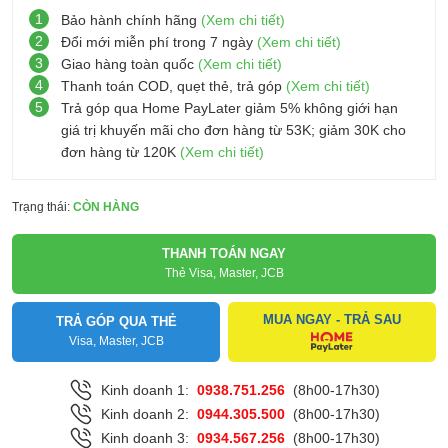
1
Bảo hành chính hãng
(Xem chi tiết)
2
Đổi mới miễn phí trong 7 ngày
(Xem chi tiết)
3
Giao hàng toàn quốc
(Xem chi tiết)
4
Thanh toán COD, quẹt thẻ, trả góp
(Xem chi tiết)
5
Trả góp qua Home PayLater giảm 5% không giới hạn
giá trị khuyến mãi cho đơn hàng từ 53K; giảm 30K cho
đơn hàng từ 120K
(Xem chi tiết)
Trạng thái:
CÒN HÀNG
THANH TOÁN NGAY
Thẻ Visa, Master, JCB
MUA NGAY - TRẢ SAU
TRẢ GÓP QUA THẺ
Visa, Master, JCB
Kinh doanh 1:
0938.751.256
(8h00-17h30)
Kinh doanh 2:
0944.305.500
(8h00-17h30)
Kinh doanh 3:
0934.567.256
(8h00-17h30)