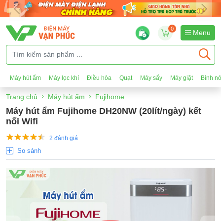
0
Menu
Máy hút ẩm
Máy lọc khí
Điều hòa
Quạt
Máy sấy
Máy giặt
Bình n
Trang chủ
Máy hút ẩm
Fujihome
Máy hút ẩm Fujihome DH20NW (20lít/ngày) kết
nối Wifi
2 đánh giá
So sánh