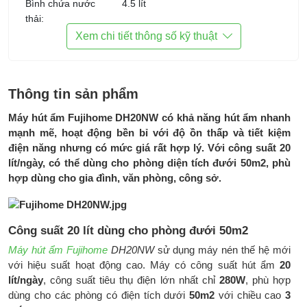
Bình chứa nước
4.5 lít
thải:
Xem chi tiết thông số kỹ thuật
Đường xả nước
Có
liên tục:
Cài đặt độ ẩm:
Từ 30% đến 80%
Thông tin sản phẩm
Bảng điều khiển:
Nút ấn, có màn hình hiển thị độ ẩm
Máy hút ẩm Fujihome DH20NW có khả năng hút ẩm nhanh
mạnh mẽ, hoạt động bền bỉ với độ ồn thấp và tiết kiệm
Tiện ích:
Chế độ hút ẩm tự động
điện năng nhưng có mức giá rất hợp lý. Với công suất 20
Chế độ sấy quần áo
lít/ngày, có thể dùng cho phòng diện tích đưới 50m2, phù
Chế độ ngủ tĩnh lặng
hợp dùng cho gia đình, văn phòng, công sở.
Bộ phát Ion diệt khuẩn
Kết nối Wifi điều khiển từ xa
Hẹn giờ từ 1-12 giờ
Tự ngắt khi đầy bình
Công suất 20 lít dùng cho phòng đưới 50m2
Đèn báo độ ẩm qua màu sắc
Máy hút ẩm Fujihome
DH20NW
sử dụng máy nén thế hệ mới
với hiệu suất hoạt động cao. Máy có công suất hút ẩm
20
Phụ kiện đi cùng:
HDSD, ống thoát nước thải
lít/ngày
, công suất tiêu thụ điện lớn nhất chỉ
280W
, phù hợp
Kích thước sản
305(rộng) x 235(sâu) x 495(cao)
dùng cho các phòng có điện tích dưới
50m2
với chiều cao
3