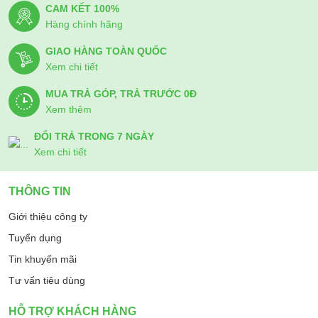
CAM KẾT 100%
kiệm điện hơn.
Hàng chính hãng
Thông tin về xuất xứ và bảo hành sản phẩm
GIAO HÀNG TOÀN QUỐC
Máy hút ẩm Fujihome DH20NW
sản xuất tại Trung Quốc bởi
Xem chi tiết
tập đoàn Fujihome Nhật Bản và được bảo hành chính hãng
2
năm
tận nơi sử dụng trên toàn quốc. Khi sử dụng sản phẩm
MUA TRẢ GÓP, TRẢ TRƯỚC 0Đ
của Fujihome quý khách hàng sẽ được hưởng dịch vụ sau bán
Xem thêm
hàng nhanh chóng, chuyên nghiệp. Được cam kết cung cấp
đầy đủ linh phụ kiện thay thế chính hãng trong suốt vòng đời
ĐỔI TRẢ TRONG 7 NGÀY
của sản phẩm.
Xem chi tiết
THÔNG TIN
Giới thiệu công ty
Tuyển dụng
Tin khuyến mãi
Tư vấn tiêu dùng
HỖ TRỢ KHÁCH HÀNG