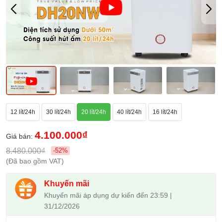
12 lít/24h
30 lít/24h
20 lít/24h
40 lít/24h
16 lít/24h
4.100.000₫
Giá bán:
8.480.000₫
-52%
(Đã bao gồm VAT)
Khuyến mãi
Khuyến mãi áp dụng dự kiến đến 23:59 |
31/12/2026