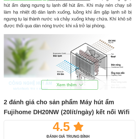
hút ẩm dạng ngưng tụ lạnh để hút ẩm. Khi máy nén chạy sẽ
làm hạ nhiệt độ dàn lạnh xuống, luồng khí ẩm gặp lạnh sẽ bị
ngưng tụ lại thành nước và chảy xuống khay chứa. Khí khô sẽ
được thổi qua dàn nóng trước khi xả trở lại phòng.
2 đánh giá cho sản phẩm Máy hút ẩm
Fujihome DH20NW (20lít/ngày) kết nối Wifi
Khí thổi ra sẽ là khí khô và hơi ấm. Bên trong máy còn có các
sensor
cảm biến nhiệt ẩm giúp máy chạy tự động kiểm soát
4.5
độ ẩm trong phòng luôn quanh mức cài đặt.
Máy hút ẩm
sẽ tự
nhắt khi độ ẩm xuống thấp và tự chạy trở lại khi độ ẩm phòng
ĐÁNH GIÁ TRUNG BÌNH