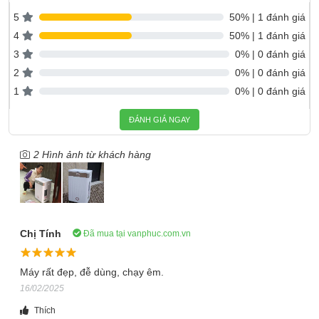
tăng cao.
5
50% | 1 đánh giá
Fujihome DH20NW chạy êm, tiết kiệm điện
4
50% | 1 đánh giá
Khi hoạt động, độ ồn của
máy hút ẩm
chỉ từ
38dB
đến
41dB
,
3
0% | 0 đánh giá
êm hơn nhiều so với một chiếc quạt điện thông thường. Với độ
2
0% | 0 đánh giá
ồn thấp, máy có thể sử dụng cho phòng ngủ, phòng đọc sách,
1
0% | 0 đánh giá
văn phòng làm việc, công sở.
ĐÁNH GIÁ NGAY
2 Hình ảnh từ khách hàng
Chị Tính
Đã mua tại vanphuc.com.vn
Máy rất đẹp, đễ dùng, chạy êm.
16/02/2025
Máy hút ẩm Fujihome DH20NW
có công suất hút ẩm
20
Thích
lít/ngày
nhưng công suất điện lớn nhất chỉ
280W
, khi hoạt