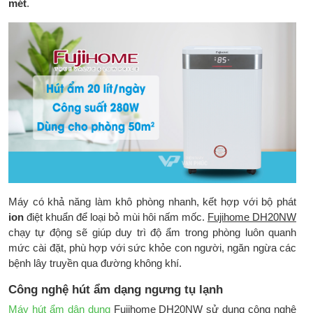
phẩm:
mm
mét
.
Kích thước đóng
345(rộng) x 275(sâu) x
thùng:
515(cao) mm
Trọng lượng sản
13.5 kg
phẩm:
Trọng lượng đóng
15.5 kg
thùng:
Hãng sản xuất:
Fujihome - Nhật Bản
Sản xuất tại:
Trung Quốc
Máy có khả năng làm khô phòng nhanh, kết hợp với bộ phát
Bảo hành chính
2 năm
ion
điệt khuẩn để loại bỏ mùi hôi nấm mốc.
Fujihome DH20NW
hãng:
chạy tự động sẽ giúp duy trì độ ẩm trong phòng luôn quanh
mức cài đặt, phù hợp với sức khỏe con người, ngăn ngừa các
bệnh lây truyền qua đường không khí.
Công nghệ hút ẩm dạng ngưng tụ lạnh
Máy hút ẩm dân dụng
Fujihome DH20NW
sử dụng công nghệ