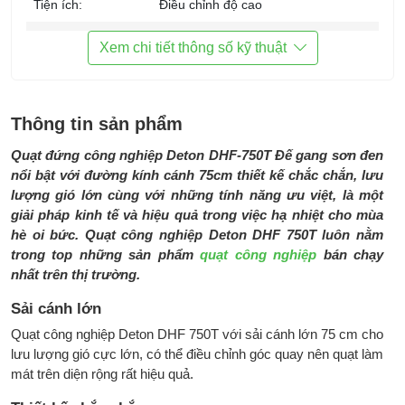
Tiện ích:
Điều chỉnh độ cao
Phụ kiện đi cùng:
HDSD,
Xem chi tiết thông số kỹ thuật
Kích thước:
Hãng không công bố
Trọng lượng:
Hãng không công bố
Thông tin sản phẩm
Thương hiệu:
Deton
Quạt đứng công nghiệp Deton DHF-750T Đế gang sơn đen
nổi bật với đường kính cánh 75cm thiết kế chắc chắn, lưu
Sản xuất tại:
Trung Quốc
lượng gió lớn cùng với những tính năng ưu việt, là một
Bảo hành:
3 năm cho motor
giải pháp kinh tế và hiệu quả trong việc hạ nhiệt cho mùa
hè oi bức. Quạt công nghiệp Deton DHF 750T luôn nằm
trong top những sản phẩm
quạt công nghiệp
bán chạy
nhất trên thị trường.
Sải cánh lớn
Quạt công nghiệp Deton DHF 750T với sải cánh lớn 75 cm cho
lưu lượng gió cực lớn, có thể điều chỉnh góc quay nên quạt làm
mát trên diện rộng rất hiệu quả.