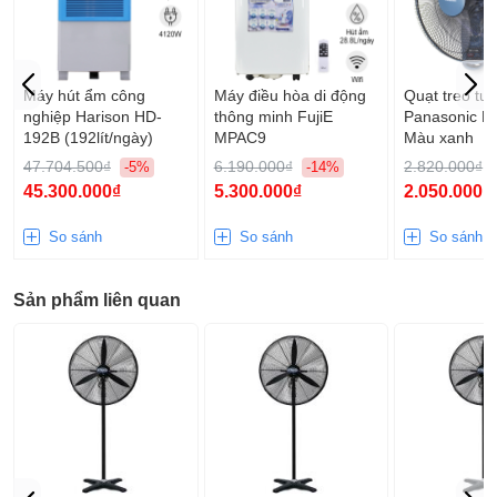
nghiệp Deton tại Việt Nam. Nếu có bất cứ thắc mắc trong quá
trình sử dụng hay lựa chọn các sản phẩm quạt công nghiệp,
xin quý khách vui lòng liên hệ với chúng tôi – Điện Máy Vạn
Phúc rất vui lòng được phục vụ!
Máy hút ẩm công
Máy điều hòa di động
Quạt treo tư
nghiệp Harison HD-
thông minh FujiE
Panasonic F
192B (192lít/ngày)
MPAC9
Màu xanh
47.704.500₫
6.190.000₫
2.820.000₫
-5%
-14%
45.300.000₫
5.300.000₫
2.050.000₫
So sánh
So sánh
So sánh
Sản phẩm liên quan