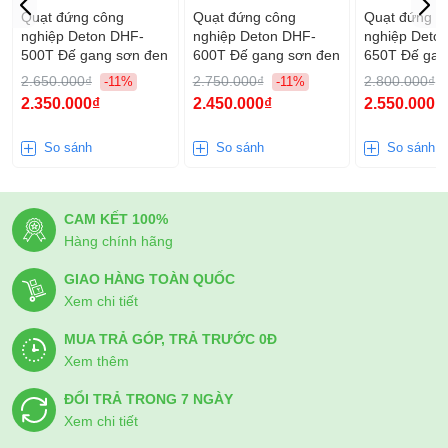
Quạt đứng công
Quạt đứng công
Quạt đứng c
nghiệp Deton DHF-
nghiệp Deton DHF-
nghiệp Deto
500T Đế gang sơn đen
600T Đế gang sơn đen
650T Đế gan
2.650.000₫
2.750.000₫
2.800.000₫
-11%
-11%
2.350.000₫
2.450.000₫
2.550.000₫
So sánh
So sánh
So sánh
CAM KẾT 100%
Hàng chính hãng
GIAO HÀNG TOÀN QUỐC
Xem chi tiết
MUA TRẢ GÓP, TRẢ TRƯỚC 0Đ
Xem thêm
ĐỔI TRẢ TRONG 7 NGÀY
Xem chi tiết