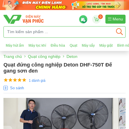
0
Menu
Máy hút ẩm
Máy lọc khí
Điều hòa
Quạt
Máy sấy
Máy giặt
Bình n
Trang chủ
Quạt công nghiệp
Deton
Quạt đứng công nghiệp Deton DHF-750T Đế
gang sơn đen
1 đánh giá
So sánh