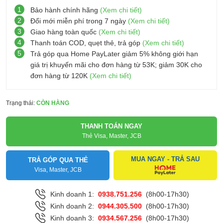
1
Bảo hành chính hãng
(Xem chi tiết)
2
Đổi mới miễn phí trong 7 ngày
(Xem chi tiết)
3
Giao hàng toàn quốc
(Xem chi tiết)
4
Thanh toán COD, quẹt thẻ, trả góp
(Xem chi tiết)
5
Trả góp qua Home PayLater giảm 5% không giới hạn
giá trị khuyến mãi cho đơn hàng từ 53K; giảm 30K cho
đơn hàng từ 120K
(Xem chi tiết)
Trạng thái:
CÒN HÀNG
THANH TOÁN NGAY
Thẻ Visa, Master, JCB
MUA NGAY - TRẢ SAU
TRẢ GÓP QUA THẺ
Visa, Master, JCB
Kinh doanh 1:
0938.751.256
(8h00-17h30)
Kinh doanh 2:
0944.305.500
(8h00-17h30)
Kinh doanh 3:
0934.567.256
(8h00-17h30)