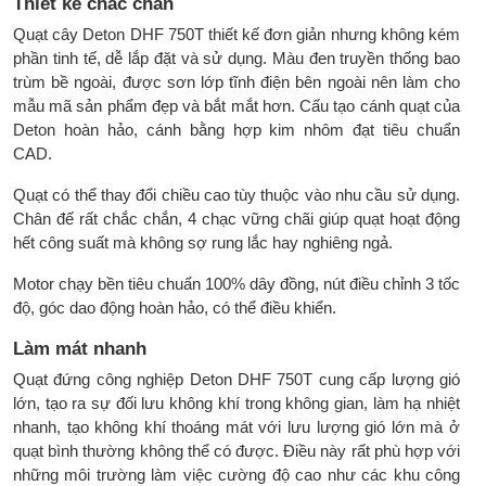
Thiết kế chắc chắn
Quạt cây Deton DHF 750T thiết kế đơn giản nhưng không kém
phần tinh tế, dễ lắp đặt và sử dụng. Màu đen truyền thống bao
trùm bề ngoài, được sơn lớp tĩnh điện bên ngoài nên làm cho
mẫu mã sản phẩm đẹp và bắt mắt hơn. Cấu tạo cánh quạt của
Deton hoàn hảo, cánh bằng hợp kim nhôm đạt tiêu chuẩn
CAD.
Quạt có thể thay đổi chiều cao tùy thuộc vào nhu cầu sử dụng.
Chân đế rất chắc chắn, 4 chạc vững chãi giúp quạt hoạt động
hết công suất mà không sợ rung lắc hay nghiêng ngả.
Motor chạy bền tiêu chuẩn 100% dây đồng, nút điều chỉnh 3 tốc
độ, góc dao động hoàn hảo, có thể điều khiển.
Làm mát nhanh
Quạt đứng công nghiệp Deton DHF 750T cung cấp lượng gió
lớn, tạo ra sự đối lưu không khí trong không gian, làm hạ nhiệt
nhanh, tạo không khí thoáng mát với lưu lượng gió lớn mà ở
quạt bình thường không thể có được. Điều này rất phù hợp với
những môi trường làm việc cường độ cao như các khu công