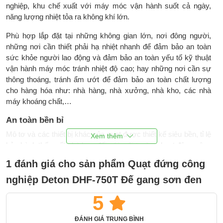
nghiệp, khu chế xuất với máy móc vận hành suốt cả ngày,
năng lượng nhiệt tỏa ra không khí lớn.
Phù hợp lắp đặt tại những không gian lớn, nơi đông người,
những nơi cần thiết phải hạ nhiệt nhanh để đảm bảo an toàn
sức khỏe người lao động và đảm bảo an toàn yếu tố kỹ thuật
vận hành máy móc tránh nhiệt độ cao; hay những nơi cần sự
thông thoáng, tránh ẩm ướt để đảm bảo an toàn chất lượng
cho hàng hóa như: nhà hàng, nhà xưởng, nhà kho, các nhà
máy khoáng chất,…
An toàn bền bỉ
Mô tơ và các thiết bị khác của quạt được thiết kế siêu bền, tỉ lệ
bảo hành thấp, rất phù hợp đối với môi trường hoạt động công
nghiệp khắc nghiệt.
1 đánh giá cho sản phẩm Quạt đứng công
Quạt công nghiệp Deton
còn được trang bị rơ le nhiệt sẽ tự
nghiệp Deton DHF-750T Đế gang sơn đen
ngắt khi quạt có sự cố, đảm bảo độ bền cho động cơ. Quạt có
5
cấu tạo chắc chắn, chạy êm, độ ồn thấp, có thể đảo hướng gió
giúp làm mát hiệu quả ở không gian rộng hơn. Lồng quạt dễ
dàng tháo ra để vệ sinh khi bị bám bẩn.
ĐÁNH GIÁ TRUNG BÌNH