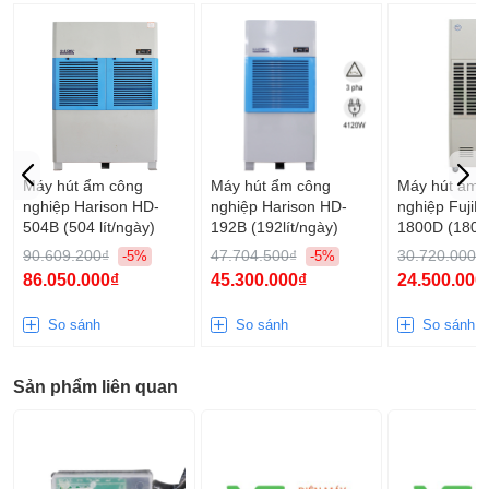
Máy hút ẩm công
Máy hút ẩm công
Máy hút ẩm 
nghiệp Harison HD-
nghiệp Harison HD-
nghiệp FujiE
504B (504 lít/ngày)
192B (192lít/ngày)
1800D (180 l
90.609.200₫
47.704.500₫
30.720.000₫
-5%
-5%
86.050.000₫
45.300.000₫
24.500.000
So sánh
So sánh
So sánh
Sản phẩm liên quan