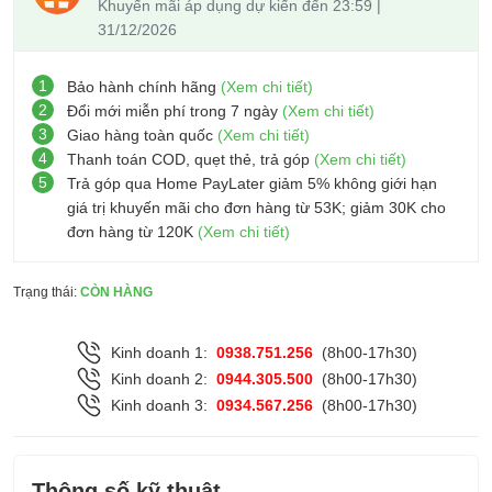
Khuyến mãi áp dụng dự kiến đến 23:59 |
31/12/2026
1
Bảo hành chính hãng
(Xem chi tiết)
2
Đổi mới miễn phí trong 7 ngày
(Xem chi tiết)
3
Giao hàng toàn quốc
(Xem chi tiết)
4
Thanh toán COD, quẹt thẻ, trả góp
(Xem chi tiết)
5
Trả góp qua Home PayLater giảm 5% không giới hạn
giá trị khuyến mãi cho đơn hàng từ 53K; giảm 30K cho
đơn hàng từ 120K
(Xem chi tiết)
Trạng thái:
CÒN HÀNG
Kinh doanh 1:
0938.751.256
(8h00-17h30)
Kinh doanh 2:
0944.305.500
(8h00-17h30)
Kinh doanh 3:
0934.567.256
(8h00-17h30)
Thông số kỹ thuật