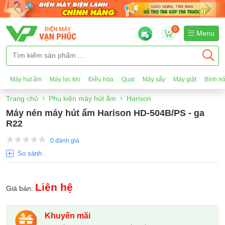
0
Menu
Máy hút ẩm
Máy lọc khí
Điều hòa
Quạt
Máy sấy
Máy giặt
Bình n
Trang chủ
Phụ kiện máy hút ẩm
Harison
Máy nén máy hút ẩm Harison HD-504B/PS - ga
R22
0 đánh giá
So sánh
Liên hệ
Giá bán:
Khuyến mãi