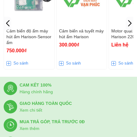
Cảm biến độ ẩm máy
Cảm biến xả tuyết máy
Motor quạt 
hút ẩm Harison-Sensor
hút ẩm Harison
Harison 220
ẩm
300.000₫
Liên hệ
750.000₫
So sánh
So sánh
So sánh
CAM KẾT 100%
Hàng chính hãng
GIAO HÀNG TOÀN QUỐC
Xem chi tiết
MUA TRẢ GÓP, TRẢ TRƯỚC 0Đ
Xem thêm