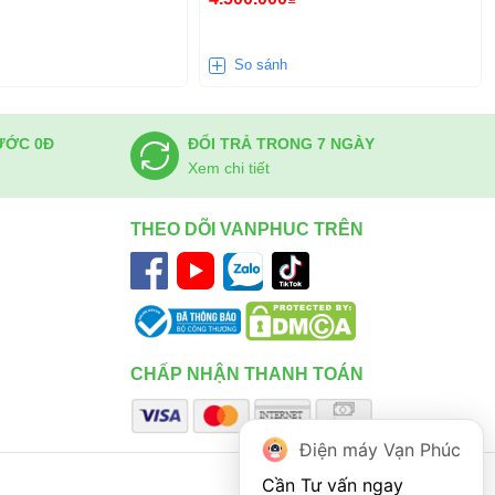
So sánh
ƯỚC 0Đ
ĐỔI TRẢ TRONG 7 NGÀY
Xem chi tiết
THEO DÕI VANPHUC TRÊN
CHẤP NHẬN THANH TOÁN
Điện máy Vạn Phúc