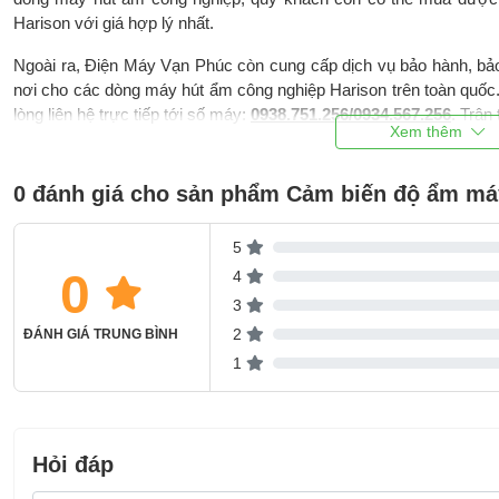
Harison với giá hợp lý nhất.
Ngoài ra, Điện Máy Vạn Phúc còn cung cấp dịch vụ bảo hành, bảo t
nơi cho các dòng máy hút ẩm công nghiệp Harison trên toàn quốc. 
lòng liên hệ trực tiếp tới số máy:
0938.751.256/0934.567.256
. Trân
0 đánh giá cho sản phẩm Cảm biến độ ẩm má
5
0
4
3
2
ĐÁNH GIÁ TRUNG BÌNH
1
Hỏi đáp