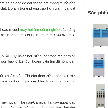
Thương hiệ
 ẩm sẽ có chế độ cài đặt độ ẩm mong muốn cần
 đặt. Độ ẩm trong phòng cao hơn giá trị cài đặt
Sản xuất tại
Sản phẩ
Bảo hành c
t các model
máy hút ẩm công nghiệp
của hãng
45BE, Harison HD-60B, Harison HD100BM, HD-
 bị lỗi. Tuy nhiên nếu sử dụng trong môi trường
rison bảo lỗi E2 tức là cảm biến ẩm đã hỏng cần
út khí ẩm vào. Chỉ cần tháo cửa chắn ở trước
iến ẩm rất đơn giản quý khách hoàn toàn có thể
 máy hút ẩm Harison-Canada. Tại đây ngoài các
inh kiện thay thế chính hãng cho máy hút ẩm