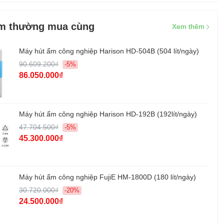
u:
Harison- Canada
:
Thái Lan
m thường mua cùng
Xem thêm
hính hãng:
03 Tháng
Máy hút ẩm công nghiệp Harison HD-504B (504 lít/ngày)
90.609.200₫
-5%
86.050.000₫
Máy hút ẩm công nghiệp Harison HD-192B (192lít/ngày)
47.704.500₫
-5%
45.300.000₫
Máy hút ẩm công nghiệp FujiE HM-1800D (180 lít/ngày)
30.720.000₫
-20%
24.500.000₫