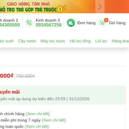
h doanh 2
Kinh doanh 3
0
Đơn hàng
Giỏ hàng
44305500
0934567256
èn sưởi
Cây nước
Máy lọc nước
Hệ lọc tổng
Lõi lọc
Hàng tha
.000₫
750.000₫
uyến mãi
yến mãi áp dụng dự kiến đến 23:59 | 31/12/2026
nh chính hãng
(Xem chi tiết)
 miễn phí trong 7 ngày
(Xem chi tiết)
ng toàn quốc
(Xem chi tiết)