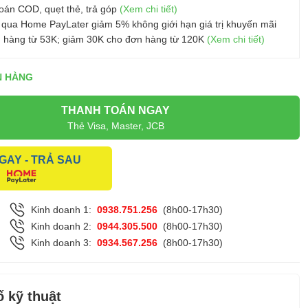
oán COD, quẹt thẻ, trả góp
(Xem chi tiết)
 qua Home PayLater giảm 5% không giới hạn giá trị khuyến mãi
 hàng từ 53K; giảm 30K cho đơn hàng từ 120K
(Xem chi tiết)
N HÀNG
THANH TOÁN NGAY
Thẻ Visa, Master, JCB
GAY - TRẢ SAU
Kinh doanh 1:
0938.751.256
(8h00-17h30)
Kinh doanh 2:
0944.305.500
(8h00-17h30)
Kinh doanh 3:
0934.567.256
(8h00-17h30)
 kỹ thuật