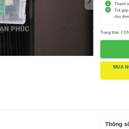
4
Thanh t
5
Trả góp
cho đơn
Trạng thái:
CÒ
MUA N
Thông số