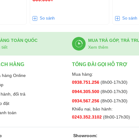
So sánh
So sánh
HÀNG TOÀN QUỐC
MUA TRẢ GÓP, TRẢ TR
tiết
Xem thêm
ÁCH HÀNG
TỔNG ĐÀI GỌI HỖ TRỢ
Mua hàng:
 hàng Online
0938.751.256
(8h00-17h30)
óp
0944.305.500
(8h00-17h30)
hành, đổi trả
0934.567.256
(8h00-17h30)
p đặt
Khiếu nại, bảo hành:
anh toán
0243.352.3102
(8h00-17h30)
c
Showroom: