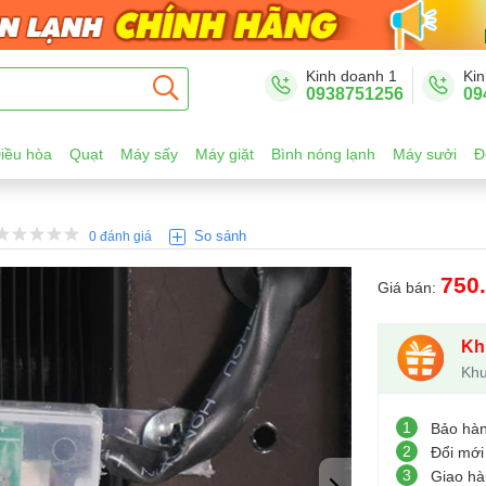
Kinh doanh 1
Kin
0938751256
09
iều hòa
Quạt
Máy sấy
Máy giặt
Bình nóng lạnh
Máy sưởi
Đ
So sánh
0 đánh giá
750
Giá bán:
Kh
Khu
1
Bảo hà
2
Đổi mới
3
Giao hà