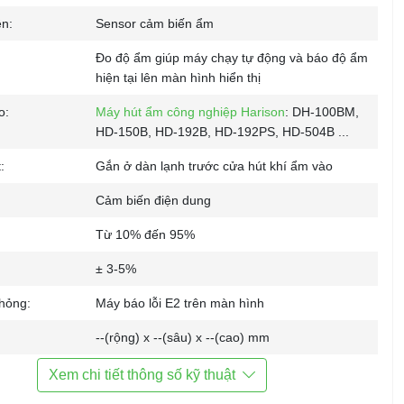
ện:
Sensor cảm biến ẩm
Đo độ ẩm giúp máy chạy tự động và báo độ ẩm
hiện tại lên màn hình hiển thị
o:
Máy hút ẩm công nghiệp Harison
: DH-100BM,
HD-150B, HD-192B, HD-192PS, HD-504B ...
:
Gắn ở dàn lạnh trước cửa hút khí ẩm vào
Cảm biến điện dung
Từ 10% đến 95%
± 3-5%
hỏng:
Máy báo lỗi E2 trên màn hình
--(rộng) x --(sâu) x --(cao) mm
g:
--- g
Xem chi tiết thông số kỹ thuật