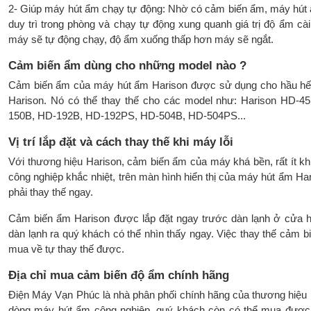
2- Giúp máy hút ẩm chạy tự động: Nhờ có cảm biến ẩm, máy hút
duy trì trong phòng và chạy tự động xung quanh giá trị độ ẩm cài
máy sẽ tự động chạy, độ ẩm xuống thấp hơn máy sẽ ngắt.
Cảm biến ẩm dùng cho những model nào ?
Cảm biến ẩm của máy hút ẩm Harison được sử dụng cho hầu hế
Harison. Nó có thể thay thế cho các model như: Harison HD-
150B, HD-192B, HD-192PS, HD-504B, HD-504PS...
Vị trí lắp đặt và cách thay thế khi máy lỗi
Với thương hiệu Harison, cảm biến ẩm của máy khá bền, rất ít khi
công nghiệp khắc nhiệt, trên màn hình hiển thị của máy hút ẩm Ha
phải thay thế ngay.
Cảm biến ẩm Harison được lắp đặt ngay trước dàn lạnh ở cửa h
dàn lạnh ra quý khách có thể nhìn thấy ngay. Việc thay thế cảm b
mua về tự thay thế được.
Địa chỉ mua cảm biến độ ẩm chính hãng
Điện Máy Vạn Phúc là nhà phân phối chính hãng của thương hiệu
dòng máy hút ẩm công nghiệp, quý khách còn có thể mua được l