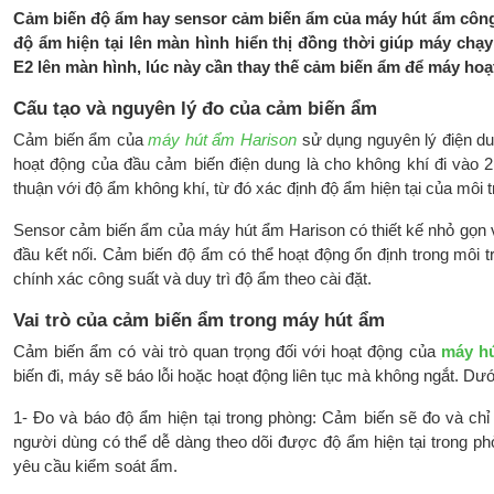
Cảm biến độ ẩm hay sensor cảm biến ẩm của máy hút ẩm công
độ ẩm hiện tại lên màn hình hiển thị đồng thời giúp máy chạy
E2 lên màn hình, lúc này cần thay thế cảm biến ẩm để máy hoạt
Cấu tạo và nguyên lý đo của cảm biến ẩm
Cảm biến ẩm của
máy hút ẩm Harison
sử dụng nguyên lý điện du
hoạt động của đầu cảm biến điện dung là cho không khí đi vào 2 
thuận với độ ẩm không khí, từ đó xác định độ ẩm hiện tại của môi
Sensor cảm biến ẩm của máy hút ẩm Harison có thiết kế nhỏ gọn vớ
đầu kết nối. Cảm biến độ ẩm có thể hoạt động ổn định trong môi
chính xác công suất và duy trì độ ẩm theo cài đặt.
Vai trò của cảm biến ẩm trong máy hút ẩm
Cảm biến ẩm có vài trò quan trọng đối với hoạt động của
máy hú
biến đi, máy sẽ báo lỗi hoặc hoạt động liên tục mà không ngắt. D
1- Đo và báo độ ẩm hiện tại trong phòng: Cảm biến sẽ đo và chỉ b
người dùng có thể dễ dàng theo dõi được độ ẩm hiện tại trong p
yêu cầu kiểm soát ẩm.