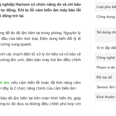
 nghiệp Harison có chức năng đo và chỉ báo
Loại phụ ki
 tự động. Khi bị lỗi cảm biến ẩm máy báo lỗi
 động trở lại.
Công dụng:
Sử dụng ch
ng để đo độ ẩm hiên tại trong phòng. Nguyên lý
đầu của tấm kim loại, Điện dung biến đổi tỷ lệ
 trường xung quanh.
Vị trí lắp đặt
i các mạch điện tử xử lý tín hiệu và vỏ bảo vệ
Công nghệ:
 trường ẩm ướt, đảm bảo máy hút ẩm điều chỉnh
Phạm vi đo:
Độ sai số:
t ẩm,
nếu cảm biến lỗi hoặc tắt tính năng cảm
Sensor ẩm 
ưới đây là 2 chức năng chính của cảm biến ẩm:
Kích thước:
áo độ ẩm hiện tại trên màn hình hiển thị, giúp
hòng từ đó đưa ra những điều chỉnh phù hợp với
Trọng lượn