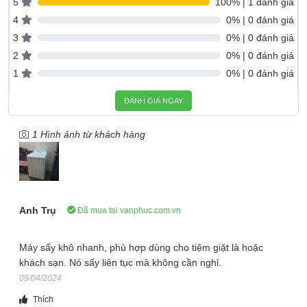
5
100% | 1 đánh giá
4
0% | 0 đánh giá
3
0% | 0 đánh giá
2
0% | 0 đánh giá
1
0% | 0 đánh giá
ĐÁNH GIÁ NGAY
1 Hình ảnh từ khách hàng
Cơ chế sấy thông hơi nên cần lắp đặt ống thông hơi, do đó nên
lắp máy ở nơi thông thoáng, gần cửa sổ hoặc trên sân phơi,
Anh Trụ
Đã mua tại vanphuc.com.vn
sân thượng.
Công suất tiêu thụ điện năng 5280W nhanh chóng làm khô các
Máy sấy khô nhanh, phù hợp dùng cho tiệm giặt là hoặc
loại quần áo, vải vóc chăn màn.
khách sạn. Nó sấy liên tục mà không cần nghỉ.
09/04/2024
Khối lượng sấy lớn
Thích
Máy sấy quần áo SME47N5XNBCT2 với khối lượng sấy 20 kg