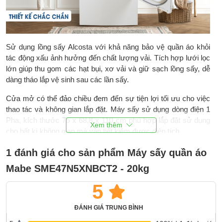
Sử dụng lồng sấy Alcosta với khả năng bảo vệ quần áo khỏi
tác động xấu ảnh hưởng đến chất lượng vải. Tích hợp lưới lọc
lớn giúp thu gom các hạt bụi, xơ vải và giữ sạch lồng sấy, dễ
dàng tháo lắp vệ sinh sau các lần sấy.
Cửa mở có thể đảo chiều đem đến sự tiện lợi tối ưu cho việc
thao tác và không gian lắp đặt. Máy sấy sử dụng dòng điện 1
Pha, kích thước 75 x 68.8 x 110 cm phù hợp lắp đặt sử dụng
cho bất kì không gian mà vẫn tiết kiệm được diện tích.
Công nghệ sấy thông hơi
1 đánh giá cho sản phẩm Máy sấy quần áo
Máy sấy công nghiệp Mabe 20 kg SME47N5XNBCT2 sử dụng
Mabe SME47N5XNBCT2 - 20kg
công nghệ sấy thông hơi dựa trên nguyên lý tuần hoàn tự nhiên
5
của luồng không khí nóng và ẩm bên trong lồng sấy. Khí nóng
sẽ tuần hoàn khép kín và thoát ra ngoài qua hệ thống ống thông
gió để loại bỏ độ ẩm từ quần áo một cách nhẹ nhàng và tiết
ĐÁNH GIÁ TRUNG BÌNH
kiệm điện năng.