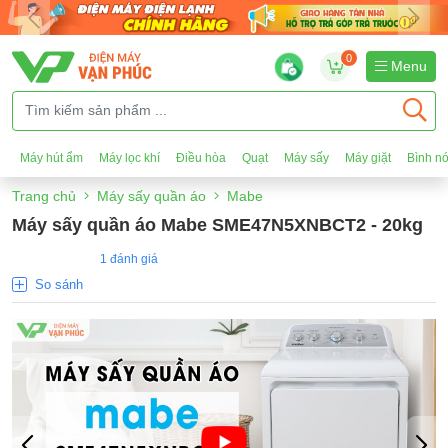
0
Menu
Máy hút ẩm
Máy lọc khí
Điều hòa
Quạt
Máy sấy
Máy giặt
Bình n
Trang chủ
Máy sấy quần áo
Mabe
Máy sấy quần áo Mabe SME47N5XNBCT2 - 20kg
1 đánh giá
So sánh