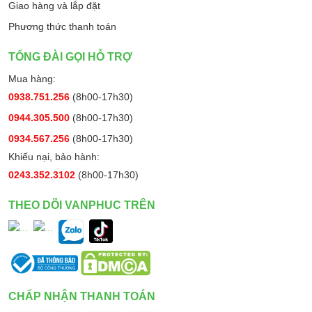
Giao hàng và lắp đặt
- Times (Hẹn giờ sấy): tối đa 80 phút máy sẽ thực hiện quá
trình đếm ngược
Phương thức thanh toán
+ Damp Dry (Sấy ẩm ướt): từ 80 phút về 30 phút
TỔNG ĐÀI GỌI HỖ TRỢ
+ Dewwrinkle (Chống nhăn): từ 20 về 10 phút
Mua hàng:
0938.751.256
(8h00-17h30)
+ Quick fluff (Sấy nhanh bằng gió): 10 phút cuối
0944.305.500
(8h00-17h30)
Signal
: Độ ồn
0934.567.256
(8h00-17h30)
Khiếu nại, bảo hành:
- Deactivate: Không chọn
0243.352.3102
(8h00-17h30)
- Medium: Trung bình
THEO DÕI VANPHUC TRÊN
- Loud: Tối đa
Địa chỉ mua máy sấy Mabe chính hãng, uy tín tại Hà
Nội
CHẤP NHẬN THANH TOÁN
Điện Máy Vạn Phúc phân phối chính hãng dòng máy sấy Mabe