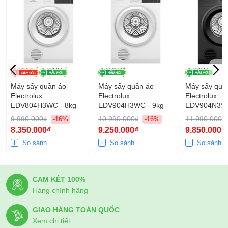
Máy sấy quần áo
Máy sấy quần áo
Máy sấy quầ
Electrolux
Electrolux
Electrolux
EDV804H3WC - 8kg
EDV904H3WC - 9kg
EDV904N3SC
9.990.000₫
10.990.000₫
11.990.000₫
-16%
-16%
8.350.000₫
9.250.000₫
9.850.000₫
Extended Tumble
: Tăng giảm chu trình sấy
So sánh
So sánh
So sánh
- Deactivate: không kích hoạt
- On: kích hoạt
CAM KẾT 100%
Temparature
để chọn nhiệt độ sấy. Có 3 mức nhiệt độ
Hàng chính hãng
sấy để phù hợp với nhu cầu sấy đa dạng khác nhau:
GIAO HÀNG TOÀN QUỐC
- Regular (Sấy nhiệt độ cao): Nên sử dụng cho đồ Cotons,
Xem chi tiết