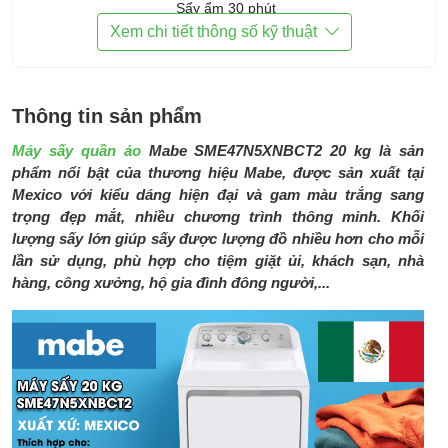
Sấy ẩm 30 phút
Xem chi tiết thông số kỹ thuật
Phụ kiện đi cùng:
HDSD
Kích thước:
Cao 1100 mm - Ngang 688 mm -
Sâu 750 mm
Thông tin sản phẩm
Trọng lượng:
50.6kg
Máy sấy quần áo
Mabe SME47N5XNBCT2 20 kg là sản
phẩm nổi bật của thương hiệu Mabe, được sản xuất tại
Thương hiệu:
Mabe - Mexico
Mexico với kiểu dáng hiện đại và gam màu trắng sang
trọng đẹp mắt, nhiều chương trình thông minh. Khối
Sản xuất tại:
Mexico
lượng sấy lớn giúp sấy được lượng đồ nhiều hơn cho mỗi
Bảo hành:
24 tháng cho gia đình, 6 tháng cho
lần sử dụng, phù hợp cho tiệm giặt ủi, khách sạn, nhà
kinh doanh
hàng, công xưởng, hộ gia đình đông người,...