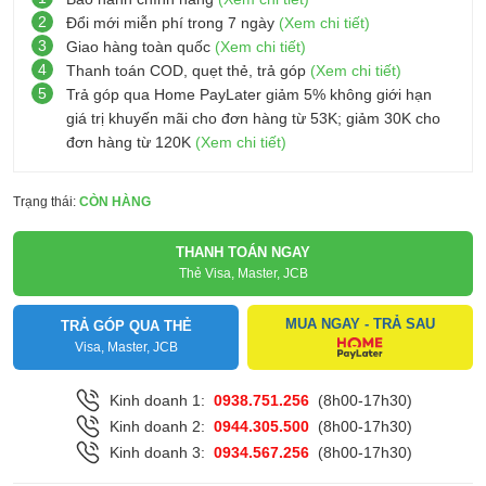
2
Đổi mới miễn phí trong 7 ngày
(Xem chi tiết)
3
Giao hàng toàn quốc
(Xem chi tiết)
4
Thanh toán COD, quẹt thẻ, trả góp
(Xem chi tiết)
5
Trả góp qua Home PayLater giảm 5% không giới hạn
giá trị khuyến mãi cho đơn hàng từ 53K; giảm 30K cho
đơn hàng từ 120K
(Xem chi tiết)
Trạng thái:
CÒN HÀNG
THANH TOÁN NGAY
Thẻ Visa, Master, JCB
MUA NGAY - TRẢ SAU
TRẢ GÓP QUA THẺ
Visa, Master, JCB
Kinh doanh 1:
0938.751.256
(8h00-17h30)
Kinh doanh 2:
0944.305.500
(8h00-17h30)
Kinh doanh 3:
0934.567.256
(8h00-17h30)