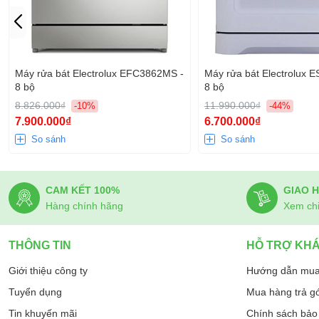
Máy rửa bát Electrolux EFC3862MS -
Máy rửa bát Electrolux 
8 bộ
8 bộ
8.826.000₫
11.990.000₫
-10%
-44%
7.900.000₫
6.700.000₫
So sánh
So sánh
CAM KẾT 100%
GIAO 
Hàng chính hãng
Xem chi 
THÔNG TIN
HỖ TRỢ KH
Giới thiệu công ty
Hướng dẫn mua
Tuyển dụng
Mua hàng trả g
Tin khuyến mãi
Chính sách bảo 