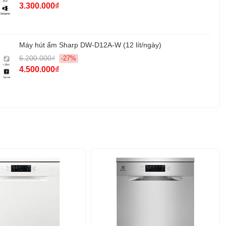
3.300.000₫
605R x 605S x 780-810C mm)
g sản phẩm:
--
Máy hút ẩm Sharp DW-D12A-W (12 lít/ngày)
u:
Eurosun
6.200.000₫
-27%
:
Thái Lan
4.500.000₫
Chính hãng 3 năm