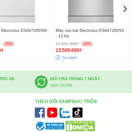
t Electrolux ESA47200SW
Máy rửa bát Electrolux ESA47200SX
- 13 bộ
₫
17.662.909₫
-20%
-24%
0₫
13.500.000₫
So sánh
ƯỚC 0Đ
ĐỔI TRẢ TRONG 7 NGÀY
Xem chi tiết
THEO DÕI VANPHUC TRÊN