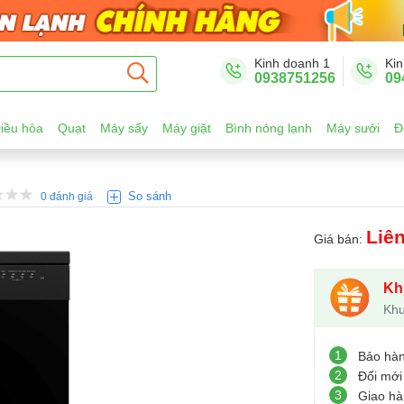
Kinh doanh 1
Kin
0938751256
09
iều hòa
Quạt
Máy sấy
Máy giặt
Bình nóng lạnh
Máy sưởi
Đ
So sánh
0 đánh giá
Liê
Giá bán:
Kh
Khu
1
Bảo hà
2
Đổi mới
3
Giao hà