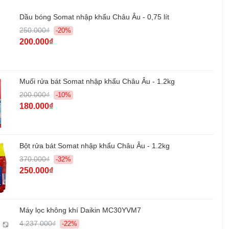
rút ngắn 50% thời gian rửa
Dầu bóng Somat nhập khẩu Châu Âu - 0,75 lít
Chức năng rửa yên tĩnh Eco Silence
250.000₫
-20%
Chức năng phát hiện độ đục nước Turbidity
200.000₫
Sensor Smart Wash
Hẹn giờ rửa Display timer 1-24 giờ
Khóa trẻ em Child lock
Chức năng tăng cường: Vệ sinh tăng cường -
Muối rửa bát Somat nhập khẩu Châu Âu - 1.2kg
Extra Hygiene, Rửa nhanh - Extra fast, Tiêt kiệm
200.000₫
-10%
điện - Energy save
180.000₫
n toàn:
Bảo vệ chống rò rỉ nước trong máy Overflow
and leakage protection
Bột rửa bát Somat nhập khẩu Châu Âu - 1.2kg
ớc:
--
370.000₫
-32%
iện:
-- W (220-230V /~ 50Hz)
250.000₫
≤45 dB
 kèm:
--
Máy lọc không khí Daikin MC30YVM7
4.237.000₫
-22%
 sản phẩm:
598R x 598S x 775-805C mm (khoét âm tủ