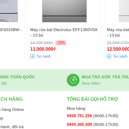
ESF6010BW -
Máy rửa bát Electrolux EFF1360VSA
Máy rửa bá
- 13 bộ
- 13 bộ
14.226.545₫
15.699.273
-23%
11.000.000₫
12.500.00
So sánh
So sánh
HÀNG TOÀN QUỐC
MUA TRẢ GÓP, TRẢ TR
tiết
Xem thêm
ÁCH HÀNG
TỔNG ĐÀI GỌI HỖ TRỢ
Mua hàng:
 hàng Online
0938.751.256
(8h00-17h30)
óp
0944.305.500
(8h00-17h30)
hành, đổi trả