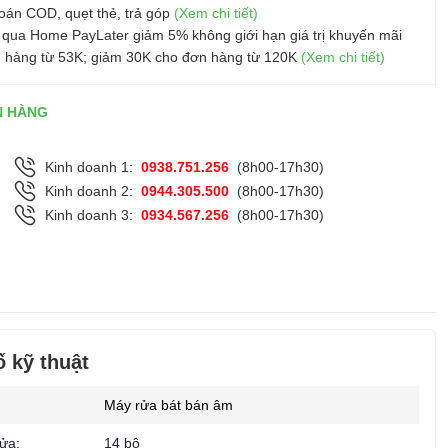
oán COD, quẹt thẻ, trả góp
(Xem chi tiết)
 qua Home PayLater giảm 5% không giới hạn giá trị khuyến mãi
 hàng từ 53K; giảm 30K cho đơn hàng từ 120K
(Xem chi tiết)
N HÀNG
Kinh doanh 1:
0938.751.256
(8h00-17h30)
Kinh doanh 2:
0944.305.500
(8h00-17h30)
Kinh doanh 3:
0934.567.256
(8h00-17h30)
 kỹ thuật
Máy rửa bát bán âm
ửa:
14 bộ