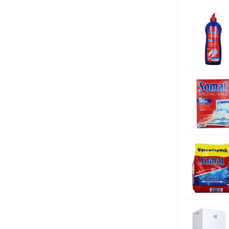
Tính năng a
Tiêu thụ nư
Công suất đ
Độ ồn:
Phụ kiện đi
Kích thước