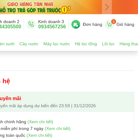
h doanh 2
Kinh doanh 3
0
Đơn hàng
Giỏ hàng
44305500
0934567256
èn sưởi
Cây nước
Máy lọc nước
Hệ lọc tổng
Lõi lọc
Hàng tha
n hệ
uyến mãi
yến mãi áp dụng dự kiến đến 23:59 | 31/12/2026
nh chính hãng
(Xem chi tiết)
 miễn phí trong 7 ngày
(Xem chi tiết)
ng toàn quốc
(Xem chi tiết)