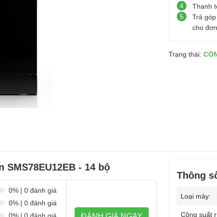
4
Thanh t
5
Trả góp
cho đơn
Trạng thái:
CÒ
n SMS78EU12EB - 14 bộ
Thông số
0% | 0 đánh giá
Loại máy:
0% | 0 đánh giá
Công suất r
0% | 0 đánh giá
ĐÁNH GIÁ NGAY