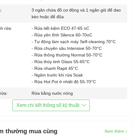
:
3 ngăn chứa đồ cơ động và 1 ngăn giỏ để dao
kéo hoặc để đũa
h rửa:
- Rửa tiết kiệm ECO 47-65 oC
- Rửa yên tĩnh Silence 60-70oC
- Tự động làm sạch máy Self-cleaning 70°C
- Rửa chuyên sâu Intensive 50-70°C
- Rửa thông thường Normal 50-70°C
- Rửa thủy tinh Glass 55-65°C
- Rửa nhanh Rapit 45°C
- Ngâm trước khi rửa Soak
- Rửa Hot Pot ở nhiệt độ 55-70°C
rửa:
Rửa bằng nước nóng
sấy:
Công nghệ sấy khí tươi Turbo drying giữ khô và
Xem chi tiết thông số kỹ thuật
nóng trong 72 giờ
hiển:
Cảm ứng, Màn hình hiển thị
m thường mua cùng
Xem thêm
Chức năng rút ngắn thời gian rửa Turbo Speed+