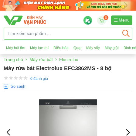
0
Menu
Máy hút ẩm
Máy lọc khí
Điều hòa
Quạt
Máy sấy
Máy giặt
Bình n
Trang chủ
Máy rửa bát
Electrolux
Máy rửa bát Electrolux EFC3862MS - 8 bộ
0 đánh giá
So sánh