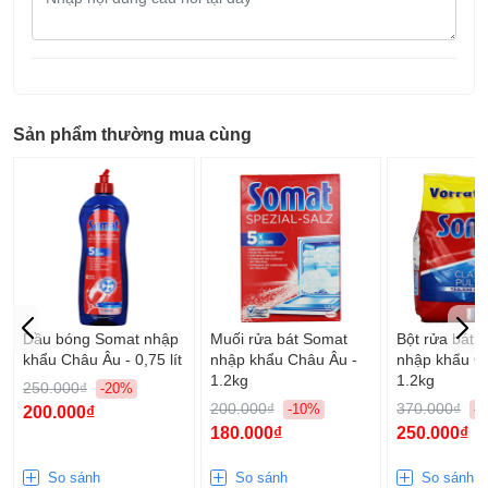
dung
Trọng lượng:
24.5 kg
câu
hỏi
Thương hiệu:
Electrolux - Thụy Điển
Sản xuất tại:
Trung Quốc
Sản phẩm thường mua cùng
Bảo hành chính
2 năm
hãng:
Dầu bóng Somat nhập
Muối rửa bát Somat
Bột rửa bát 
khẩu Châu Âu - 0,75 lít
nhập khẩu Châu Âu -
nhập khẩu C
1.2kg
1.2kg
250.000₫
-20%
200.000₫
370.000₫
-10%
-
200.000₫
180.000₫
250.000₫
So sánh
So sánh
So sánh