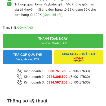
5
Trả góp qua Home PayLater giảm 5% không giới hạn
giá trị khuyến mãi cho đơn hàng từ 53K; giảm 30K cho
đơn hàng từ 120K
(Xem chi tiết)
Trạng thái:
CÒN HÀNG
THANH TOÁN NGAY
Thẻ Visa, Master, JCB
MUA NGAY - TRẢ SAU
TRẢ GÓP QUA THẺ
Visa, Master, JCB
Kinh doanh 1:
0938.751.256
(8h00-17h30)
Kinh doanh 2:
0944.305.500
(8h00-17h30)
Kinh doanh 3:
0934.567.256
(8h00-17h30)
Thông số kỹ thuật