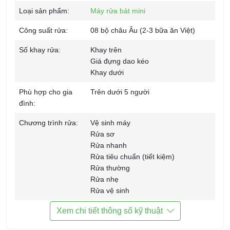
Loại sản phẩm:
Máy rửa bát mini
Công suất rửa:
08 bộ châu Âu (2-3 bữa ăn Việt)
Số khay rửa:
Khay trên
Giá đựng dao kéo
Khay dưới
Phù hợp cho gia
Trên dưới 5 người
đình:
Chương trình rửa:
Vệ sinh máy
Rửa sơ
Rửa nhanh
Rửa tiêu chuẩn (tiết kiệm)
Rửa thường
Rửa nhẹ
Rửa vệ sinh
Công nghệ rửa:
Rửa bằng nước nóng
Xem chi tiết thông số kỹ thuật
Công nghệ sấy:
AirDry (nhiệt sẵn làm bốc hơi nước +