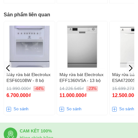
Sản phẩm liên quan
Máy rửa bát Electrolux
Máy rửa bát Electrolux
Máy rửa bát 
ESF6010BW - 8 bộ
EFF1360VSA - 13 bộ
ESA47200SW 
11.990.000₫
14.226.545₫
15.699.273₫
-44%
-23%
6.700.000₫
11.000.000₫
12.500.000
So sánh
So sánh
So sánh
CAM KẾT 100%
Hàng chính hãng