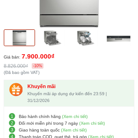
7.900.000₫
Giá bán:
8.826.000₫
-10%
(Đã bao gồm VAT)
Khuyến mãi
Khuyến mãi áp dụng dự kiến đến 23:59 |
31/12/2026
1
Bảo hành chính hãng
(Xem chi tiết)
2
Đổi mới miễn phí trong 7 ngày
(Xem chi tiết)
3
Giao hàng toàn quốc
(Xem chi tiết)
4
Thanh toán COD, quẹt thẻ, trả góp
(Xem chi tiết)