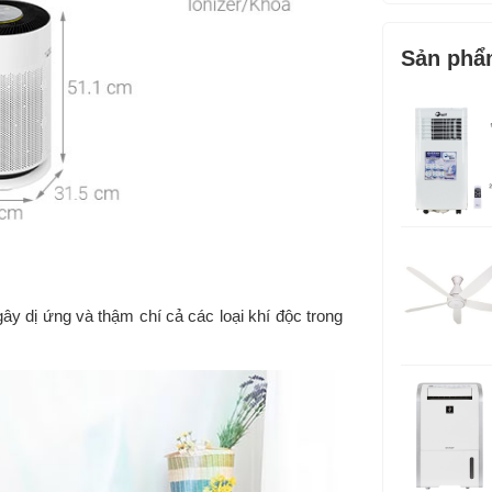
Cảm biến:
Sản phẩ
Tiện ích:
Kích thước:
gây dị ứng và thậm chí cả các loại khí độc trong
Trọng lượn
Thương hiệ
Sản xuất tại
Bảo hành: