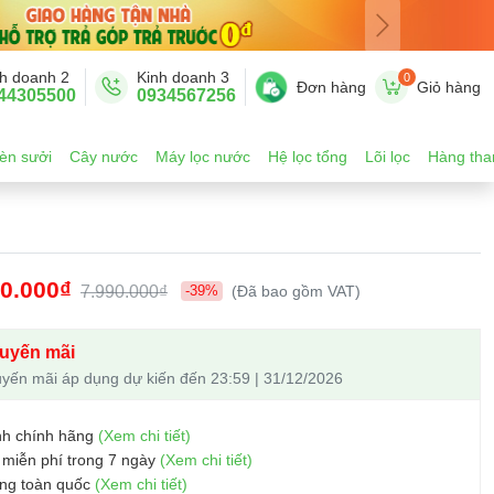
h doanh 2
Kinh doanh 3
0
Đơn hàng
Giỏ hàng
44305500
0934567256
èn sưởi
Cây nước
Máy lọc nước
Hệ lọc tổng
Lõi lọc
Hàng tha
00.000₫
7.990.000₫
-39%
(Đã bao gồm VAT)
uyến mãi
yến mãi áp dụng dự kiến đến 23:59 | 31/12/2026
nh chính hãng
(Xem chi tiết)
 miễn phí trong 7 ngày
(Xem chi tiết)
ng toàn quốc
(Xem chi tiết)