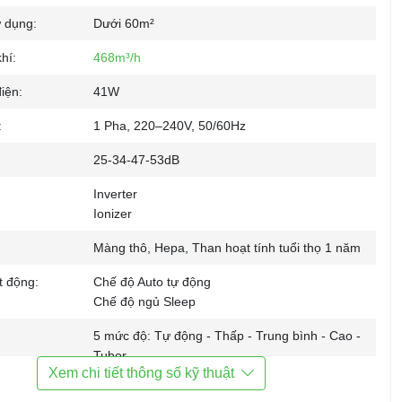
ử dụng:
Dưới 60m²
hí:
468m³/h
iện:
41W
:
1 Pha, 220–240V, 50/60Hz
25-34-47-53dB
Inverter
Ionizer
Màng thô, Hepa, Than hoạt tính tuổi thọ 1 năm
t động:
Chế độ Auto tự động
Chế độ ngủ Sleep
5 mức độ: Tự động - Thấp - Trung bình - Cao -
Tubor
Xem chi tiết thông số kỹ thuật
hiển:
Cảm ứng