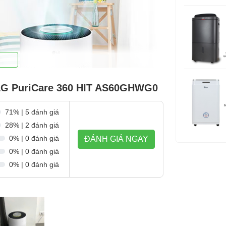
 LG PuriCare 360 HIT AS60GHWG0
71% | 5 đánh giá
28% | 2 đánh giá
0% | 0 đánh giá
ĐÁNH GIÁ NGAY
0% | 0 đánh giá
0% | 0 đánh giá
n, vi rút, bụi, chất gây dị ứng và các thành phần