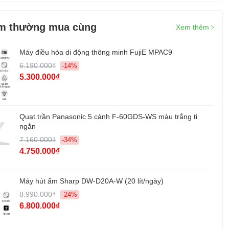
Cảm biến bụi mịn PM2.5, PM1.0
Cảm biến mùi, khí Gas
m thường mua cùng
Xem thêm
Tính năng diệt khuẩn (ion âm)
Máy điều hòa di động thông minh FujiE MPAC9
Luồng khí 360 độ
6.190.000₫
Điều khiển bằng điện thoại qua ứng dụng riêng
-14%
5.300.000₫
Đèn báo chất lượng không khí
Cảnh báo thay bộ lọc
Inverter tiết kiệm điện
Đèn báo hoạt động
Quạt trần Panasonic 5 cánh F-60GDS-WS màu trắng ti
Khoá bảng điều khiển
ngắn
7.160.000₫
-34%
315 x 315 x 511 mm
4.750.000₫
g:
6,75 kg
u:
LG - Hàn Quốc
Máy hút ẩm Sharp DW-D20A-W (20 lít/ngày)
8.990.000₫
-24%
:
Trung Quốc
6.800.000₫
Chính hãng 1 năm