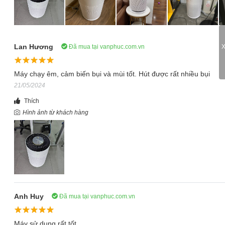
Lan Hương
Đã mua tại vanphuc.com.vn
X
Máy chạy êm, cảm biến bụi và mùi tốt. Hút được rất nhiều bụi
21/05/2024
Thích
Hình ảnh từ khách hàng
Anh Huy
Đã mua tại vanphuc.com.vn
Máy sử dụng rất tốt