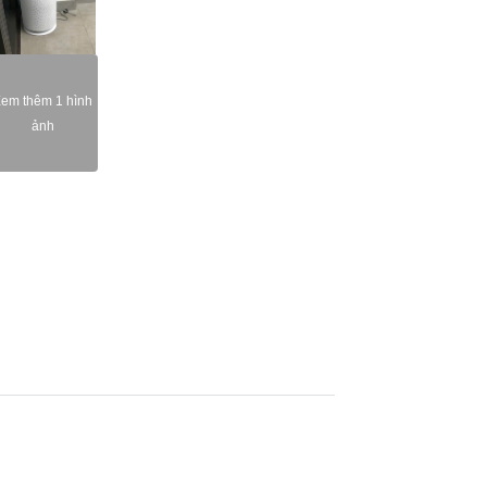
em thêm 1 hình
ảnh