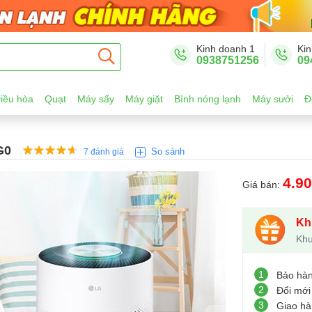
Kinh doanh 1
Kin
0938751256
09
iều hòa
Quạt
Máy sấy
Máy giặt
Bình nóng lạnh
Máy sưởi
Đ
G0
So sánh
7 đánh giá
4.9
Giá bán:
Kh
Khu
1
Bảo hà
2
Đổi mới
3
Giao hà