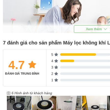
7 đánh giá cho sản phẩm Máy lọc không khí
5
4.7
4
3
2
ĐÁNH GIÁ TRUNG BÌNH
1
- Hít thở không khí trong lành với hệ thống lọc đa màng
6 Hình ảnh từ khách hàng
Hệ thống lọc đa màng thu giữ và loại bỏ 99.9% chất có hại - vi khuẩ
gây mùi hôi.