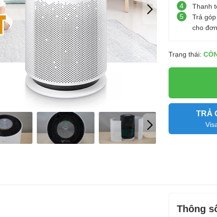
4
Thanh t
5
Trả góp
cho đơn
Trạng thái:
CÒ
TRẢ 
Vis
Thông số