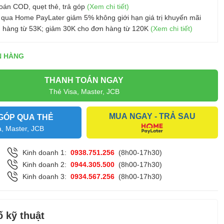
oán COD, quẹt thẻ, trả góp
(Xem chi tiết)
 qua Home PayLater giảm 5% không giới hạn giá trị khuyến mãi
 hàng từ 53K; giảm 30K cho đơn hàng từ 120K
(Xem chi tiết)
N HÀNG
THANH TOÁN NGAY
Thẻ Visa, Master, JCB
MUA NGAY - TRẢ SAU
GÓP QUA THẺ
a, Master, JCB
Kinh doanh 1:
0938.751.256
(8h00-17h30)
Kinh doanh 2:
0944.305.500
(8h00-17h30)
Kinh doanh 3:
0934.567.256
(8h00-17h30)
 kỹ thuật