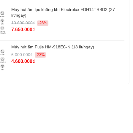
Máy hút ẩm lọc không khí Electrolux EDH14TRBD2 (27
lít/ngày)
10.690.000₫
-28%
7.650.000₫
Máy hút ẩm Fujie HM-918EC-N (18 lít/ngày)
6.000.000₫
-23%
4.600.000₫