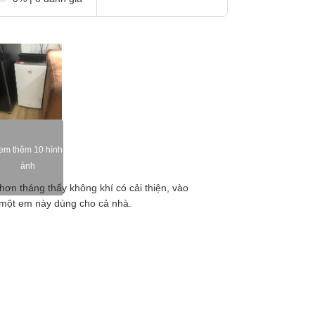
t nối với điện thoại thông qua Wifi. Giờ đây bạn
g không khí trong phòng, theo dõi điện năng tiêu
em thêm 10 hình
ảnh
hơn tháng thấy không khí có cải thiện, vào
 một em này dùng cho cả nhà.