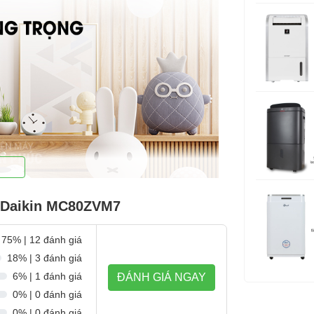
Kích thước:
Trọng lượn
Thương hiệ
Sản xuất tại
Bảo hành:
(*) Được tín
JEM1467 của 
í Daikin MC80ZVM7
(**) Được xá
chuẩn giả đị
lọc có thể th
75% | 12 đánh giá
18% | 3 đánh giá
6% | 1 đánh giá
ĐÁNH GIÁ NGAY
0% | 0 đánh giá
0% | 0 đánh giá