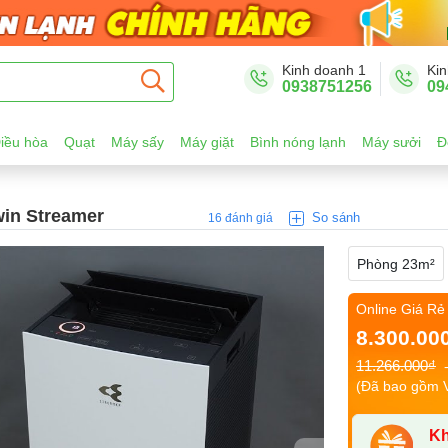
Kinh doanh 1
Kin
0938751256
09
iều hòa
Quạt
Máy sấy
Máy giặt
Bình nóng lạnh
Máy sưởi
Đ
in Streamer
So sánh
16 đánh giá
Phòng 23m²
Online Giá Rẻ
8.300.00
11.266.000₫
(Đã bao gồm 
Kh