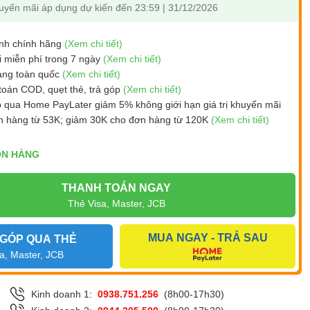
uyến mãi áp dụng dự kiến đến 23:59 | 31/12/2026
nh chính hãng
(Xem chi tiết)
i miễn phí trong 7 ngày
(Xem chi tiết)
àng toàn quốc
(Xem chi tiết)
toán COD, quẹt thẻ, trả góp
(Xem chi tiết)
p qua Home PayLater giảm 5% không giới hạn giá trị khuyến mãi
n hàng từ 53K; giảm 30K cho đơn hàng từ 120K
(Xem chi tiết)
N HÀNG
THANH TOÁN NGAY
Thẻ Visa, Master, JCB
MUA NGAY - TRẢ SAU
 GÓP QUA THẺ
a, Master, JCB
Kinh doanh 1:
0938.751.256
(8h00-17h30)