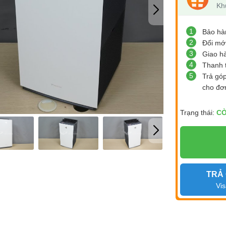
Kh
1
Bảo hà
2
Đổi mớ
3
Giao h
4
Thanh 
5
Trả gó
cho đơ
Trạng thái:
CÒ
TRẢ
Vis