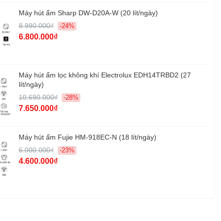
Máy hút ẩm Sharp DW-D20A-W (20 lít/ngày)
Ngang 315 mm x Cao 630 mm x Sâu 315 mm
8.990.000₫
-24%
g:
6.800.000₫
9,8 kg
u:
Daikin - Nhật Bản
:
Malaysia
Máy hút ẩm lọc không khí Electrolux EDH14TRBD2 (27
lít/ngày)
Chính hãng 1 năm
10.690.000₫
-28%
7.650.000₫
h toán bằng phương pháp thử nghiệm dựa trên Tiêu chuẩn
Hiệp hội các nhà sản xuất điện Nhật Bản.
Máy hút ẩm Fujie HM-918EC-N (18 lít/ngày)
c định bằng phương pháp thử nghiệm dựa trên JEM1467. Tiêu
6.000.000₫
-23%
nh rằng mỗi ngày hút từ năm điếu thuốc trở lên. Tuổi thọ của bộ
4.600.000₫
ay đổi tùy thuộc vào điều kiện hoạt động.