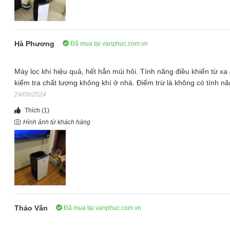
Hà Phương
Đã mua tại vanphuc.com.vn
Diện tích sử dụng lớn dưới 62m2
Máy lọc không khí Daikin MC80ZVM7 phù hợp sử dụng cho diện t
Máy lọc khí hiệu quả, hết hẳn mùi hôi. Tính năng điều khiển từ xa 
độ ồn từ 19 đến 55dB nên có thể sử dụng được cho cả các phòn
kiểm tra chất lượng không khí ở nhà. Điểm trừ là không có tính n
lọc không khí cho cả nhà, các nhà thông tầng, liền kề biệt thự với d
24/08/2024
Thích
(1)
Hình ảnh từ khách hàng
Thảo Vân
Đã mua tại vanphuc.com.vn