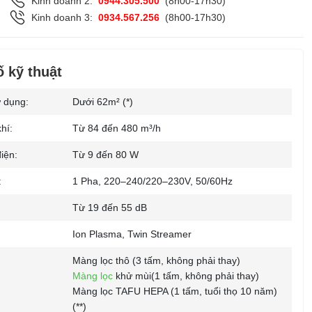
Kinh doanh 2:
0944.305.500
(8h00-17h30)
Kinh doanh 3:
0934.567.256
(8h00-17h30)
 kỹ thuật
ử dụng:
Dưới 62m² (*)
hí:
Từ 84 đến 480 m³/h
iện:
Từ 9 đến 80 W
:
1 Pha, 220–240/220–230V, 50/60Hz
Từ 19 đến 55 dB
Ion Plasma, Twin Streamer
Màng lọc thô (3 tấm, không phải thay)
Màng lọc
khử mùi(1 tấm, không phải thay)
Màng lọc TAFU HEPA (1 tấm, tuổi thọ 10 năm)
(**)