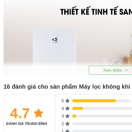
16 đánh giá cho sản phẩm Máy lọc không kh
5
4.7
4
3
2
ĐÁNH GIÁ TRUNG BÌNH
Kết nối Wifi điều khiển từ xa
1