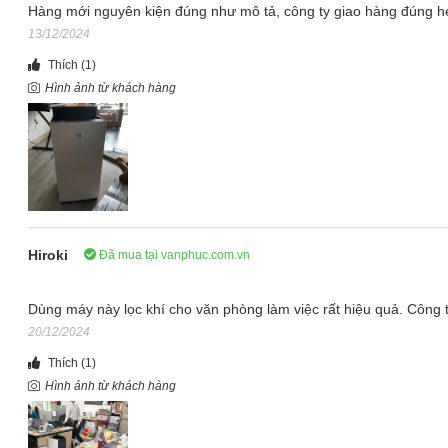
Hàng mới nguyên kiện đúng như mô tả, công ty giao hàng đúng hẹn
13/12/2024
Thích
(1)
Hình ảnh từ khách hàng
Vận hành tự động, tiết kiệm điện năng
Các thiết bị cảm biến chất lượng không khí được gắn quanh máy 
động thông minh và tự động. Máy sẽ tự động chạy mạnh khi không 
Hiroki
Đã mua tại vanphuc.com.vn
lành hơn. Công suất điện của máy chỉ từ 9 đến 80w, khi chạy duy trì
năng.
Dùng máy này lọc khí cho văn phòng làm việc rất hiệu quả. Công t
Lọc sạch với màng tĩnh điện Hepa TaFu
20/12/2024
Thế hệ màng lọc Hepa TaFu là màng lọc Hepa được nạp điện tích 
Thích
(1)
mịn có kích thước nhỏ đến 0.3µm. Hiệu suất và tuổi thọ c
Hình ảnh từ khách hàng