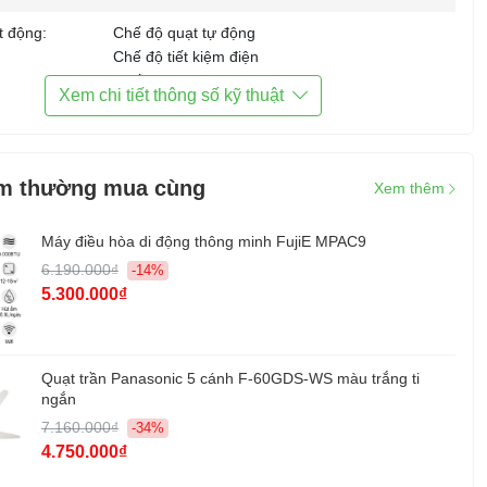
t động:
Chế độ quạt tự động
Chế độ tiết kiệm điện
Chế độ vật nuôi
Xem chi tiết thông số kỹ thuật
Chế độ tuần hoàn
:
4 mức: Yên tĩnh - Thấp - Tiêu chuẩn - Turbo
m thường mua cùng
hiển:
Nút nhấn
Xem thêm
Cảm biến bụi
Máy điều hòa di động thông minh FujiE MPAC9
Cảm biến mùi
6.190.000₫
-14%
Cảm biến nhiệt độ
5.300.000₫
Cảm biến độ ẩm
Kết nối Wifi điều khiển từ xa
Hiển thị chỉ số Bụi PM2.5 - Nhiệt độ - Độ ẩm
Quạt trần Panasonic 5 cánh F-60GDS-WS màu trắng ti
Đèn cảnh báo chất lượng không khí
ngắn
Điều chỉnh độ sáng của đèn
7.160.000₫
-34%
Vệ sinh màng lọc dễ dàng
4.750.000₫
Chế độ khóa trẻ em
Tự động chạy lại sau khi mất điện