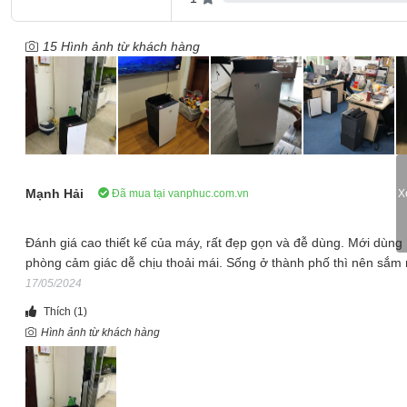
Lần đầu tiên Daikin cho ra mắt thế hệ máy lọc không khí mới với kế
có thể dễ dàng điều khiển, bật tắt, chọn chế độ, theo dõi chất lượn
15 Hình ảnh từ khách hàng
thụ... của máy MC80ZVM7 ngay cả khi đang đi làm.
Mạnh Hải
Đã mua tại vanphuc.com.vn
X
Đánh giá cao thiết kế của máy, rất đẹp gọn và đễ dùng. Mới dùng 
phòng cảm giác dễ chịu thoải mái. Sống ở thành phố thì nên sắm
17/05/2024
Thích
(1)
Hình ảnh từ khách hàng