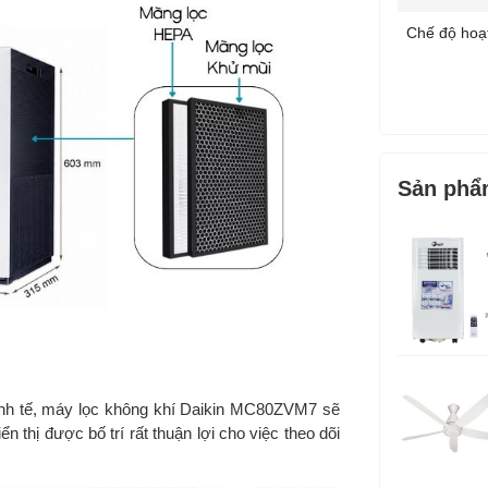
Chế độ hoạ
Tốc độ quạt
Sản phẩ
Bảng điều k
Cảm biến:
Tiện ích:
 tinh tế, máy lọc không khí Daikin MC80ZVM7 sẽ
 thị được bố trí rất thuận lợi cho việc theo dõi