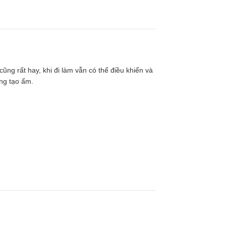
ích dưới 62m2. Sản phẩm hoạt động rất êm với
cũng rất hay, khi đi làm vẫn có thể điều khiển và
g nhỏ như phòng ngủ. Máy phù hợp sử dụng để
ăng tạo ẩm.
iện tích phòng lớn.