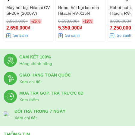
đầu hút chuyên biệt, có chức năng thổi bụi, bộ lọc tiêu chuẩn
Máy hút bụi Hitachi CV-
Robot hút bụi lau nhà
Robot hút bụ
lọc sạch bụi bẩn. Là sản phẩm đáng cân nhắc khi bạn muốn
SF20V (2000W)
Hitachi RV-X15N
Hitachi RV-
dọn dẹp ở những khu vực có diện tích lớn.
3.560.000₫
6.590.000₫
8.990.000₫
-26%
-19%
2.650.000₫
5.350.000₫
7.250.000₫
So sánh
So sánh
So sánh
CAM KẾT 100%
Hàng chính hãng
GIAO HÀNG TOÀN QUỐC
Xem chi tiết
MUA TRẢ GÓP, TRẢ TRƯỚC 0Đ
Xem thêm
ĐỔI TRẢ TRONG 7 NGÀY
Xem chi tiết
THÔNG TIN