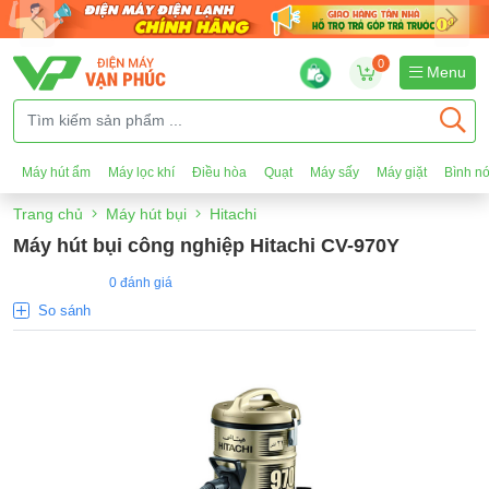
0
Menu
Máy hút ẩm
Máy lọc khí
Điều hòa
Quạt
Máy sấy
Máy giặt
Bình n
Trang chủ
Máy hút bụi
Hitachi
Máy hút bụi công nghiệp Hitachi CV-970Y
0 đánh giá
So sánh