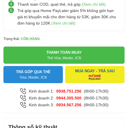
4
Thanh toán COD, quẹt thẻ, trả góp
(Xem chi tiết)
5
Trả góp qua Home PayLater giảm 5% không giới hạn
giá trị khuyến mãi cho đơn hàng từ 53K; giảm 30K cho
đơn hàng từ 120K
(Xem chi tiết)
Trạng thái:
CÒN HÀNG
THANH TOÁN NGAY
Thẻ Visa, Master, JCB
MUA NGAY - TRẢ SAU
TRẢ GÓP QUA THẺ
Visa, Master, JCB
Kinh doanh 1:
0938.751.256
(8h00-17h30)
Kinh doanh 2:
0944.305.500
(8h00-17h30)
Kinh doanh 3:
0934.567.256
(8h00-17h30)
Thông số kỹ thuật