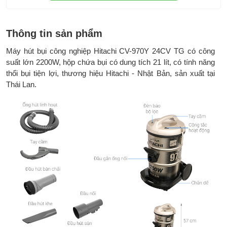
hút khe
Kích thước:
420 x 335 x 590 mm
Thông tin sản phẩm
Trọng lượng:
6.5 kg
Máy hút bụi công nghiệp Hitachi CV-970Y 24CV TG​ có công
Thương hiệu:
Hitachi - Nhật Bản
suất lớn 2200W, hộp chứa bụi có dung tích 21 lít, có tính năng
thổi bụi tiện lợi, thương hiệu Hitachi - Nhật Bản, sản xuất tại
Sản xuất tại:
Thái Lan
Thái Lan.
Bảo hành chính
2 năm tại trung tâm
hãng: