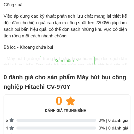
Công suất
Việc áp dụng các kỹ thuật phân tích lưu chất mang lại thiết kế
độc đáo cho hiệu quả cao tạo ra công suất lớn 2200W giúp làm
sạch bụi bẩn hiệu quả, có thể dọn sạch những khu vực có diện
tích rộng một cách nhanh chóng.
Bộ lọc - Khoang chứa bụi
- Máy hút bụi được trang bị bộ lọc tiêu chuẩn giúp lọc sạch khí
thải và bụi bẩn. Đèn báo bộ lọc giúp bạn nhận biết bụi bẩn đã
đầy trong hộp chứa và cần đổ bụi trước khi sử dụng. Khi đèn
0 đánh giá cho sản phẩm Máy hút bụi công
báo chuyển sang màu cam nghĩa là hộp chứa bụi đã đầy và
cần đổ bụi ra trước khi sử dụng.
nghiệp Hitachi CV-970Y
- Dung tích hộp chứa bụi tới 21 lít tiện lợi để làm sạch các khu
0
vực có diện tích lớn như nhà xưởng nhỏ, trường học,... giúp
tiết kiệm thời gian vệ sinh.
ĐÁNH GIÁ TRUNG BÌNH
5
0% | 0 đánh giá
Lưu ý: sản phẩm chỉ hút được bụi khô, không hút được bụi ướt
và các chất lỏng khác.
4
0% | 0 đánh giá