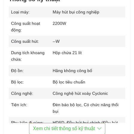
Loại máy:
Máy hút bụi công nghiệp
Công suất hoạt
2200W
động:
Công suất hút:
--W
Dung tích khoang
Hộp chứa 21 lít
chứa:
Độ ồn:
Hãng không công bố
Bộ lọc:
Bộ lọc tiêu chuẩn
Công nghệ:
Công nghệ hút xoáy Cyclonic
Tiện ích:
Đèn báo bộ lọc, Có chức năng thổi
bụi
Phụ kiện đi cùng:
HDSD, Đầu hút bụi chính (Đầu hút
Xem chi tiết thông số kỹ thuật
xoay đa hướng), Chổi hút bụi, Đầu