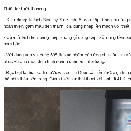
Thiết kế thời thượng
- Kiểu dáng: tủ lạnh Side by Side tinh tế, cao cấp, trang bị cửa 
hoàn thiện, gam màu đen thanh lịch, dung nhập liền mạch với thiết 
- Cửa tủ lạnh làm bằng thép không gỉ cứng cáp, sử dụng bền lâu,
bám bẩn.
- Với dung tích sử dụng 635 lít, sản phẩm đáp ứng nhu cầu lưu tr
phục vụ cho mục đích kinh doanh quán ăn, nhà hàng.
- Đặc biệt là thiết kế InstaView Door-in-Door cải tiến 25% diện tích
thể nhìn thấu bên trong. Giảm thiểu sự thất thoát khí lạnh đi 41%, 