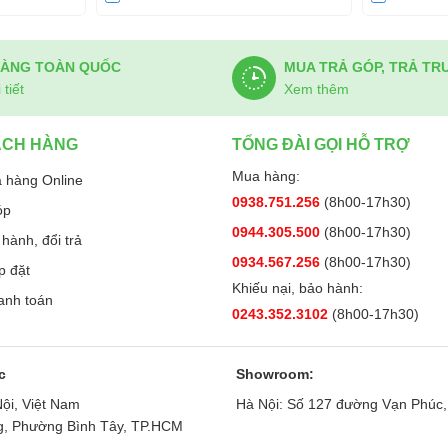
HÀNG TOÀN QUỐC
MUA TRẢ GÓP, TRẢ TR
òng LG GR-X257BL có tác dụng khử mùi hôi khó
tiết
Xem thêm
 tươi ngon trong điều kiện sạch sẽ hơn.
ÁCH HÀNG
TỔNG ĐÀI GỌI HỖ TRỢ
 diện tích mặt kính trong suốt đến 25%, chỉ bằng
Mua hàng:
 hàng Online
ua cửa, thấy rõ các món đồ bên trong mà chẳng
0938.751.256
(8h00-17h30)
óp
.
0944.305.500
(8h00-17h30)
hành, đổi trả
 soát hoạt động của tủ lạnh qua thiết bị di động
0934.567.256
(8h00-17h30)
p đặt
Khiếu nại, bảo hành:
anh toán
rót được những cốc nước mát lạnh để giải khát,
0243.352.3102
(8h00-17h30)
 cất giữ các loại rượu yêu thích dễ dàng.
c
Showroom:
ội, Việt Nam
Hà Nội: Số 127 đường Vạn Phúc,
r GR-X257BL sở hữu vẻ ngoài thời thượng, tích
ng, Phường Bình Tây, TP.HCM
ạn thêm dễ dàng, bảo quản thực phẩm tươi ngon