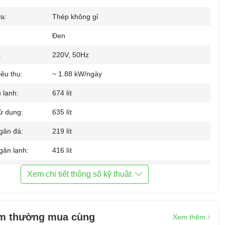
ửa:
Thép không gỉ
Đen
:
220V, 50Hz
iêu thụ:
~ 1.88 kW/ngày
 lạnh:
674 lít
ử dụng:
635 lít
găn đá:
219 lít
găn lạnh:
416 lít
làm lạnh:
Làm lạnh đa chiều
Xem chi tiết thông số kỹ thuật
Door Cooling+ làm lạnh từ cánh cửa tủ
bảo quản
Linear Cooling
Ngăn rau củ cân bằng ẩm lưới mắt cáo 2 chế độ
m thường mua cùng
Xem thêm
Fresh Balancer