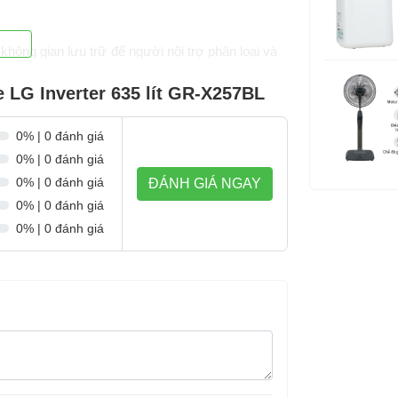
Bảo hành:
không gian lưu trữ để người nội trợ phân loại và
e LG Inverter 635 lít GR-X257BL
, cho bạn yên tâm đặt các món đồ, thực phẩm có
0% | 0 đánh giá
0% | 0 đánh giá
0% | 0 đánh giá
ĐÁNH GIÁ NGAY
0% | 0 đánh giá
0% | 0 đánh giá