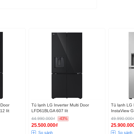
 mà, duy trì nhiệt độ làm lạnh ổn định, hạn chế
hi phí cho gia đình hơn.
 từ các cửa thoát khí lạnh giúp cho hơi lạnh lan
.
 Door
Tủ lạnh LG Inverter Multi Door
Tủ lạnh LG 
 hiệu suất làm lạnh nhanh chóng, đều hơn nhờ đó
2 lít
LFD61BLGA 607 lít
InstaView G
t.
44.990.000₫
49.990.000
-43%
25.500.000₫
25.900.00
 giúp giữ hương vị thực phẩm tươi ngon kéo dài
So sánh
So sánh