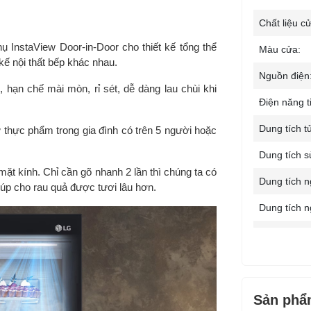
Chất liệu c
phụ InstaView Door-in-Door cho thiết kế tổng thể
Màu cửa:
kế nội thất bếp khác nhau.
Nguồn điện
 hạn chế mài mòn, rỉ sét, dễ dàng lau chùi khi
Điện năng t
Dung tích tủ
ữ thực phẩm trong gia đình có trên 5 người hoặc
Dung tích s
 mặt kính. Chỉ cần gõ nhanh 2 lần thì chúng ta có
Dung tích n
giúp cho rau quả được tươi lâu hơn.
Dung tích n
Công nghệ 
Công nghệ 
thực phẩm:
Sản phẩ