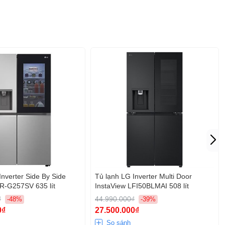
Inverter Side By Side
Tủ lạnh LG Inverter Multi Door
R-G257SV 635 lít
InstaView LFI50BLMAI 508 lít
₫
44.990.000₫
-48%
-39%
0₫
27.500.000₫
So sánh