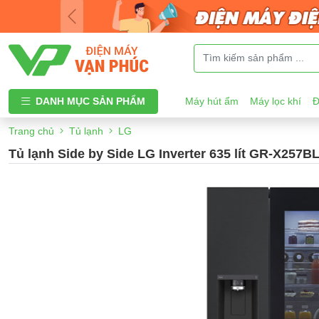
DANH MỤC SẢN PHẨM
Máy hút ẩm
Máy lọc khí
Đ
Trang chủ
Tủ lạnh
LG
Tủ lạnh Side by Side LG Inverter 635 lít GR-X257B