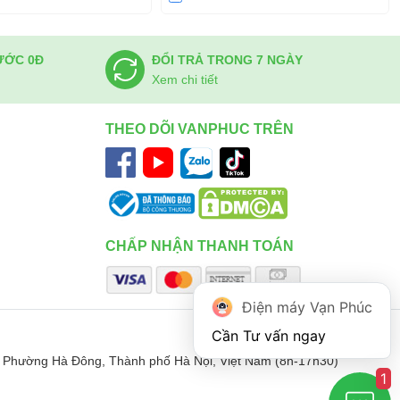
ƯỚC 0Đ
ĐỔI TRẢ TRONG 7 NGÀY
Xem chi tiết
THEO DÕI VANPHUC TRÊN
CHẤP NHẬN THANH TOÁN
Điện máy Vạn Phúc
 Phường Hà Đông, Thành phố Hà Nội, Việt Nam (8h-17h30)
1