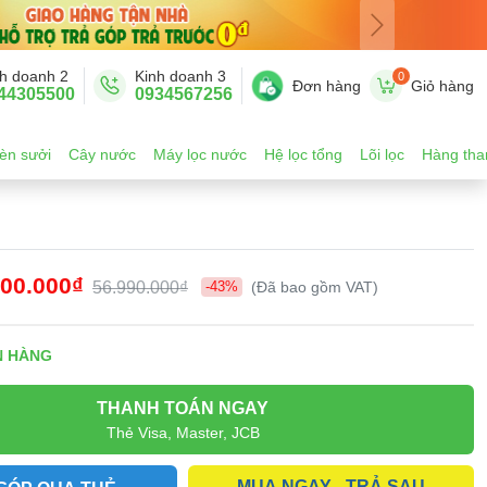
h doanh 2
Kinh doanh 3
0
Đơn hàng
Giỏ hàng
44305500
0934567256
èn sưởi
Cây nước
Máy lọc nước
Hệ lọc tổng
Lõi lọc
Hàng tha
500.000₫
56.990.000₫
-43%
(Đã bao gồm VAT)
N HÀNG
THANH TOÁN NGAY
Thẻ Visa, Master, JCB
MUA NGAY - TRẢ SAU