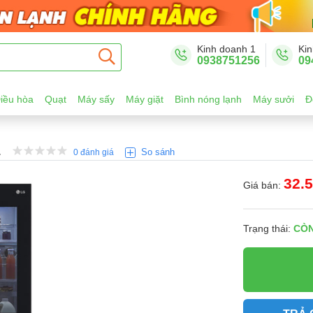
Kinh doanh 1
Kin
0938751256
09
iều hòa
Quạt
Máy sấy
Máy giặt
Bình nóng lạnh
Máy sưởi
Đ
L
So sánh
0 đánh giá
32.
Giá bán:
Trạng thái:
CÒ