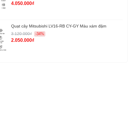
4.050.000₫
2 năm
Quạt cây Mitsubishi LV16-RB CY-GY Màu xám đậm
3.120.000₫
-34%
2.050.000₫