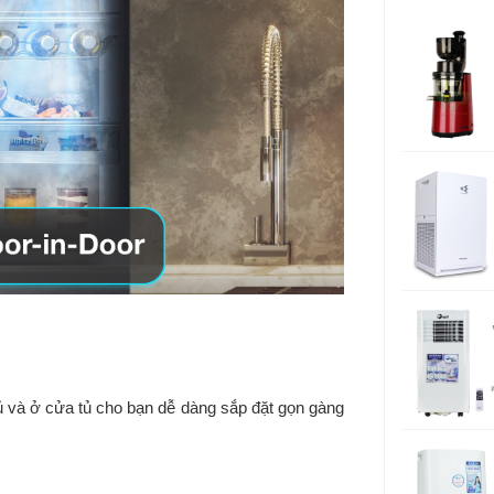
Công nghệ 
khử mùi:
Tiện ích:
Phụ kiện đi
Kích thước
Khối lượng
tủ và ở cửa tủ cho bạn dễ dàng sắp đặt gọn gàng
Thương hiệ
Sản xuất tại