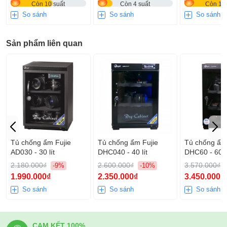
Còn 10 suất
Còn 4 suất
Còn 15 
So sánh
So sánh
So sánh
Sản phẩm liên quan
Tủ chống ẩm Fujie
Tủ chống ẩm Fujie
Tủ chống ẩm
AD030 - 30 lít
DHC040 - 40 lít
DHC60 - 60 lí
2.180.000₫
2.600.000₫
3.570.000₫
-9%
-10%
1.990.000₫
2.350.000₫
3.450.000₫
So sánh
So sánh
So sánh
CAM KẾT 100%