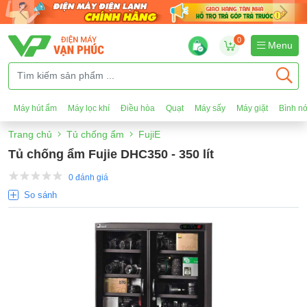
0
Menu
Máy hút ẩm
Máy lọc khí
Điều hòa
Quạt
Máy sấy
Máy giặt
Bình n
Trang chủ
Tủ chống ẩm
FujiE
Tủ chống ẩm Fujie DHC350 - 350 lít
0 đánh giá
So sánh