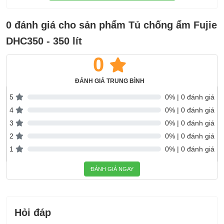
Phụ kiện đi cùng:
HDSD,
Kích thước sản
W910 x D382 x H1200 mm
0 đánh giá cho sản phẩm Tủ chống ẩm Fujie
phẩm:
DHC350 - 350 lít
Kích thước đóng
W970 x D470 x H1250 mm
0
thùng:
Trọng lượng sản
113,0 kg
ĐÁNH GIÁ TRUNG BÌNH
phẩm:
5
0% | 0 đánh giá
Trọng lượng đóng
115,0 kg
4
0% | 0 đánh giá
thùng:
3
0% | 0 đánh giá
2
0% | 0 đánh giá
Thương hiệu:
FujiE
1
0% | 0 đánh giá
Sản xuất tại:
Trung Quốc
ĐÁNH GIÁ NGAY
Bảo hành:
5 năm
Hỏi đáp