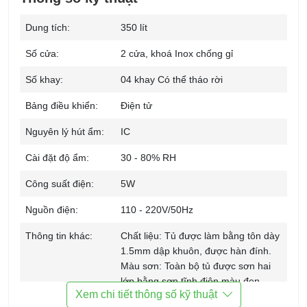
Dung tích:
350 lít
Số cửa:
2 cửa, khoá Inox chống gỉ
Số khay:
04 khay Có thể tháo rời
Bảng điều khiển:
Điện tử
Nguyên lý hút ẩm:
IC
Cài đặt độ ẩm:
30 - 80% RH
Công suất điện:
5W
Nguồn điện:
110 - 220V/50Hz
Thông tin khác:
Chất liệu: Tủ được làm bằng tôn dày
1.5mm dập khuôn, được hàn đính.
Màu sơn: Toàn bộ tủ được sơn hai
lớp bằng sơn tĩnh điện màu đen.
Xem chi tiết thông số kỹ thuật