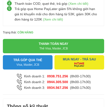
4
Thanh toán COD, quẹt thẻ, trả góp
(Xem chi tiết)
5
Trả góp qua Home PayLater giảm 5% không giới hạn
giá trị khuyến mãi cho đơn hàng từ 53K; giảm 30K cho
đơn hàng từ 120K
(Xem chi tiết)
Trạng thái:
CÒN HÀNG
THANH TOÁN NGAY
Thẻ Visa, Master, JCB
MUA NGAY - TRẢ SAU
TRẢ GÓP QUA THẺ
Visa, Master, JCB
Kinh doanh 1:
0938.751.256
(8h00-17h30)
Kinh doanh 2:
0944.305.500
(8h00-17h30)
Kinh doanh 3:
0934.567.256
(8h00-17h30)
Thông số kỹ thuật