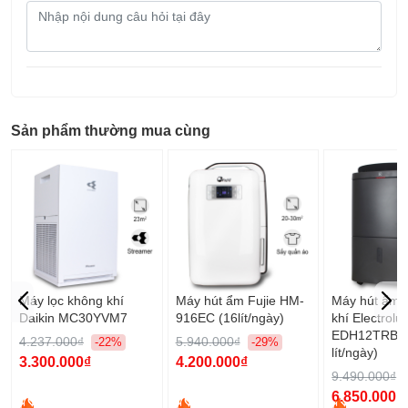
Nội
dung
câu
hỏi
Sản phẩm thường mua cùng
Máy lọc không khí
Máy hút ẩm Fujie HM-
Máy hút ẩm 
Daikin MC30YVM7
916EC (16lít/ngày)
khí Electrolu
EDH12TRBD2
4.237.000₫
5.940.000₫
-22%
-29%
lít/ngày)
3.300.000₫
4.200.000₫
9.490.000₫
6.850.000₫