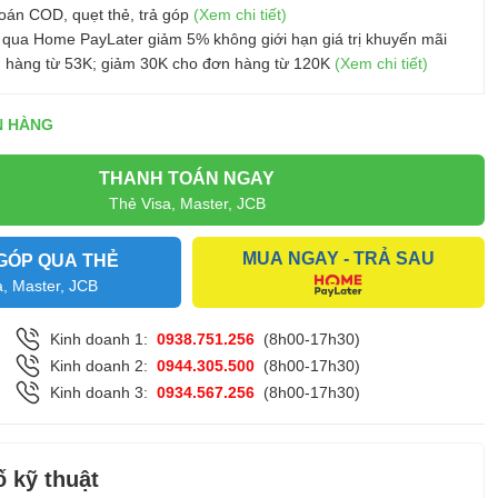
oán COD, quẹt thẻ, trả góp
(Xem chi tiết)
 qua Home PayLater giảm 5% không giới hạn giá trị khuyến mãi
 hàng từ 53K; giảm 30K cho đơn hàng từ 120K
(Xem chi tiết)
N HÀNG
THANH TOÁN NGAY
Thẻ Visa, Master, JCB
MUA NGAY - TRẢ SAU
GÓP QUA THẺ
a, Master, JCB
Kinh doanh 1:
0938.751.256
(8h00-17h30)
Kinh doanh 2:
0944.305.500
(8h00-17h30)
Kinh doanh 3:
0934.567.256
(8h00-17h30)
 kỹ thuật