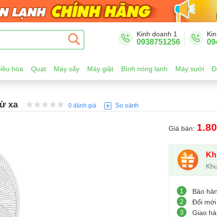
Kinh doanh 1
Kin
0938751256
09
iều hòa
Quạt
Máy sấy
Máy giặt
Bình nóng lạnh
Máy sưởi
Đ
từ xa
So sánh
0 đánh giá
1.8
Giá bán:
Kh
Khu
1
Bảo hà
2
Đổi mới
3
Giao hà