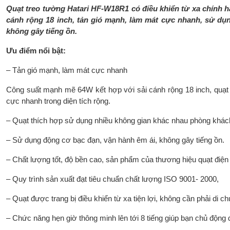
Quạt treo tường Hatari HF-W18R1 có điều khiển từ xa chính hã
cánh rộng 18 inch, tản gió mạnh, làm mát cực nhanh, sử dụn
không gây tiếng ồn.
Ưu điểm nổi bật:
– Tản gió mạnh, làm mát cực nhanh
Công suất mạnh mẽ 64W kết hợp với sải cánh rộng 18 inch, quạt
cực nhanh trong diện tích rộng.
– Quạt thích hợp sử dụng nhiều không gian khác nhau phòng khác
– Sử dụng động cơ bạc đạn, vận hành êm ái, không gây tiếng ồn.
– Chất lượng tốt, độ bền cao, sản phẩm của thương hiệu quạt điện 
– Quy trình sản xuất đạt tiêu chuẩn chất lượng ISO 9001- 2000,
– Quạt được trang bị điều khiển từ xa tiện lợi, không cần phải di 
– Chức năng hẹn giờ thông minh lên tới 8 tiếng giúp bạn chủ động