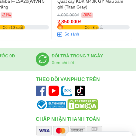
oshiba F-LSA20(W)VN 5
Quạt cây KDK M40K GY Màu xám
rắng
ghi (Titan Gray)
4.090.000₫
-21%
-30%
₫
2.850.000₫
Còn 10 suất
Còn 8 suất
So sánh
ƯỚC 0Đ
ĐỔI TRẢ TRONG 7 NGÀY
Xem chi tiết
THEO DÕI VANPHUC TRÊN
CHẤP NHẬN THANH TOÁN