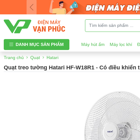
DANH MỤC SẢN PHẨM
Máy hút ẩm
Máy lọc khí
Đ
Trang chủ
Quạt
Hatari
Quạt treo tường Hatari HF-W18R1 - Có điều khiển 