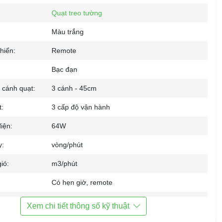
Quạt treo tường
Màu trắng
hiển:
Remote
Bạc đạn
 cánh quạt:
3 cánh - 45cm
t:
3 cấp độ vận hành
iện:
64W
y:
vòng/phút
ió:
m3/phút
Có hẹn giờ, remote
 cùng:
HDSD, điều khiển từ xa
Xem chi tiết thông số kỹ thuật
mm