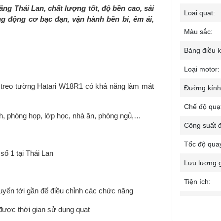
ng Thái Lan, chất lượng tốt, độ bền cao, sải
Loại quạt:
g động cơ bạc đạn, vận hành bền bỉ, êm ái,
Màu sắc:
Bảng điều k
Loại motor:
 treo tường Hatari W18R1 có khả năng làm mát
Đường kính
Chế độ quạ
h, phòng họp, lớp học, nhà ăn, phòng ngủ,…
Công suất đ
Tốc độ qua
số 1 tại Thái Lan
Lưu lượng g
Tiện ích:
chuyển tới gần để điều chỉnh các chức năng
Phụ kiện đi
 được thời gian sử dụng quạt
Kích thước: