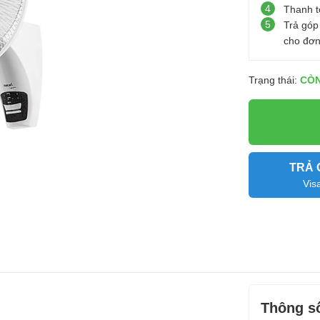
4
Thanh t
5
Trả góp
cho đơn
Trạng thái:
CÒ
TRẢ 
Vis
Thông số