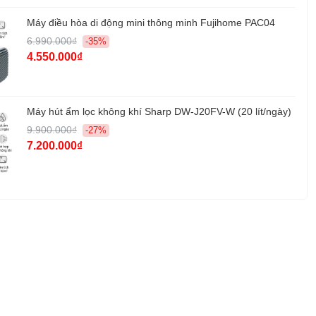
Máy điều hòa di động mini thông minh Fujihome PAC04
6.990.000₫
-35%
4.550.000₫
Máy hút ẩm lọc không khí Sharp DW-J20FV-W (20 lít/ngày)
9.900.000₫
-27%
7.200.000₫