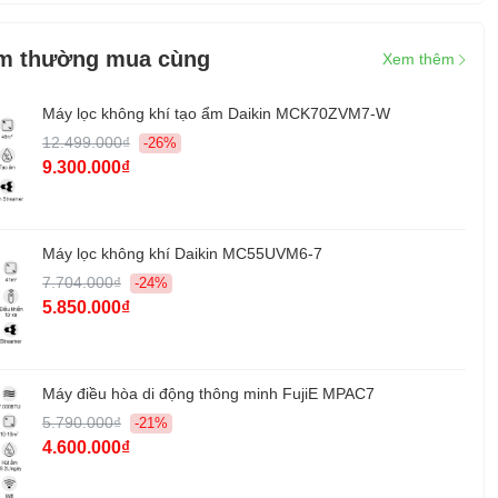
g:
kg
m thường mua cùng
Xem thêm
u:
Hatari
Máy lọc không khí tạo ẩm Daikin MCK70ZVM7-W
:
Thái Lan
12.499.000₫
-26%
Chính hãng 18 tháng, động cơ 3 năm
9.300.000₫
Máy lọc không khí Daikin MC55UVM6-7
7.704.000₫
-24%
5.850.000₫
Máy điều hòa di động thông minh FujiE MPAC7
5.790.000₫
-21%
4.600.000₫