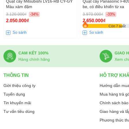
Quạt cây Mitsubishi LV16-RB CY-GY
Quạt cây Panasonic F4
Màu xám đậm
be, có điều khiển từ xa
3.120.000₫
3.970.000₫
-34%
-33%
2.050.000₫
2.650.000₫
Còn 7 suất
So sánh
So sánh
CAM KẾT 100%
GIAO 
Hàng chính hãng
Xem chi 
THÔNG TIN
HỖ TRỢ KH
Giới thiệu công ty
Hướng dẫn mua
Tuyển dụng
Mua hàng trả g
Tin khuyến mãi
Chính sách bảo 
Tư vấn tiêu dùng
Giao hàng và lắ
Phương thức th