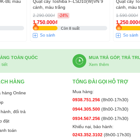
09K-BE màu
Quạt cây Toshiba F-LSD10(W)VN 9
Quạt cây T
cánh, màu trắng
cánh, màu t
2.290.000₫
1.590.000₫
-24%
1.750.000₫
1.250.000
Còn 8 suất
So sánh
So sánh
HÀNG TOÀN QUỐC
MUA TRẢ GÓP, TRẢ TR
tiết
Xem thêm
ÁCH HÀNG
TỔNG ĐÀI GỌI HỖ TRỢ
Mua hàng:
 hàng Online
0938.751.256
(8h00-17h30)
óp
0944.305.500
(8h00-17h30)
hành, đổi trả
0934.567.256
(8h00-17h30)
p đặt
Khiếu nại, bảo hành:
anh toán
0243.352.3102
(8h00-17h30)