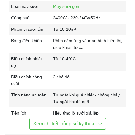
Loại máy sưởi:
Máy sưởi gốm
Công suất:
2400W - 220-240V/50Hz
Phạm vi sưởi ấm:
Từ 10-20m²
Bảng điều khiển:
Phím cảm ứng và màn hình hiển thị,
điều khiển từ xa
Điều chỉnh nhiệt
Từ 10-49°C
độ:
Điều chỉnh công
2 chế độ
suất:
Tính năng an toàn:
Tự ngắt khi quá nhiệt - chống cháy
Tự ngắt khi đổ ngã
Tiện ích:
Hiệu ứng lò sưởi giả lập
Chế độ tự động đảo chiều trái - phải
Xem chi tiết thông số kỹ thuật
Công nghệ sưởi PTC- Ceramic
không phát sáng, không làm khô