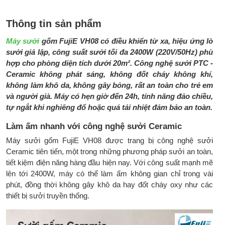
da,không đốt cháy không khí
Hẹn giờ 1-24h
Thông tin sản phẩm
Điều khiển từ xa
Máy sưởi
gốm FujiE VH08 có điều khiển từ xa, hiệu ứng lò
Phụ kiện đi cùng:
HDSD, điều khiển từ xa
sưởi giả lập, công suất sưởi tối đa 2400W (220V/50Hz) phù
hợp cho phòng diện tích dưới 20m². Công nghệ sưởi PTC -
Kích thước sản
200 x 210 x 790 mm/ 218 x 200 x
Ceramic không phát sáng, không đốt cháy không khí,
phẩm/ cả thùng:
815 mm
không làm khô da, không gây bỏng, rất an toàn cho trẻ em
và người già. Máy có hẹn giờ đến 24h, tính năng đảo chiều,
Trọng lượng sản
3.0 kg/ 3.5 kg
tự ngắt khi nghiêng đổ hoặc quá tải nhiệt đảm bảo an toàn.
phẩm/ cả thùng:
Làm ấm nhanh với công nghệ sưởi Ceramic
Thương hiệu:
FujiE
Máy sưởi gốm FujiE VH08 được trang bị công nghệ sưởi
Sản xuất tại:
Trung Quốc
Ceramic tiên tiến, một trong những phương pháp sưởi an toàn,
tiết kiệm điện năng hàng đầu hiện nay. Với công suất mạnh mẽ
Bảo hành:
2 năm
lên tới 2400W, máy có thể làm ấm không gian chỉ trong vài
phút, đồng thời không gây khô da hay đốt cháy oxy như các
thiết bị sưởi truyền thống.