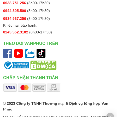
0938.751.256
(8h00-17h30)
0944.305.500
(8h00-17h30)
0934.567.256
(8h00-17h30)
Khiếu nại, bảo hành:
0243.352.3102
(8h00-17h30)
THEO DÕI VANPHUC TRÊN
CHẤP NHẬN THANH TOÁN
Đồng thời, VH08 được trang bị màng lọc bụi thô (Dust Filter),
ngăn tóc, bụi lớn và sợi vải xâm nhập vào thân máy, vừa bảo
© 2023 Công ty TNHH Thương mại & Dịch vụ tổng hợp Vạn
vệ quạt gió vừa đảm bảo luồng không khí sạch, an toàn cho
Phúc
sức khỏe người dùng. Màng lọc có thể tháo rời và vệ sinh dễ
dàng, giúp việc bảo trì máy trở nên tiện lợi và nhanh chóng.
Địa chỉ: Số 127 đường Vạn Phúc, Phường Hà Đông, Thành phố