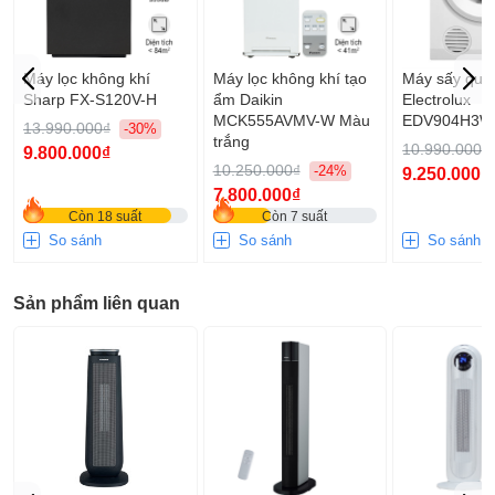
Máy lọc không khí
Máy lọc không khí tạo
Máy sấy quầ
Sharp FX-S120V-H
ẩm Daikin
Electrolux
MCK555AVMV-W Màu
EDV904H3WC
13.990.000₫
-30%
trắng
10.990.000₫
9.800.000₫
10.250.000₫
-24%
9.250.000₫
7.800.000₫
Còn 18 suất
Còn 7 suất
So sánh
So sánh
So sánh
Sản phẩm liên quan