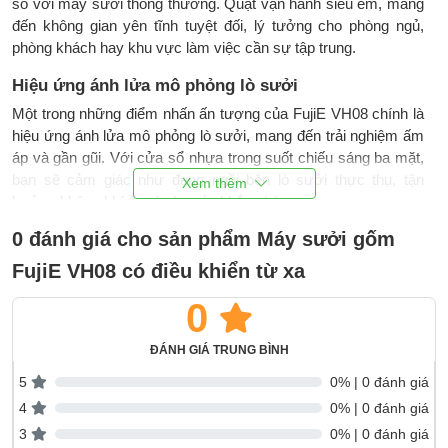
so với máy sưởi thông thường. Quạt vận hành siêu êm, mang
đến không gian yên tĩnh tuyệt đối, lý tưởng cho phòng ngủ,
phòng khách hay khu vực làm việc cần sự tập trung.
Hiệu ứng ánh lửa mô phỏng lò sưởi
Một trong những điểm nhấn ấn tượng của FujiE VH08 chính là
hiệu ứng ánh lửa mô phỏng lò sưởi, mang đến trải nghiệm ấm
áp và gần gũi. Với cửa sổ nhựa trong suốt chiếu sáng ba mặt,
bạn sẽ cảm giác như đang ngồi bên lò sưởi thực thụ, tận
hưởng không khí ấm áp lan tỏa khắp phòng.
0 đánh giá cho sản phẩm Máy sưởi gốm
FujiE VH08 có điều khiển từ xa
0
ĐÁNH GIÁ TRUNG BÌNH
5
0% | 0 đánh giá
4
0% | 0 đánh giá
3
0% | 0 đánh giá