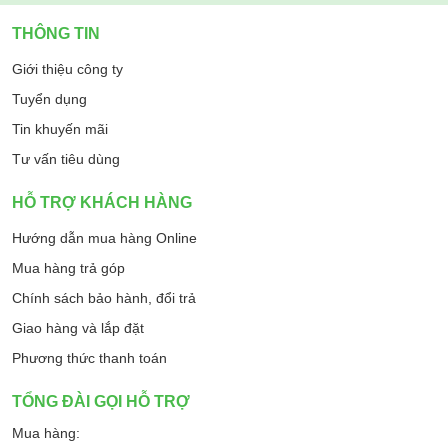
THÔNG TIN
Giới thiệu công ty
Tuyển dụng
Tin khuyến mãi
Tư vấn tiêu dùng
HỖ TRỢ KHÁCH HÀNG
Hướng dẫn mua hàng Online
Phần thân máy được chế tạo từ nhựa ABS cao cấp phủ bóng,
Mua hàng trả góp
có khả năng chịu nhiệt tốt, chống biến dạng và đảm bảo độ bền
lâu dài trong suốt quá trình sử dụng. Chân đế to bản chắc chắn
Chính sách bảo hành, đổi trả
giúp máy đứng vững trên mọi bề mặt, mang lại sự an toàn và
Giao hàng và lắp đặt
ổn định.
Phương thức thanh toán
TỔNG ĐÀI GỌI HỖ TRỢ
Mua hàng: