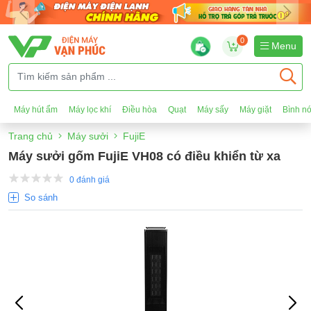
0
Menu
Máy hút ẩm
Máy lọc khí
Điều hòa
Quạt
Máy sấy
Máy giặt
Bình n
Trang chủ
Máy sưởi
FujiE
Máy sưởi gốm FujiE VH08 có điều khiển từ xa
0 đánh giá
So sánh