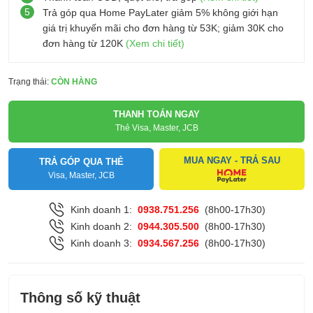
5
Trả góp qua Home PayLater giảm 5% không giới hạn
giá trị khuyến mãi cho đơn hàng từ 53K; giảm 30K cho
đơn hàng từ 120K
(Xem chi tiết)
Trạng thái:
CÒN HÀNG
THANH TOÁN NGAY
Thẻ Visa, Master, JCB
MUA NGAY - TRẢ SAU
TRẢ GÓP QUA THẺ
Visa, Master, JCB
Kinh doanh 1:
0938.751.256
(8h00-17h30)
Kinh doanh 2:
0944.305.500
(8h00-17h30)
Kinh doanh 3:
0934.567.256
(8h00-17h30)
Thông số kỹ thuật