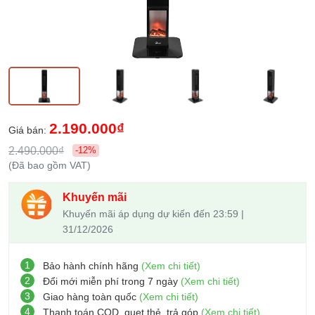
2.190.000₫
Giá bán:
2.490.000₫
-12%
(Đã bao gồm VAT)
Khuyến mãi
Khuyến mãi áp dụng dự kiến đến 23:59 |
31/12/2026
1
Bảo hành chính hãng
(Xem chi tiết)
2
Đổi mới miễn phí trong 7 ngày
(Xem chi tiết)
3
Giao hàng toàn quốc
(Xem chi tiết)
4
Thanh toán COD, quẹt thẻ, trả góp
(Xem chi tiết)