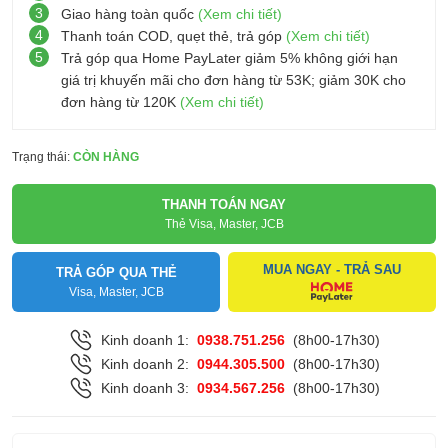
3
Giao hàng toàn quốc
(Xem chi tiết)
4
Thanh toán COD, quẹt thẻ, trả góp
(Xem chi tiết)
5
Trả góp qua Home PayLater giảm 5% không giới hạn
giá trị khuyến mãi cho đơn hàng từ 53K; giảm 30K cho
đơn hàng từ 120K
(Xem chi tiết)
Trạng thái:
CÒN HÀNG
THANH TOÁN NGAY
Thẻ Visa, Master, JCB
MUA NGAY - TRẢ SAU
TRẢ GÓP QUA THẺ
Visa, Master, JCB
Kinh doanh 1:
0938.751.256
(8h00-17h30)
Kinh doanh 2:
0944.305.500
(8h00-17h30)
Kinh doanh 3:
0934.567.256
(8h00-17h30)