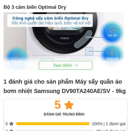
Bộ 3 cảm biến Optimal Dry
1 đánh giá cho sản phẩm Máy sấy quần áo
Optimal Dry tích hợp bộ 3 cảm biến thông minh gồm: nhiệt độ,
bơm nhiệt Samsung DV90TA240AE/SV - 9kg
độ ẩm và trao đổi nhiệt có khả năng tự động điều chỉnh nhiệt độ
giúp tối ưu thời gian sấy và tối ưu lượng khí trong lồng sấy cho
5
áo quần được sấy khô đều và bảo vệ chất liệu, phom dáng,
màu sắc sợi vải.
ĐÁNH GIÁ TRUNG BÌNH
Công nghệ Digital Inverter
5
100% | 1 đánh giá