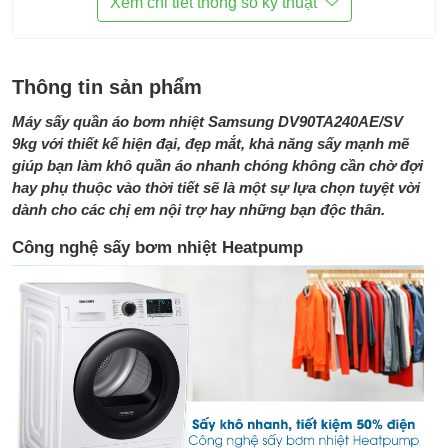
Khóa trẻ em
Xem chi tiết thông số kỹ thuật
Sấy nhanh Quick Dry 35'
Đồng hồ hiển thị mực nước
Sấy nhiệt Air Wash khử mùi, diệt
Thông tin sản phẩm
khuẩn
Máy sấy quần áo bơm nhiệt Samsung DV90TA240AE/SV
Phụ kiện đi cùng:
HDSD
9kg với thiết kế hiện đại, đẹp mắt, khả năng sấy mạnh mẽ
Kích thước:
Cao 850 mm - Ngang 600 mm - Sâu
giúp bạn làm khô quần áo nhanh chóng không cần chờ đợi
600 mm
hay phụ thuộc vào thời tiết sẽ là một sự lựa chọn tuyệt vời
dành cho các chị em nội trợ hay những bạn độc thân.
Trọng lượng:
49,0 kg
Công nghệ sấy bơm nhiệt Heatpump
Thương hiệu:
Samsung
Sản xuất tại:
Trung Quốc
Bảo hành:
2 năm