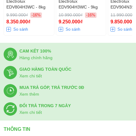
Electrolux
Electrolux
Electrolux
EDV804H3WC - 8kg
EDV904H3WC - 9kg
EDV904N3SC
9.990.000₫
10.990.000₫
11.990.000₫
-16%
-16%
8.350.000₫
9.250.000₫
9.850.000₫
So sánh
So sánh
So sánh
CAM KẾT 100%
Hàng chính hãng
GIAO HÀNG TOÀN QUỐC
Xem chi tiết
MUA TRẢ GÓP, TRẢ TRƯỚC 0Đ
Xem thêm
ĐỔI TRẢ TRONG 7 NGÀY
Xem chi tiết
THÔNG TIN