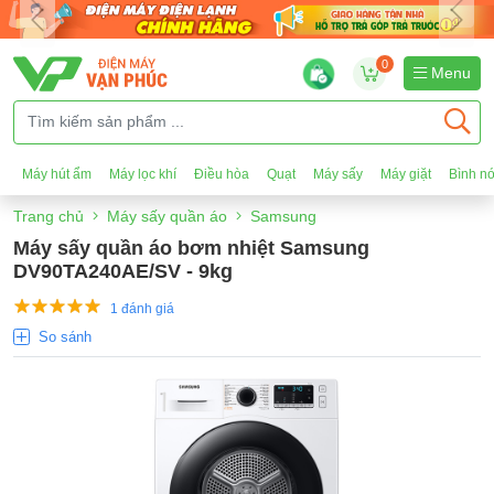
0
Menu
Máy hút ẩm
Máy lọc khí
Điều hòa
Quạt
Máy sấy
Máy giặt
Bình n
Trang chủ
Máy sấy quần áo
Samsung
Máy sấy quần áo bơm nhiệt Samsung
DV90TA240AE/SV - 9kg
1 đánh giá
So sánh