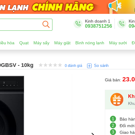
Kinh doanh 1
Kin
0938751256
09
iều hòa
Quạt
Máy sấy
Máy giặt
Bình nóng lạnh
Máy sưởi
Đ
0GBSV - 10kg
So sánh
0 đánh giá
23.
Giá bán:
Kh
Khu
1
Bảo hà
2
Đổi mới
3
Giao hà