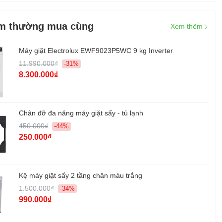
Giá sấy
Chống nhăn
m thường mua cùng
Xem thêm
Bộ lọc xơ vải 2 trong 1
Bảng điều khiển thông minh AI Control
Đèn chiếu sáng lồng sấy
Máy giặt Electrolux EWF9023P5WC 9 kg Inverter
11.990.000₫
-31%
 cùng:
HDSD
8.300.000₫
Cao 850 mm - Ngang 600 mm - Sâu 600 mm
g:
57.0 kg
Chân đỡ đa năng máy giặt sấy - tủ lạnh
u:
Samsung
450.000₫
-44%
250.000₫
:
Trung Quốc
2 năm
Kệ máy giặt sấy 2 tầng chân màu trắng
1.500.000₫
-34%
990.000₫