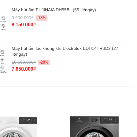
Máy hút ẩm FUJIHAIA DH55BL (55 lít/ngày)
9.900.000₫
-18%
8.150.000₫
Máy hút ẩm lọc không khí Electrolux EDH14TRBD2 (27
lít/ngày)
10.690.000₫
-28%
7.650.000₫