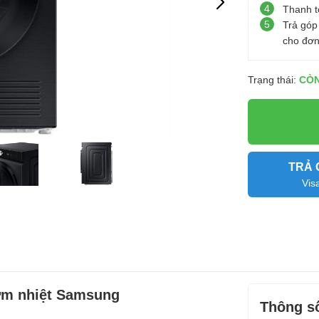
4
Thanh t
5
Trả góp
cho đơn
Trạng thái:
CÒ
TRẢ 
Vis
ơm nhiệt Samsung
Thông số