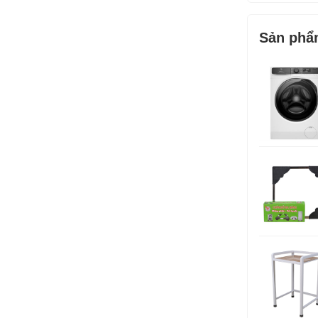
Sản phẩ
Phụ kiện đi
Kích thước:
Trọng lượn
Thương hiệ
Sản xuất tại
Bảo hành: