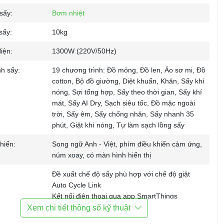
sấy:
Bơm nhiệt
sấy:
10kg
iện:
1300W (220V/50Hz)
h sấy:
19 chương trình: Đồ mỏng, Đồ len, Áo sơ mi, Đồ
cotton, Bộ đồ giường, Diệt khuẩn, Khăn, Sấy khí
nóng, Sợi tổng hợp, Sấy theo thời gian, Sấy khí
mát, Sấy AI Dry, Sạch siêu tốc, Đồ mặc ngoài
trời, Sấy êm, Sấy chống nhăn, Sấy nhanh 35
phút, Giặt khí nóng, Tự làm sạch lồng sấy
hiển:
Song ngữ Anh - Việt, phím điều khiển cảm ứng,
núm xoay, có màn hình hiển thị
Đề xuất chế độ sấy phù hợp với chế độ giặt
Auto Cycle Link
Kết nối điện thoại qua app SmartThings
Khóa trẻ em
Xem chi tiết thông số kỹ thuật
Hẹn giờ sấy