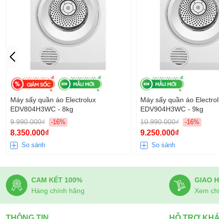
Máy sấy quần áo Electrolux
Máy sấy quần áo Electro
EDV804H3WC - 8kg
EDV904H3WC - 9kg
9.990.000₫
10.990.000₫
-16%
-16%
8.350.000₫
9.250.000₫
So sánh
So sánh
CAM KẾT 100%
GIAO 
Hàng chính hãng
Xem chi 
THÔNG TIN
HỖ TRỢ KH