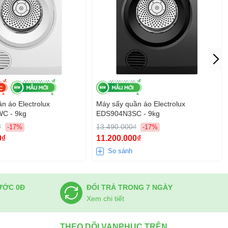
n áo Electrolux
Máy sấy quần áo Electrolux
C - 9kg
EDS904N3SC - 9kg
₫
13.490.000₫
-17%
-17%
0₫
11.200.000₫
So sánh
ƯỚC 0Đ
ĐỔI TRẢ TRONG 7 NGÀY
Xem chi tiết
THEO DÕI VANPHUC TRÊN