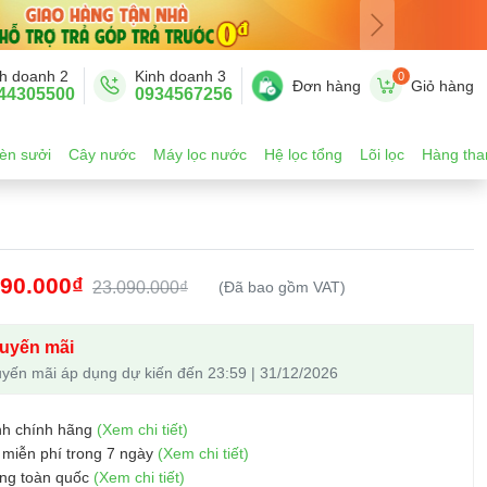
h doanh 2
Kinh doanh 3
0
Đơn hàng
Giỏ hàng
44305500
0934567256
èn sưởi
Cây nước
Máy lọc nước
Hệ lọc tổng
Lõi lọc
Hàng tha
090.000₫
23.090.000₫
(Đã bao gồm VAT)
uyến mãi
yến mãi áp dụng dự kiến đến 23:59 | 31/12/2026
nh chính hãng
(Xem chi tiết)
 miễn phí trong 7 ngày
(Xem chi tiết)
ng toàn quốc
(Xem chi tiết)