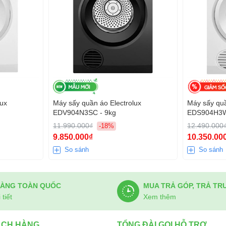
lux
Máy sấy quần áo Electrolux
Máy sấy quầ
EDV904N3SC - 9kg
EDS904H3W
11.990.000₫
12.490.000
-18%
9.850.000₫
10.350.00
So sánh
So sánh
HÀNG TOÀN QUỐC
MUA TRẢ GÓP, TRẢ TR
tiết
Xem thêm
ÁCH HÀNG
TỔNG ĐÀI GỌI HỖ TRỢ