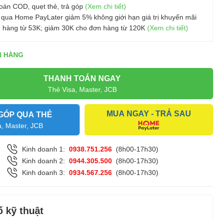
oán COD, quẹt thẻ, trả góp
(Xem chi tiết)
 qua Home PayLater giảm 5% không giới hạn giá trị khuyến mãi
 hàng từ 53K; giảm 30K cho đơn hàng từ 120K
(Xem chi tiết)
N HÀNG
THANH TOÁN NGAY
Thẻ Visa, Master, JCB
MUA NGAY - TRẢ SAU
GÓP QUA THẺ
a, Master, JCB
Kinh doanh 1:
0938.751.256
(8h00-17h30)
Kinh doanh 2:
0944.305.500
(8h00-17h30)
Kinh doanh 3:
0934.567.256
(8h00-17h30)
 kỹ thuật