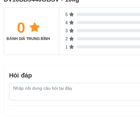
5
0
4
3
2
ĐÁNH GIÁ TRUNG BÌNH
1
Hỏi đáp
Nội
dung
câu
hỏi