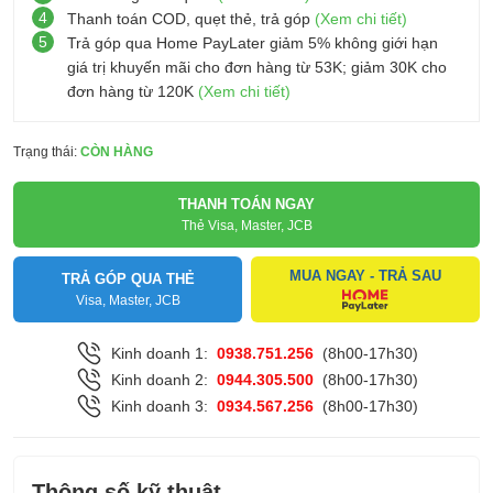
4
Thanh toán COD, quẹt thẻ, trả góp
(Xem chi tiết)
5
Trả góp qua Home PayLater giảm 5% không giới hạn
giá trị khuyến mãi cho đơn hàng từ 53K; giảm 30K cho
đơn hàng từ 120K
(Xem chi tiết)
Trạng thái:
CÒN HÀNG
THANH TOÁN NGAY
Thẻ Visa, Master, JCB
MUA NGAY - TRẢ SAU
TRẢ GÓP QUA THẺ
Visa, Master, JCB
Kinh doanh 1:
0938.751.256
(8h00-17h30)
Kinh doanh 2:
0944.305.500
(8h00-17h30)
Kinh doanh 3:
0934.567.256
(8h00-17h30)
Thông số kỹ thuật