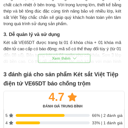
chất cách nhiệt ở bên trong. Với trọng lượng lớn, thiết kế bằng
thép và bê tông đúc đặc cùng tính năng bảo vệ nhiều lớp, két
sắt Việt Tiệp chắc chắn sẽ giúp quý khách hoàn toàn yên tâm
trong quá trình sử dụng sản phẩm.
3. Dễ quản lý và sử dụng
Két sắt VE65DT được trang bị 01 ổ khóa chìa + 01 khóa mã
điện tử cao cấp có báo động; mã số có thể thay đổi tùy ý (từ 01
đến 08 số). Bên trong két có 01 ngăn phụ có khóa. Sơn 3 lớp
độ bền cao. Có thể dễ dàng thao tác mở khóa với màn hình
hiển thị và phím ấn mã số kết hợp với chìa khóa mở két.
3 đánh giá cho sản phẩm Két sắt Việt Tiệp
Có 2 cách để mở két sắt điện tử Việt Tiệp. Thứ nhất là chúng
điện tử VE65DT báo chống trộm
ta nhập đúng mật khẩu và dùng chìa khóa kết hợp cùng lúc để
mở két. Thứ hai là chúng ta dùng chìa khóa và 1 chìa khóa dự
4.7
phòng để mở két không qua bảng điều khiển, cách này dùng
khi chúng ta quên mật khẩu hoặc bảng điện tử hết pin.
ĐÁNH GIÁ TRUNG BÌNH
Ngoài ra VE65DT cũng hỗ trợ mở két trong bóng tối: có màn
5
66% | 2 đánh giá
hình phát sáng khi kích hoạt. Bảng điện tử có thể đặt được
4
33% | 1 đánh giá
ngày giờ như 1 chiếc đồng hồ thông thường.