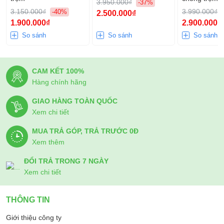
3.950.000₫
-37%
3.150.000₫
3.990.000₫
-40%
2.500.000₫
1.900.000₫
2.900.000₫
So sánh
So sánh
So sánh
CAM KẾT 100%
Hàng chính hãng
GIAO HÀNG TOÀN QUỐC
Xem chi tiết
MUA TRẢ GÓP, TRẢ TRƯỚC 0Đ
Xem thêm
ĐỔI TRẢ TRONG 7 NGÀY
Xem chi tiết
THÔNG TIN
Giới thiệu công ty