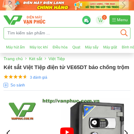
0
Menu
Máy hút ẩm
Máy lọc khí
Điều hòa
Quạt
Máy sấy
Máy giặt
Bình n
Trang chủ
Két sắt
Việt Tiệp
Két sắt Việt Tiệp điện tử VE65DT báo chống trộm
3 đánh giá
So sánh