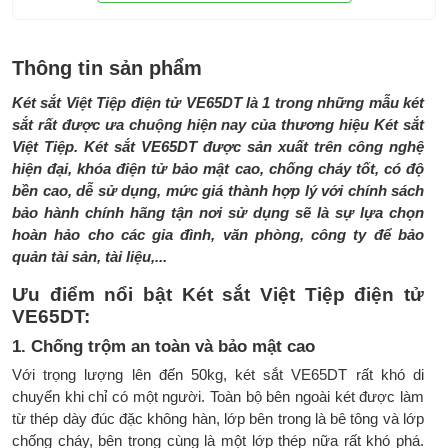
Có chìa dự phòng khi quên mật khẩu
Két rất nặng, bảo mật cao
Thông tin sản phẩm
Pin cho hệ thống
4 viên AAA lắp ngoài
khóa
Két sắt Việt Tiệp điện tử VE65DT là 1 trong những mẫu két
sắt rất được ưa chuộng hiện nay của thương hiệu Két sắt
Phụ kiện đi cùng:
Hộp đựng Pin, HDSD, Phiếu bảo
Việt Tiệp. Két sắt VE65DT được sản xuất trên công nghệ
hành
hiện đại, khóa điện tử bảo mật cao, chống cháy tốt, có độ
Kích thước két:
400(rộng) x 390(sâu) x 540(cao) mm
bền cao, dễ sử dụng, mức giá thành hợp lý với chính sách
bảo hành chính hãng tận nơi sử dụng sẽ là sự lựa chọn
Trọng lượng:
55 (kg)
hoàn hảo cho các gia đình, văn phòng, công ty để bảo
quản tài sản, tài liệu,...
Thương hiệu:
Việt Tiệp
Ưu điểm nổi bật Két sắt Việt Tiệp điện tử
Sản xuất tại:
Việt Nam
VE65DT:
Bảo hành:
05 năm với thân két, 02 năm với
1. Chống trộm an toàn và bảo mật cao
khóa điện tử
Với trọng lượng lên đến 50kg, két sắt VE65DT rất khó di
chuyển khi chỉ có một người. Toàn bộ bên ngoài két được làm
từ thép dày đúc đặc không hàn, lớp bên trong là bê tông và lớp
chống cháy, bên trong cùng là một lớp thép nữa rất khó phá.