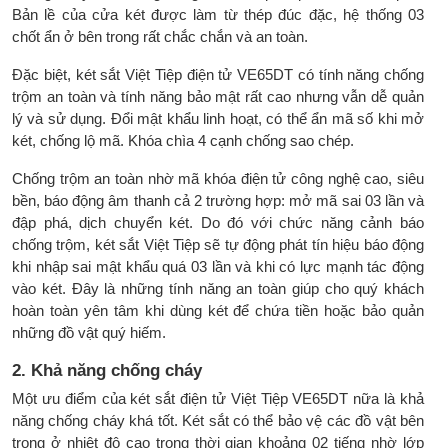
Bản lề của cửa két được làm từ thép đúc đặc, hệ thống 03
chốt ẩn ở bên trong rất chắc chắn và an toàn.
Đặc biệt, két sắt Việt Tiệp điện tử VE65DT có tính năng chống
trộm an toàn và tính năng bảo mật rất cao nhưng vẫn dễ quản
lý và sử dụng. Đổi mật khẩu linh hoạt, có thể ẩn mã số khi mở
két, chống lộ mã. Khóa chìa 4 cạnh chống sao chép.
Chống trộm an toàn nhờ mã khóa điện tử công nghệ cao, siêu
bền, báo động âm thanh cả 2 trường hợp: mở mã sai 03 lần và
đập phá, dịch chuyển két. Do đó với chức năng cảnh báo
chống trộm, két sắt Việt Tiệp sẽ tự động phát tín hiệu báo động
khi nhập sai mật khẩu quá 03 lần và khi có lực mạnh tác động
vào két. Đây là những tính năng an toàn giúp cho quý khách
hoàn toàn yên tâm khi dùng két để chứa tiền hoặc bảo quản
những đồ vật quý hiếm.
2. Khả năng chống cháy
Một ưu điểm của két sắt điện tử Việt Tiệp VE65DT nữa là khả
năng chống cháy khá tốt. Két sắt có thể bảo vệ các đồ vật bên
trong ở nhiệt độ cao trong thời gian khoảng 02 tiếng nhờ lớp