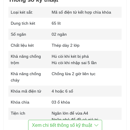
Loại két sắt:
Mã số điện tử kết hợp chìa khóa
Dung tích két
65 lít
Số ngăn
02 ngăn
Chất liệu két
Thép dày 2 lớp
Khả năng chống
Hú còi khi két bị phá
trộm
Hú còi khi nhập sai 5 lần
Khả năng chống
Chống lửa 2 giờ liên tục
cháy
Khóa mã điện tử
4 hoặc 6 số
Khóa chìa
03 ổ khóa
Tiện ích
Ngăn lớn để vừa A4
Ngăn nhỏ để đồ có giá trị
Xem chi tiết thông số kỹ thuật
Đổi mật khẩu khi két mở