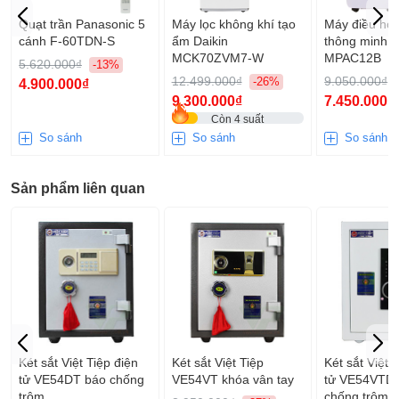
chiếc két sắt, két bạc tốt nhất phù hợp nhất dành cho gia đình,
Quạt trần Panasonic 5
Máy lọc không khí tạo
Máy điều hòa
văn phòng quý khách vui lòng liên hệ Điện Máy Vạn Phúc để
cánh F-60TDN-S
ẩm Daikin
thông minh F
được hỗ trợ tốt nhất.
MCK70ZVM7-W
MPAC12B
5.620.000₫
-13%
12.499.000₫
9.050.000₫
-26%
4.900.000₫
9.300.000₫
7.450.000₫
Còn 4 suất
So sánh
So sánh
So sánh
Sản phẩm liên quan
Két sắt Việt Tiệp điện
Két sắt Việt 
Két sắt Việt Tiệp
tử VE54DT báo chống
tử VE54VTD
VE54VT khóa vân tay
trộm
chống trộm, 