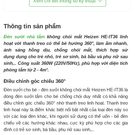
Xem chi tiết thông số kỹ thuật
chói mắt toàn phần
Có khả năng điều chỉnh góc chiếu
360°
Thông tin sản phẩm
Phụ kiện đi cùng:
HDSD, móc treo 2 vít nở, thanh treo
Đèn sưởi nhà tắm
không chói mắt Heizen HE-IT36 linh
Kích thước:
Chiều dài 300 mm
hoạt với thanh treo có thể bẻ hướng 360°, làm ấm nhanh,
Trọng lượng:
Hãng không công bố
ánh sáng hồng dịu, chống chói mắt, thích hợp sử
dụng dụng cho trẻ nhỏ, trẻ sơ sinh, bà bầu và phụ nữ sau
Thương hiệu:
Heizen
sinh,.. Công suất 360W (220V/50Hz), phù hợp với diện tích
phòng tắm từ 2 - 4m².
Sản xuất tại:
Trung Quốc
Điều chỉnh góc chiếu 360°
Bảo hành:
5 năm
Đèn sưởi cho bé - đèn sưởi không chói mắt Heizen HE-IT36 là
dòng đèn sưởi tắm cho bé chống chói duy nhất có khả năng
điều chỉnh góc chiếu 360° nhờ thanh treo linh hoạt. Thanh treo
linh hoạt này là điểm khác biệt nổi bật nhất của loại đèn này so
với các loại đèn khác, khi người sử dụng có thể uốn - bẻ đèn
chiếu về các hướng khác nhau, cực kỳ phù hợp cho các gia
đình có trẻ sơ sinh, bà bầu, phụ nữ sau sinh,..