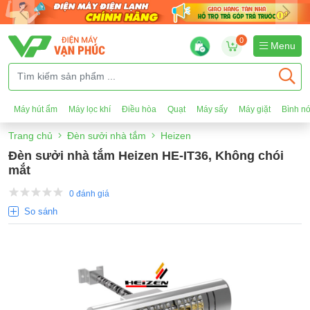
0
Menu
Máy hút ẩm
Máy lọc khí
Điều hòa
Quạt
Máy sấy
Máy giặt
Bình n
Trang chủ
Đèn sưởi nhà tắm
Heizen
Đèn sưởi nhà tắm Heizen HE-IT36, Không chói
mắt
0 đánh giá
So sánh