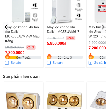
đáng cân nhắc nếu bạn đang tìm kiếm một sản phẩm vừa có
khả năng sưởi ấm lại vừa có thể chiếu sáng cho không gian
sống. Với thiết kế nhỏ gọn, không chói mắt và hiệu quả sưởi
ấm nhanh chóng, đây là sản phẩm lý tưởng cho những ngày
đông lạnh giá.
Máy lọc không khí tạo
Máy lọc không khí
Máy hút ẩm 
ẩm Daikin
Daikin MC55UVM6-7
khí Sharp D
MCK555AVMV-W Màu
W (20 lít/ngà
7.704.000₫
-24%
trắng
9.900.000₫
5.850.000₫
10.250.000₫
-24%
7.200.000₫
7.800.000₫
Còn 7 suất
Còn 1 suất
Còn 3 
So sánh
So sánh
So sánh
Sản phẩm liên quan