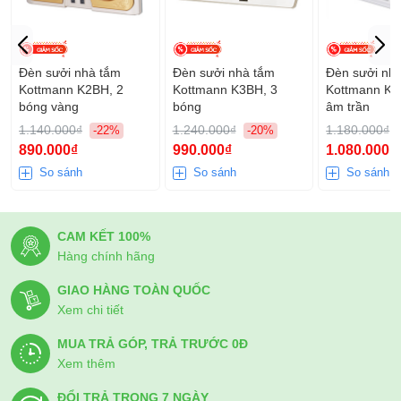
Đèn sưởi nhà tắm
Đèn sưởi nhà tắm
Đèn sưởi nh
Kottmann K2BH, 2
Kottmann K3BH, 3
Kottmann K9
bóng vàng
bóng
âm trần
1.140.000₫
1.240.000₫
1.180.000₫
-22%
-20%
890.000₫
990.000₫
1.080.000₫
So sánh
So sánh
So sánh
CAM KẾT 100%
Hàng chính hãng
GIAO HÀNG TOÀN QUỐC
Xem chi tiết
MUA TRẢ GÓP, TRẢ TRƯỚC 0Đ
Xem thêm
ĐỔI TRẢ TRONG 7 NGÀY