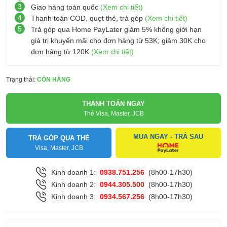
3
Giao hàng toàn quốc
(Xem chi tiết)
4
Thanh toán COD, quẹt thẻ, trả góp
(Xem chi tiết)
5
Trả góp qua Home PayLater giảm 5% không giới hạn
giá trị khuyến mãi cho đơn hàng từ 53K; giảm 30K cho
đơn hàng từ 120K
(Xem chi tiết)
Trạng thái:
CÒN HÀNG
THANH TOÁN NGAY
Thẻ Visa, Master, JCB
MUA NGAY - TRẢ SAU
TRẢ GÓP QUA THẺ
Visa, Master, JCB
Kinh doanh 1:
0938.751.256
(8h00-17h30)
Kinh doanh 2:
0944.305.500
(8h00-17h30)
Kinh doanh 3:
0934.567.256
(8h00-17h30)