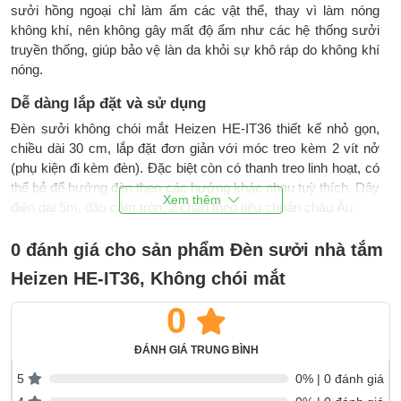
sưởi hồng ngoại chỉ làm ấm các vật thể, thay vì làm nóng
không khí, nên không gây mất độ ẩm như các hệ thống sưởi
truyền thống, giúp bảo vệ làn da khỏi sự khô ráp do không khí
nóng.
Dễ dàng lắp đặt và sử dụng
Đèn sưởi không chói mắt Heizen HE-IT36 thiết kế nhỏ gọn,
chiều dài 30 cm, lắp đặt đơn giản với móc treo kèm 2 vít nở
(phụ kiện đi kèm đèn). Đặc biệt còn có thanh treo linh hoạt, có
thể bẻ để hướng đèn theo các hướng khác nhau tuỳ thích. Dây
điện dài 5m, đầu cắm tròn, 2 chân theo tiêu chuẩn châu Âu
Đèn sưởi HE-IT36 cũng rất dễ sử dụng, chỉ với 1 công tắc điều
0 đánh giá cho sản phẩm Đèn sưởi nhà tắm
khiển bật/ tắt ở bên hông đèn.
Heizen HE-IT36, Không chói mắt
Hoạt động bền bỉ, an toàn
0
Một trong những ưu điểm nổi bật của
đèn sưởi nhà tắm Heizen
không chói mắt là thiết kế theo trường phái Bauhaus của Đức,
ĐÁNH GIÁ TRUNG BÌNH
với bề mặt inox mang tông màu lạnh, làm việc dưới nhiệt độ
5
0% | 0 đánh giá
cao không bị chảy nhựa như các loại đèn sưởi khác. Bề mặt
bóng hồng ngoại làm bằng thủy tinh cứng, chịu nhiệt, chịu