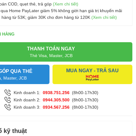
oán COD, quẹt thẻ, trả góp
(Xem chi tiết)
 qua Home PayLater giảm 5% không giới hạn giá trị khuyến mãi
 hàng từ 53K; giảm 30K cho đơn hàng từ 120K
(Xem chi tiết)
N HÀNG
THANH TOÁN NGAY
Thẻ Visa, Master, JCB
MUA NGAY - TRẢ SAU
GÓP QUA THẺ
a, Master, JCB
Kinh doanh 1:
0938.751.256
(8h00-17h30)
Kinh doanh 2:
0944.305.500
(8h00-17h30)
Kinh doanh 3:
0934.567.256
(8h00-17h30)
 kỹ thuật