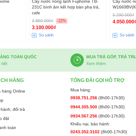
ihome
Cây nước nóng lạnh Fujihome TB-
Cây nước n
231C bình âm kết hợp bàn pha trà,
W1669BV(K
cafe
5.290.000₫
3.950.000₫
-22%
4.050.000
3.100.000₫
So sánh
So sánh
HÀNG TOÀN QUỐC
MUA TRẢ GÓP, TRẢ TR
tiết
Xem thêm
ÁCH HÀNG
TỔNG ĐÀI GỌI HỖ TRỢ
Mua hàng:
 hàng Online
0938.751.256
(8h00-17h30)
óp
0944.305.500
(8h00-17h30)
hành, đổi trả
0934.567.256
(8h00-17h30)
p đặt
Khiếu nại, bảo hành:
anh toán
Fujihome WD606C đáp ứng nhanh chóng và an toàn
0243.352.3102
(8h00-17h30)
 hay pha cà phê. Đây là lựa chọn phù hợp cho