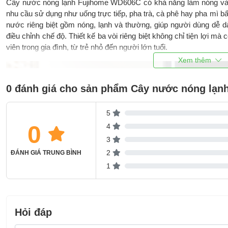
Cây nước nóng lạnh Fujihome WD606C có khả năng làm nóng và
nhu cầu sử dụng như uống trực tiếp, pha trà, cà phê hay pha mì bấ
nước riêng biệt gồm nóng, lạnh và thường, giúp người dùng dễ 
điều chỉnh chế độ. Thiết kế ba vòi riêng biệt không chỉ tiện lợi mà 
viên trong gia đình, từ trẻ nhỏ đến người lớn tuổi.
0 đánh giá cho sản phẩm Cây nước nóng lạ
5
0
4
3
2
ĐÁNH GIÁ TRUNG BÌNH
1
Hỏi đáp