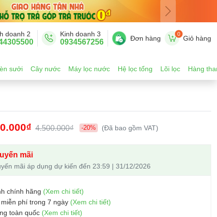
h doanh 2
Kinh doanh 3
0
Đơn hàng
Giỏ hàng
44305500
0934567256
èn sưởi
Cây nước
Máy lọc nước
Hệ lọc tổng
Lõi lọc
Hàng tha
00.000₫
4.500.000₫
-20%
(Đã bao gồm VAT)
uyến mãi
yến mãi áp dụng dự kiến đến 23:59 | 31/12/2026
nh chính hãng
(Xem chi tiết)
 miễn phí trong 7 ngày
(Xem chi tiết)
ng toàn quốc
(Xem chi tiết)