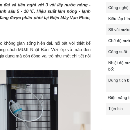
 đại và tiện nghi với 3 vòi lấy nước nóng -
Công nghệ 
lạnh sâu 5 - 10℃. Hiệu suất làm nóng - lạnh
 đang được phân phối tại Điện Máy Vạn Phúc,
Kiểu lắp bì
Số vòi nước
Chế độ nướ
hông gian sống hiện đại, nổi bật với thiết kế
phong cách MUJI Nhật Bản. Với lớp vỏ màu đen
Công suất:
gia dụng mà còn đóng vai trò như một chi tiết nội
Nhiệt độ n
bố:
Dung tích b
Điện năng t
Tiện ích: