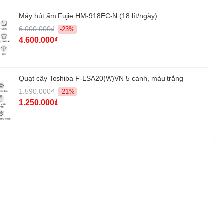
Máy hút ẩm Fujie HM-918EC-N (18 lít/ngày)
6.000.000₫
-23%
4.600.000₫
Quạt cây Toshiba F-LSA20(W)VN 5 cánh, màu trắng
1.590.000₫
-21%
1.250.000₫