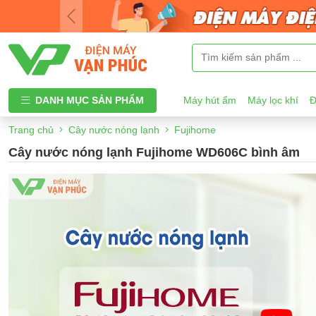
DANH MỤC SẢN PHẨM
Máy hút ẩm
Máy lọc khí
Đ
Trang chủ
Cây nước nóng lạnh
Fujihome
Cây nước nóng lạnh Fujihome WD606C bình âm