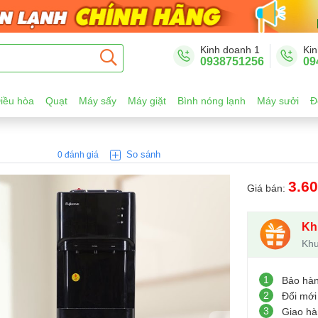
Kinh doanh 1
Kin
0938751256
09
iều hòa
Quạt
Máy sấy
Máy giặt
Bình nóng lạnh
Máy sưởi
Đ
So sánh
0 đánh giá
3.6
Giá bán:
Kh
Khu
1
Bảo hà
2
Đổi mới
3
Giao hà