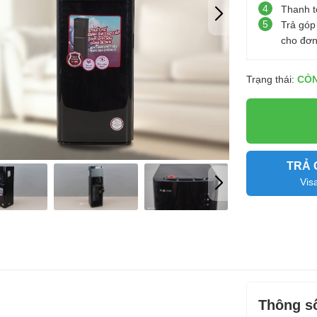
4
Thanh t
5
Trả góp
cho đơn
Trạng thái:
CÒ
TRẢ 
Vis
Thông số