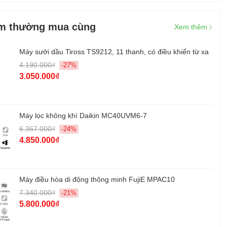
n toàn:
Khóa vòi nước nóng
Tự ngắt điện khi quá tải
m thường mua cùng
Công tắc nóng lạnh độc lập
Xem thêm
Thiết bị an toàn chống quá nhiệt kép
Máy sưởi dầu Tiross TS9212, 11 thanh, có điều khiển từ xa
 cùng:
HDSD,
4.190.000₫
-27%
 sản phẩm/ cả
3.050.000₫
300 × 350 × 1044mm/ 345 x 387 x 1090mm
g sản phẩm/
13.5 kg/ 15kg
Máy lọc không khí Daikin MC40UVM6-7
6.367.000₫
-24%
u:
Fujihome
4.850.000₫
:
Trung Quốc
hính hãng:
2 năm
Máy điều hòa di động thông minh FujiE MPAC10
7.340.000₫
-21%
5.800.000₫