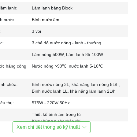
làm lạnh:
Làm lạnh bằng Block
nh nước:
Bình nước âm
:
3 vòi
c:
3 chế độ nước nóng - lạnh - thường
Làm nóng 500W, Làm lạnh 85-100W
ước hãng công
Nước nóng >90℃, nước lạnh 5-10℃
ình chứa:
Bình nước nóng 3L, khả năng làm nóng 5L/h;
Bình nước lạnh 1L, khả năng làm lạnh 2L/h
iêu thụ:
575W - 220V/ 50Hz
Thiết kế bình âm trong tủ
Khay hứng nước tháo rời
Xem chi tiết thông số kỹ thuật
Có đèn báo nóng lạnh