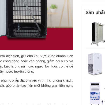
Tính năng a
Sản phẩ
Phụ kiện đi
Kích thước
bì:
Trọng lượn
cả bì:
iệm diện tích, giữ cho khu vực xung quanh luôn
 vực công cộng hoặc văn phòng, giảm nguy cơ va
Thương hiệ
c biệt là phụ nữ hoặc người lớn tuổi, có thể dễ
ây nước truyền thống.
Sản xuất tại
ù hợp lắp đặt ở nhiều vị trí như phòng khách,
Bảo hành c
h, góp phần tạo nên một không gian tiện nghi,