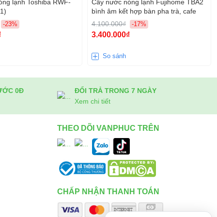
óng lạnh Toshiba RWF-
Cây nước nóng lạnh Fujihome TBA2
1)
bình âm kết hợp bàn pha trà, cafe
4.100.000₫
-23%
-17%
₫
3.400.000₫
So sánh
ƯỚC 0Đ
ĐỔI TRẢ TRONG 7 NGÀY
Xem chi tiết
THEO DÕI VANPHUC TRÊN
CHẤP NHẬN THANH TOÁN