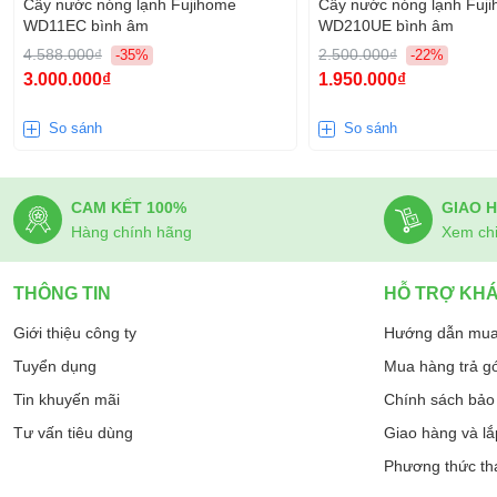
Cây nước nóng lạnh Fujihome
Cây nước nóng lạnh Fuj
WD11EC bình âm
WD210UE bình âm
4.588.000₫
2.500.000₫
-35%
-22%
3.000.000₫
1.950.000₫
So sánh
So sánh
CAM KẾT 100%
GIAO 
Hàng chính hãng
Xem chi 
THÔNG TIN
HỖ TRỢ KH
Giới thiệu công ty
Hướng dẫn mua
Tuyển dụng
Mua hàng trả g
Tin khuyến mãi
Chính sách bảo 
Tư vấn tiêu dùng
Giao hàng và lắ
Phương thức th
Thiết kế hiện đại, tiện nghi và độ bền cao, hoạt động ổn định, 
các nhu cầu sử dụng nước nóng như pha trà, pha sữa cho trẻ em