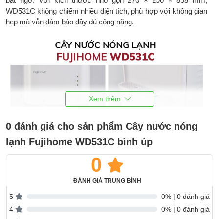
bất ngờ. Với kích thước nhỏ gọn 270 × 290 × 858 mm,
WD531C không chiếm nhiều diện tích, phù hợp với không gian
hẹp mà vẫn đảm bảo đầy đủ công năng.
0 đánh giá cho sản phẩm Cây nước nóng
lạnh Fujihome WD531C bình úp
0
ĐÁNH GIÁ TRUNG BÌNH
5
0% | 0 đánh giá
4
0% | 0 đánh giá