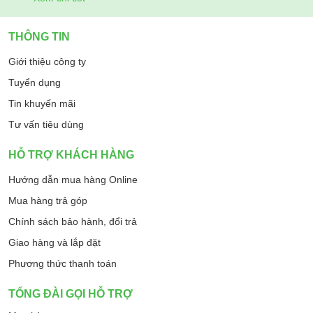
THÔNG TIN
Giới thiệu công ty
Tuyển dụng
Tin khuyến mãi
Tư vấn tiêu dùng
HỖ TRỢ KHÁCH HÀNG
Hướng dẫn mua hàng Online
Thiết kế tách biệt giúp thao tác nhanh chóng, an toàn và phù
Mua hàng trả góp
hợp cho cả gia đình, văn phòng hay các không gian công cộng.
Chính sách bảo hành, đổi trả
Sự linh hoạt trong sử dụng giúp WD531C trở thành trợ thủ đắc
Giao hàng và lắp đặt
lực trong sinh hoạt hằng ngày.
Phương thức thanh toán
Hiệu suất cao, đáp ứng linh hoạt mọi nhu cầu
Cây nước nóng lạnh Fujihome WD531C sở hữu hiệu suất hoạt
TỔNG ĐÀI GỌI HỖ TRỢ
động cao, đáp ứng linh hoạt nhu cầu sử dụng nước nóng và