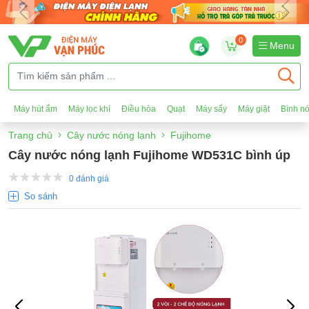
0
Menu
Máy hút ẩm
Máy lọc khí
Điều hòa
Quạt
Máy sấy
Máy giặt
Bình n
Trang chủ
Cây nước nóng lạnh
Fujihome
Cây nước nóng lạnh Fujihome WD531C bình úp
0 đánh giá
So sánh