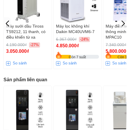
những ngày hè oi bức.
Máy sưởi dầu Tiross
Máy lọc không khí
Máy điều hòa
TS9212, 11 thanh, có
Daikin MC40UVM6-7
thông minh F
điều khiển từ xa
MPAC10
6.367.000₫
-24%
4.190.000₫
7.340.000₫
-27%
4.850.000₫
3.050.000₫
5.800.000₫
Còn 7 suất
Còn 12 
So sánh
So sánh
So sánh
Sản phẩm liên quan