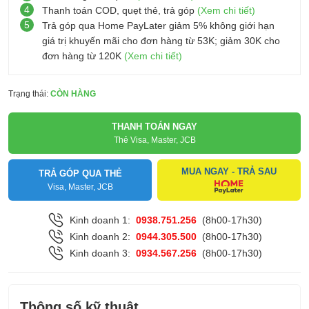
4
Thanh toán COD, quẹt thẻ, trả góp
(Xem chi tiết)
5
Trả góp qua Home PayLater giảm 5% không giới hạn
giá trị khuyến mãi cho đơn hàng từ 53K; giảm 30K cho
đơn hàng từ 120K
(Xem chi tiết)
Trạng thái:
CÒN HÀNG
THANH TOÁN NGAY
Thẻ Visa, Master, JCB
MUA NGAY - TRẢ SAU
TRẢ GÓP QUA THẺ
Visa, Master, JCB
Kinh doanh 1:
0938.751.256
(8h00-17h30)
Kinh doanh 2:
0944.305.500
(8h00-17h30)
Kinh doanh 3:
0934.567.256
(8h00-17h30)
Thông số kỹ thuật