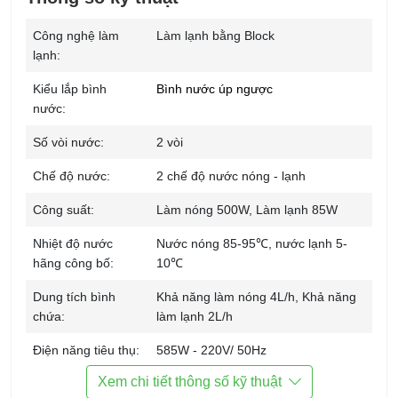
Công nghệ làm
Làm lạnh bằng Block
lạnh:
Kiểu lắp bình
Bình nước úp ngược
nước:
Số vòi nước:
2 vòi
Chế độ nước:
2 chế độ nước nóng - lạnh
Công suất:
Làm nóng 500W, Làm lạnh 85W
Nhiệt độ nước
Nước nóng 85-95℃, nước lạnh 5-
hãng công bố:
10℃
Dung tích bình
Khả năng làm nóng 4L/h, Khả năng
chứa:
làm lạnh 2L/h
Điện năng tiêu thụ:
585W - 220V/ 50Hz
Xem chi tiết thông số kỹ thuật
Tiện ích:
Phù hợp nhiều dung tích bình nước