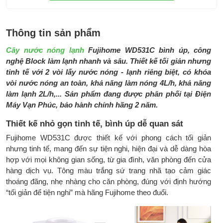
từ 11-20L
Khoang úp bình đa năng dễ tháo rời
Khay hứng nước tháo rời
Thông tin sản phẩm
Có đèn báo nóng lạnh
Cây nước nóng lạnh
Fujihome WD531C bình úp, công
Tính năng an toàn:
Khóa vòi nước nóng
nghệ Block làm lạnh nhanh và sâu. Thiết kế tối giản nhưng
Tự ngắt điện khi quá tải
tinh tế với 2 vòi lấy nước nóng - lạnh riêng biệt, có khóa
Công tắc nóng lạnh độc lập
vòi nước nóng an toàn, khả năng làm nóng 4L/h, khả năng
Thiết bị an toàn chống quá nhiệt kép
làm lạnh 2L/h,... Sản phẩm đang được phân phối tại Điện
Máy Vạn Phúc, bảo hành chính hãng 2 năm.
Phụ kiện đi cùng:
HDSD,
Thiết kế nhỏ gọn tinh tế, bình úp dễ quan sát
Kích thước sản
270 x 290 x 858mm/ 305 x 320 x
phẩm/ cả bì:
880mm
Fujihome WD531C được thiết kế với phong cách tối giản
nhưng tinh tế, mang đến sự tiện nghi, hiện đại và dễ dàng hòa
Trọng lượng sản
10.2 kg/ 11.4kg
hợp với mọi không gian sống, từ gia đình, văn phòng đến cửa
phẩm/ cả bì:
hàng dịch vụ. Tông màu trắng sứ trang nhã tạo cảm giác
thoáng đãng, nhẹ nhàng cho căn phòng, đúng với định hướng
Thương hiệu:
Fujihome
“tối giản để tiện nghi” mà hãng Fujihome theo đuổi.
Sản xuất tại:
Trung Quốc